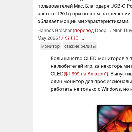
пользователей Mac. Благодаря USB-C Pow
частоте 120 Гц при полном разрешении
обладает мощными характеристиками.
Hannes Brecher (
перевод
DeepL / Ninh Duy
May 2026
🇺🇸
🇩🇪
...
монитор
свежие релизы
Большинство OLED-мониторов в п
на любителей игр, за некоторыми 
OLED
($1,699 на Amazon
). Выпусти
один монитор для профессиональ
работать не только с Windows, но 