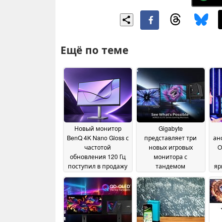
Ещё по теме
Новый монитор
Gigabyte
BenQ 4K Nano Gloss с
представляет три
ан
частотой
новых игровых
O
обновления 120 Гц
монитора с
поступил в продажу
тандемом
яр
в США
технологий OLED и
10 June 2026
Mini LED
по
03 June 2026
че