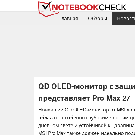
Главная
Обзоры
Новост
QD OLED-монитор с защит
представляет Pro Max 27
Новейший QD OLED-монитор от MSI дол
обладать особенно глубоким черным ц
дневном свете и устойчивой к царапин
MSI Pro Max также должен идеально под