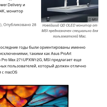
er Delivery и
 4K, монитор
ⓘ MSI
),
Опубликовано
28
Новейший QD OLED монитор от
MSI предназначен специально для
пользователей Mac.
оследние годы были ориентированы именно
исключениями, такими как Asus ProArt
в Pro Max 271UPXW12G, MSI предлагает еще
ных пользователей, который должен отлично
и с macOS