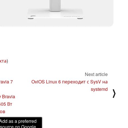
кта
)
Next article
avia 7
OviOS Linux 6 переходит с SysV на
systemd
⟩
 Bravia
405 Вт
ов
Add as a preferred
source on Google