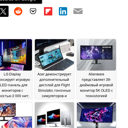
LG Display
Acer демонстрирует
Alienware
онсирует игровую
дополнительный
представляет 39-
LED-панель для
дисплей для Flight
дюймовый игровой
мониторов с
Simulator, гоночных
монитор 5K OLED с
костью 2 000 нит;
симуляторов и
технологией
возвращение
приложений для
тандема RGB-полос
ддержки вставки
повышения
30 May 2026
рной рамки
производительности
02 June
2026
01 June 2026