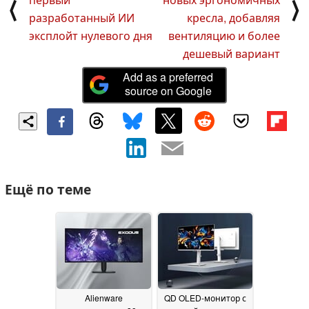
⟨
⟩
разработанный ИИ
кресла, добавляя
эксплойт нулевого дня
вентиляцию и более
дешевый вариант
Add as a preferred
source on Google
Ещё по теме
Alienware
QD OLED-монитор с