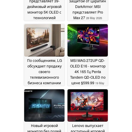
представляет 39-
защитой от царапин
дюймовый игровой
DarkArmor: MSI
монитор 5K OLED с
представляет Pro
технологией
Max 27
28 May 2026
тандема RGB-полос
30 May 2026
По сообщениям, LG
MSI MAG 272UP QD-
обсуждает продажу
OLED E16 - монитор
своего
4K 165 Гц Penta
телевизионного
Tandem QD-OLED по
бизнеса компании
цене $599.99
19 May
Hisense
28 May 2026
2026
Новый игровой
Lenovo выпускает
монитор без полей
доступный игровой