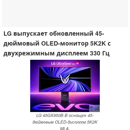
LG выпускает обновленный 45-
дюймовый OLED-монитор 5K2K с
двухрежимным дисплеем 330 Гц
ⓘ LG
LG 45GX950B-B оснащен 45-
дюймовым OLED-дисплеем 5K2K
MLA.