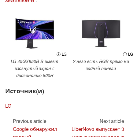
39GX950B-B
.
ⓘ LG
ⓘ LG
LG 45GX950B B имеет
У него есть RGB прямо на
изогнутый экран с
задней панели
диагональю 800R
Источник(и)
LG
Previous article
Next article
Google обнаружил
LiberNovo выпускает 3
первый
новых эргономичных