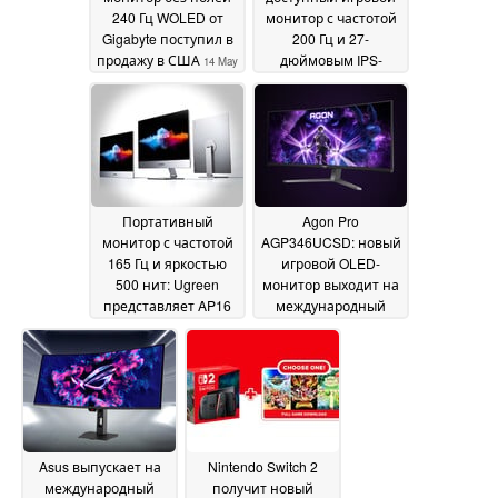
240 Гц WOLED от
монитор с частотой
Gigabyte поступил в
200 Гц и 27-
продажу в США
дюймовым IPS-
14 May
дисплеем
2026
14 May 2026
Портативный
Agon Pro
монитор с частотой
AGP346UCSD: новый
165 Гц и яркостью
игровой OLED-
500 нит: Ugreen
монитор выходит на
представляет AP16
международный
рынок раньше, чем
14 May 2026
ожидалось
14 May 2026
Asus выпускает на
Nintendo Switch 2
международный
получит новый