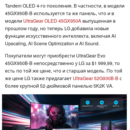
Tandem OLED 4-го поколения. В частности, в модели
45GX950B-B используется та же панель, что и в
модели
UltraGear OLED 45GX950A
выпущенная в
прошлом году, но теперь LG добавила новые
функции искусственного интеллекта, включая AI
Upscaling, AI Scene Optimization и AI Sound.
Покупатели могут приобрести UltraGear Evo
45GX950B-B непосредственно у LG за $1 999,99, то
есть по той же цене, что и старшая модель. По той
же цене LG также предлагает
UltraGear 52G930B-B
с
более крупной 52-дюймовой панелью 5K2K VA.