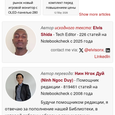
рынок новый
комплект перед
игровой монитор с
повышением цены
OLED-панелью 280
12 May 2026
Show more articles
Гц и 1,300 нит
13 May
2026
Автор
исходного текста
:
Elvis
Shida
- Tech Editor
- 226 статей на
Notebookcheck
c 2025 года
contact me via:
@elvisonx
,
LinkedIn
Автор перевода:
Нин Нгок Дуй
(Ninh Ngoc Duy)
- Помощник
редакции
- 819461 статей на
Notebookcheck
c 2008 года
Будучи помощником редакции, я
отвечаю за пополнение нашей Библиотеки, в