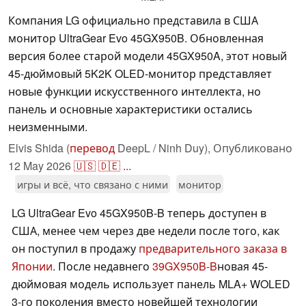
Компания LG официально представила в США
монитор UltraGear Evo 45GX950B. Обновленная
версия более старой модели 45GX950A, этот новый
45-дюймовый 5K2K OLED-монитор представляет
новые функции искусственного интеллекта, но
панель и основные характеристики остались
неизменными.
Elvis Shida (
перевод
DeepL / Ninh Duy),
Опубликовано
12 May 2026
🇺🇸
🇩🇪
...
игры и всё, что связано с ними
монитор
LG UltraGear Evo 45GX950B-B теперь доступен в
США, менее чем через две недели после того, как
он поступил в продажу
предварительного заказа в
Японии
. После недавнего
39GX950B-B
новая 45-
дюймовая модель использует панель MLA+ WOLED
3-го поколения вместо новейшей технологии