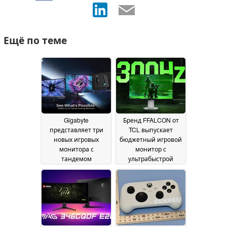
Ещё по теме
Gigabyte
Бренд FFALCON от
представляет три
TCL выпускает
новых игровых
бюджетный игровой
монитора с
монитор с
тандемом
ультрабыстрой
технологий OLED и
частотой 300 Гц
Mini LED
1080p
03 June 2026
25 May 2026