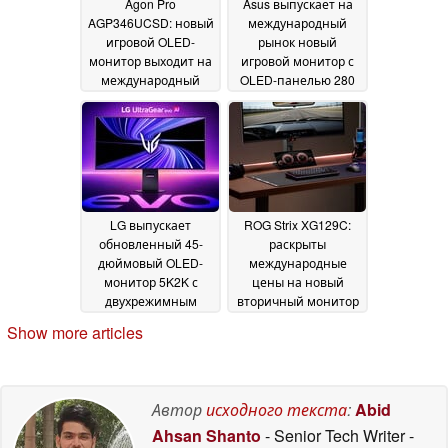
Agon Pro
Asus выпускает на
AGP346UCSD: новый
международный
игровой OLED-
рынок новый
монитор выходит на
игровой монитор с
международный
OLED-панелью 280
рынок раньше, чем
Гц и 1,300 нит
13 May
ожидалось
14 May 2026
2026
LG выпускает
ROG Strix XG129C:
обновленный 45-
раскрыты
дюймовый OLED-
международные
монитор 5K2K с
цены на новый
двухрежимным
вторичный монитор
дисплеем 330 Гц
с сенсорным
12
Show more articles
экраном 24:9
May 2026
12 May
2026
Автор
исходного текста
:
Abid
Ahsan Shanto
- Senior Tech Writer
-