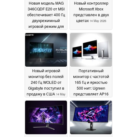
Новая модель MAG
Новый контроллер
346CQDF E20 от MSI
Microsoft Xbox
обеспечивает 400 Гц
представлен в двух
двухрежимный
цветах
14 May 2026
игровой режим для
бюджетных
ультрамалых
мониторов
25 May 2026
Новый игровой
Портативный
монитор без полей
монитор с частотой
240 Гц WOLED от
165 Гц и яркостью
Gigabyte поступил в
500 нит: Ugreen
продажу в США
представляет AP16
14 May
2026
14 May 2026