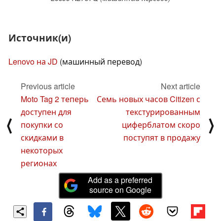
Источник(и)
Lenovo на JD
(машинный перевод)
Previous article
Next article
Moto Tag 2 теперь
Семь новых часов Citizen с
доступен для
текстурированным
⟨
⟩
покупки со
циферблатом скоро
скидками в
поступят в продажу
некоторых
регионах
Add as a preferred
source on Google