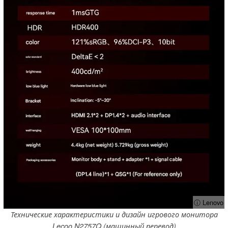
ⓘ Lenovo
Технические характеристики и дизайн игрового монитора
Lecoo N2757Q (машинный перевод)