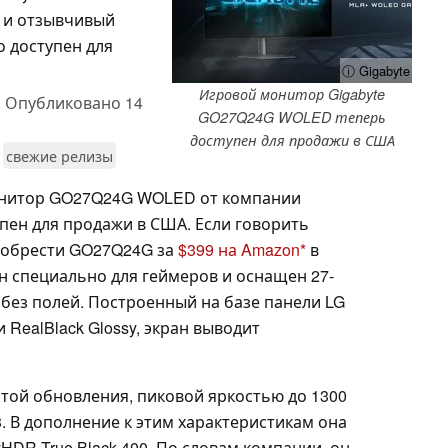
й и отзывчивый
о доступен для
ⓘ Gigabyte
Игровой монитор Gigabyte
,
Опубликовано
14
GO27Q24G WOLED теперь
доступен для продажи в США
свежие релизы
нитор GO27Q24G WOLED от компании
пен для продажи в США. Если говорить
иобрести GO27Q24G за
$399 на Amazon
в
 специально для геймеров и оснащен 27-
ез полей. Построенный на базе панели LG
 RealBlack Glossy, экран выводит
.
той обновления, пиковой яркостью до 1300
3. В дополнение к этим характеристикам она
HDR True Black 400. По словам компании, он