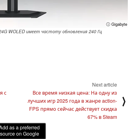
ⓘ Gigabyte
24G WOLED имеет частоту обновления 240 Гц
Next article
я с
Все время низкая цена: На одну из
⟩
лучших игр 2025 года в жанре action-
FPS прямо сейчас действует скидка
67% в Steam
Add as a preferred
source on Google