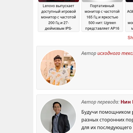
Lenovo выпускает
Портативный
доступный игровой
монитор с частотой
AG
монитор с частотой
165 Гц и яркостью
200 Гц и 27-
500 нит: Ugreen
мо
дюймовым IPS-
представляет AP16
дисплеем
ры
14 May 2026
14 May 2026
Sh
ож
Автор
исходного тек
Автор перевода:
Нин 
Будучи помощником р
разных сторонних по
для их последующего 