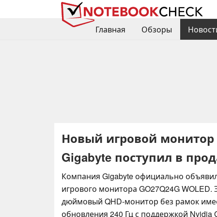
Главная
Обзоры
Новост
Новый игровой монитор 
Gigabyte поступил в про
Компания Gigabyte официально объявил
игрового монитора GO27Q24G WOLED. Э
дюймовый QHD-монитор без рамок имее
обновления 240 Гц с поддержкой Nvidia 