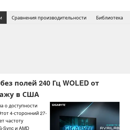
и
Сравнения производительности
Библиотека
без полей 240 Гц WOLED от
дажу в США
а о доступности
тот 4-сторонний 27-
т частоту
G-Sync и AMD