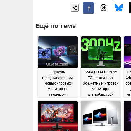
Ещё по теме
Gigabyte
Бренд FFALCON от
Н
представляет три
TCL выпускает
34
новых игровых
бюджетный игровой
об
монитора с
монитор с
тандемом
ультрабыстрой
иг
технологий OLED и
частотой 300 Гц
Mini LED
1080p
03 June 2026
25 May 2026
мо