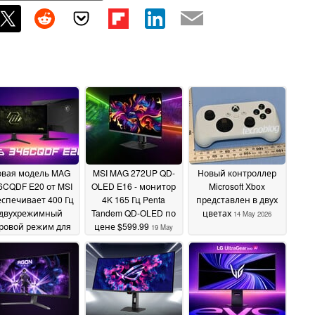
овая модель MAG
MSI MAG 272UP QD-
Новый контроллер
6CQDF E20 от MSI
OLED E16 - монитор
Microsoft Xbox
еспечивает 400 Гц
4K 165 Гц Penta
представлен в двух
двухрежимный
Tandem QD-OLED по
цветах
14 May 2026
ровой режим для
цене $599.99
19 May
бюджетных
2026
ультрамалых
ниторов
25 May 2026