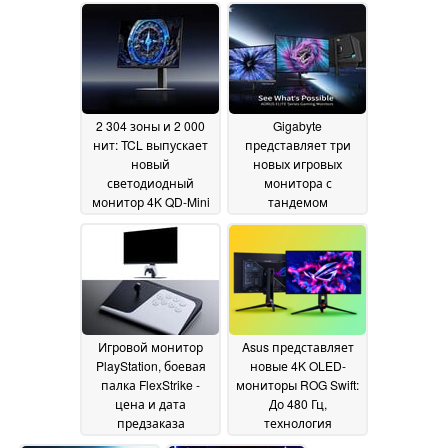
05 June
360 Гц
10 June 2026
2026
2 304 зоны и 2 000
Gigabyte
нит: TCL выпускает
представляет три
новый
новых игровых
светодиодный
монитора с
монитор 4K QD-Mini
тандемом
в США
технологий OLED и
04 June 2026
Mini LED
03 June 2026
Игровой монитор
Asus представляет
PlayStation, боевая
новые 4K OLED-
палка FlexStrike -
мониторы ROG Swift:
цена и дата
До 480 Гц,
предзаказа
технология
раскрыты
тандемных RGB-
02 June 2026