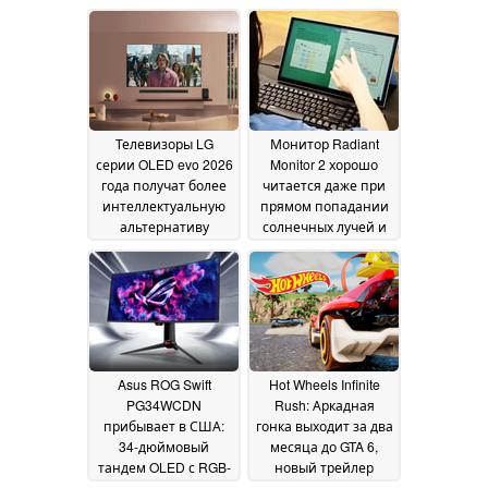
Телевизоры LG
Монитор Radiant
серии OLED evo 2026
Monitor 2 хорошо
года получат более
читается даже при
интеллектуальную
прямом попадании
альтернативу
солнечных лучей и
режиму Filmmaker
потребляет всего 3
Mode
ватта
22 July 2026
20 June 2026
Asus ROG Swift
Hot Wheels Infinite
PG34WCDN
Rush: Аркадная
прибывает в США:
гонка выходит за два
34-дюймовый
месяца до GTA 6,
тандем OLED с RGB-
новый трейлер
полосами и частотой
показывает