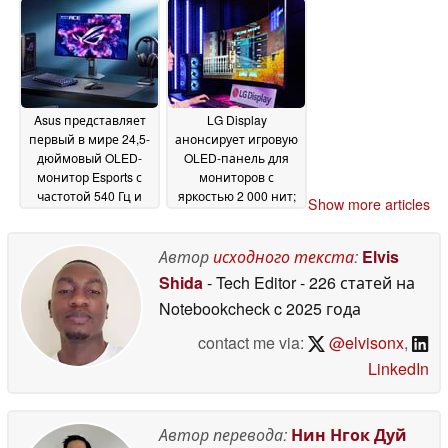
полос, 90 Вт БП
02 June
2026
Asus представляет
LG Display
первый в мире 24,5-
анонсирует игровую
дюймовый OLED-
OLED-панель для
монитор Esports с
мониторов с
частотой 540 Гц и
яркостью 2 000 нит;
Show more articles
временем отклика
возвращение
0,2 мс
поддержки вставки
02 June 2026
черной рамки
Автор
исходного текста
:
Elvis
02 June
2026
Shida
- Tech Editor
- 226 статей на
Notebookcheck
c 2025 года
contact me via:
@elvisonx
,
LinkedIn
Автор перевода:
Нин Нгок Дуй