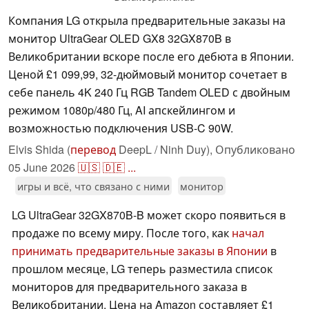
Компания LG открыла предварительные заказы на
монитор UltraGear OLED GX8 32GX870B в
Великобритании вскоре после его дебюта в Японии.
Ценой £1 099,99, 32-дюймовый монитор сочетает в
себе панель 4K 240 Гц RGB Tandem OLED с двойным
режимом 1080p/480 Гц, AI апскейлингом и
возможностью подключения USB-C 90W.
Elvis Shida (
перевод
DeepL / Ninh Duy),
Опубликовано
05 June 2026
🇺🇸
🇩🇪
...
игры и всё, что связано с ними
монитор
LG UltraGear 32GX870B-B может скоро появиться в
продаже по всему миру. После того, как
начал
принимать предварительные заказы в Японии
в
прошлом месяце, LG теперь разместила список
мониторов для предварительного заказа в
Великобритании. Цена на Amazon составляет £1