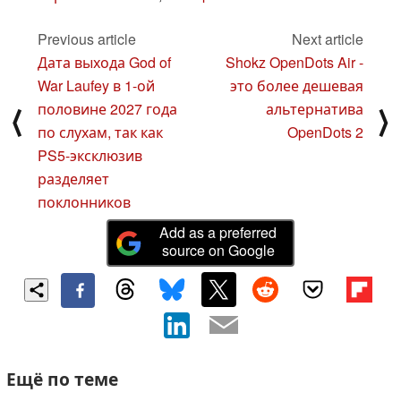
Previous article
Next article
Дата выхода God of
Shokz OpenDots Air -
War Laufey в 1-ой
это более дешевая
половине 2027 года
альтернатива
⟨
⟩
по слухам, так как
OpenDots 2
PS5-эксклюзив
разделяет
поклонников
Add as a preferred
source on Google
Ещё по теме