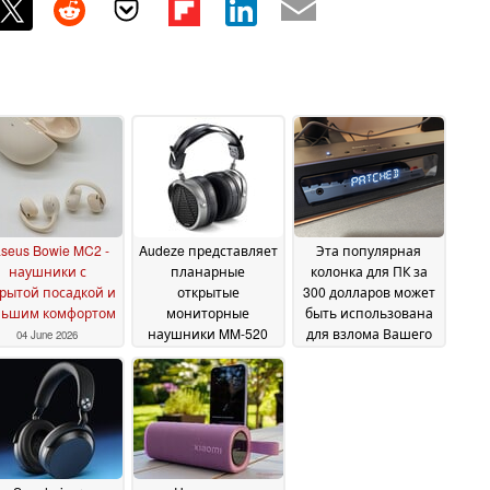
seus Bowie MC2 -
Audeze представляет
Эта популярная
наушники с
планарные
колонка для ПК за
рытой посадкой и
открытые
300 долларов может
льшим комфортом
мониторные
быть использована
наушники MM-520
для взлома Вашего
04 June 2026
для музыкальных
ПК, и никакого патча
продюсеров
к ней не будет
04 June
03 June
2026
2026