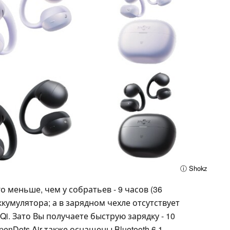
ⓘ Shokz
меньше, чем у собратьев - 9 часов (36
ккумулятора; а в зарядном чехле отсутствует
i. Зато Вы получаете быструю зарядку - 10
enDots Air также оснащены Bluetooth 6.1,