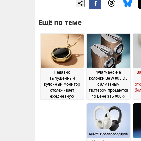
Ещё по теме
Недавно
Флагманские
Ba
выпущенный
колонки B&W 805 D5
кулонный монитор
с алмазным
отк
отслеживает
твитером продаются
бо
ежедневную
по цене $15 000
04
интенсивность
June 2026
солнечного
излучения и
состояние кожи
15
June 2026