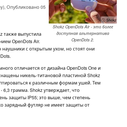
y),
Опубликовано
05
ⓘ Shokz
Shokz OpenDots Air - это более
доступная альтернатива
z также выпустила
OpenDots 2.
ием OpenDots Air.
о наушники с открытым ухом, но стоят они
Dots.
много отличается от дизайна OpenDots One и
оснащены никель-титановой пластиной Shokz
даптироваться к различным формам ушей. Тем
- 6,3 грамма. Shokz утверждает, что
ень защиты IP55; это выше, чем степень
ко зарядный футляр не имеет защиты от