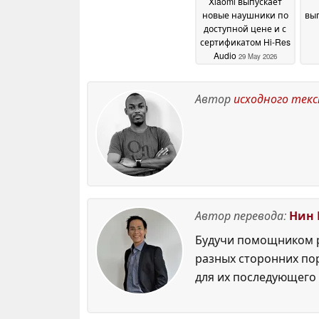
Xiaomi выпускает
новые наушники по
вы
доступной цене и с
сертификатом Hi-Res
Audio
29 May 2026
ул
Автор
исходного тек
ак
Автор перевода:
Нин 
Будучи помощником р
разных сторонних по
для их последующего 