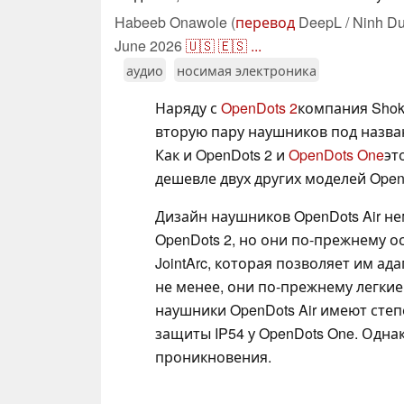
Habeeb Onawole (
перевод
DeepL / Ninh Du
June 2026
🇺🇸
🇪🇸
...
аудио
носимая электроника
Наряду с
OpenDots 2
компания Shok
вторую пару наушников под назван
Как и OpenDots 2 и
OpenDots One
эт
дешевле двух других моделей Open
Дизайн наушников OpenDots Air не
OpenDots 2, но они по-прежнему 
JointArc, которая позволяет им а
не менее, они по-прежнему легкие 
наушники OpenDots Air имеют степ
защиты IP54 у OpenDots One. Одна
проникновения.