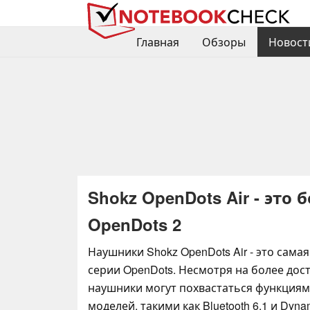
Главная
Обзоры
Новост
Shokz OpenDots Air - это
OpenDots 2
Наушники Shokz OpenDots Air - это сама
серии OpenDots. Несмотря на более дос
наушники могут похвастаться функциям
моделей, такими как Bluetooth 6.1 и Dynam