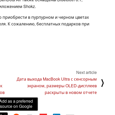
приложением Shokz.
но приобрести в пурпурном и черном цветах
еля. К сожалению, бесплатных подарков при
Next article
Дата выхода MacBook Ultra с сенсорным
⟩
ак
экраном, размеры OLED-дисплеев
ков
раскрыты в новом отчете
Add as a preferred
source on Google