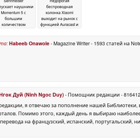
Sennheiser
Недорогая
пускает наушники
беспроводная
Momentum 5 с
колонка Xiaomi
большим
выходит на рынок с
количеством
функцией Auracast и
микрофонов,
14-часовым
учшенным ANC и
временем
сменным
автономной работы
ста
:
Habeeb Onawole
- Magazine Writer
- 1593 статей на No
кумулятором
26 May
25 May 2026
2026
Нгок Дуй (Ninh Ngoc Duy)
- Помощник редакции
- 81641
едакции, я отвечаю за пополнение нашей Библиотеки, 
рталов. Помимо этого, каждый день я выбираю наиболе
перевода на французский, испанский, португальский, ни