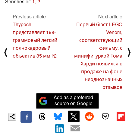
Sennhesier:
1,
2
Previous article
Next article
Thypoch
Первый бюст LEGO
представляет 198-
Venom,
граммовый легкий
соответствующий
полнокадровый
фильму, с
⟨
⟩
объектив 35 мм f/2
минифигуркой Тома
Харди появился в
продаже на фоне
неоднозначных
отзывов
Add as a preferred
source on Google