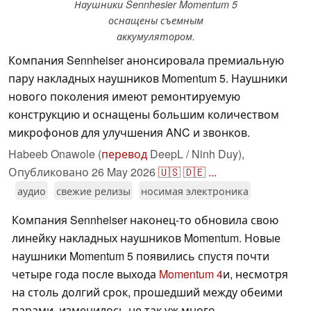
Наушники Sennhesier Momentum 5
оснащены съемным
аккумулятором.
Компания Sennheiser анонсировала премиальную
пару накладных наушников Momentum 5. Наушники
нового поколения имеют ремонтируемую
конструкцию и оснащены большим количеством
микрофонов для улучшения ANC и звонков.
Habeeb Onawole (
перевод
DeepL / Ninh Duy),
Опубликовано
26 May 2026
🇺🇸
🇩🇪
...
аудио
свежие релизы
носимая электроника
Компания Sennheiser наконец-то обновила свою
линейку накладных наушников Momentum. Новые
наушники Momentum 5 появились спустя почти
четыре года после выхода
Momentum 4
и, несмотря
на столь долгий срок, прошедший между обеими
парами, изменилось не так уж много.