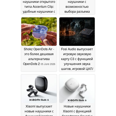
наушники открытого
наушники с
2026
типа Accentum Clip:
возможностью
удобные наушники с
выбора разъема
зажимом и
USB-C или 3,5 мм
08
поддержкой Hi-Res
June 2026
Audio
19 June 2026
Shokz OpenDots Air -
Fosi Audio выпускает
это более дешевая
игровую звуковую
альтернатива
карту C3 с функцией
OpenDots 2
улучшения звука
05 June 2026
шагов, игровой ЦАП/
АМП K7
29 May 2026
Xiaomi выпускает
Новые наушники
новые наушники с
Xiaomi с функцией
функцией lossless
Snapdragon Sound и