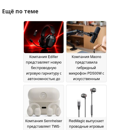
Ещё по теме
Компания Edifier
Компания Maono
представляет новую
представила
беспроводную
гибридный
игровую гарнитуру с
микрофон PD500W с
автономностью до
искусственным
305 часов
интеллектом для
02 July 2026
беспроводной
прямой трансляции,
поддерживающий
32-битный звук с
плавающей запятой
и оснащенный
Компания Sennheiser
RedMagic выпускает
встроенным
представляет TWS-
проводные игровые
рекордером
19 June