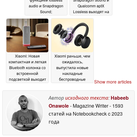
audio и Snapdragon
Qualcomm aptX
Sound;
Lossless выходят на
подтвержденная
мировой рынок
27 May
цена в Европе -
2026
дешевле
28 May 2026
Xiaomi: Новая
Xiaomi раньше, чем
компактная и легкая
ожидалось,
Bluetooth колонка со
выпустила новые
встроенной
накладные
подсветкой выходит
беспроводные
Show more articles
на мировой рынок
наушники с 72
27
часами автономной
May 2026
работы
Автор
исходного текста
:
Habeeb
26 May 2026
Onawole
- Magazine Writer
- 1593
статей на Notebookcheck
c 2023
года