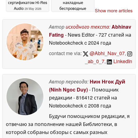
сертификатом Hi-Res
накладные
Audio
беспроводные
29 May 2026
Show more articles
наушники с 72
часами автономной
работы
Автор
исходного текста
:
Abhinav
26 May 2026
Fating
- News Editor
- 727 статей на
Notebookcheck
c 2024 года
contact me via:
@Abhi_Nav_07
,
_ab_0_7
,
LinkedIn
Автор перевода:
Нин Нгок Дуй
(Ninh Ngoc Duy)
- Помощник
редакции
- 816412 статей на
Notebookcheck
c 2008 года
Будучи помощником редакции, я
отвечаю за пополнение нашей Библиотеки, в
которой собраны обзоры с самых разных