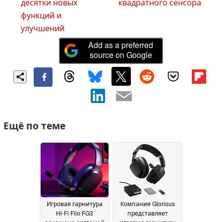
десятки новых
квадратного сенсора
функций и
улучшений
Add as a preferred
source on Google
Ещё по теме
Игровая гарнитура
Компания Glorious
Hi-Fi Fiio FG3
представляет