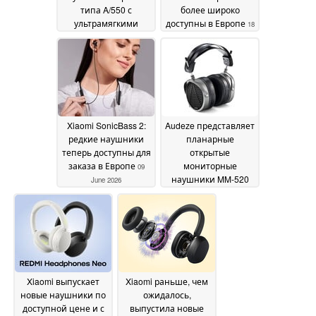
типа A/550 с
более широко
ультрамягкими
доступны в Европе
18
амбушюрами
02 July
June 2026
2026
Xiaomi SonicBass 2:
Audeze представляет
редкие наушники
планарные
теперь доступны для
открытые
заказа в Европе
мониторные
09
наушники MM-520
June 2026
для музыкальных
продюсеров
04 June
2026
Xiaomi выпускает
Xiaomi раньше, чем
новые наушники по
ожидалось,
доступной цене и с
выпустила новые