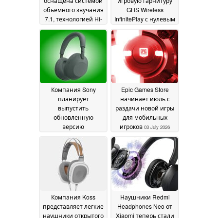
оснащена системой
игровую гарнитуру
объемного звучания
GHS Wireless
7.1, технологией Hi-
InfinitePlay с нулевым
Res Audio, двумя
временем простоя
22
динамическими
July 2026
драйверами и ЦАП с
частотой
дискретизации 192
кГц и разрядностью
24 бита
25 July 2026
Компания Sony
Epic Games Store
планирует
начинает июль с
выпустить
раздачи новой игры
обновленную
для мобильных
версию
игроков
03 July 2026
беспроводных
накладных
наушников WH-
1000XM6
05 July 2026
Компания Koss
Наушники Redmi
представляет легкие
Headphones Neo от
наушники открытого
Xiaomi теперь стали