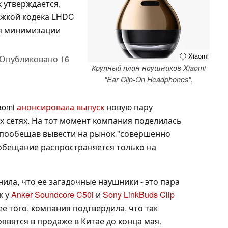
ак утверждается,
ржкой кодека LHDC
ля минимизации
ⓘ Xiaomi
Опубликовано
16
Крупный план наушников Xiaomi
"Ear Clip-On Headphones".
aomi
анонсировала выпуск
новую пару
х сетях. На тот момент компания поделилась
пообещав вывести на рынок "совершенно
 обещание распространяется только на
ла, что ее загадочные наушники - это пара
к у
Anker Soundcore C50i
и
Sony LinkBuds Clip
ее того, компания подтвердила, что так
вятся в продаже в Китае до конца мая.