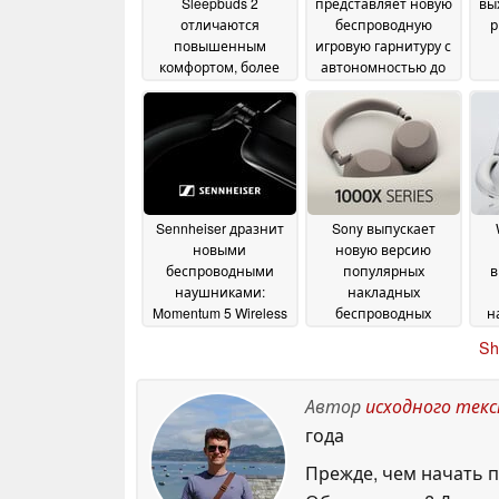
Sleepbuds 2
представляет новую
вы
отличаются
беспроводную
р
повышенным
игровую гарнитуру с
комфортом, более
автономностью до
длительным сроком
305 часов
фу
02 July 2026
службы
ш
аккумулятора и
(A
усовершенствованной
функцией
отслеживания сна
30
July 2026
Sennheiser дразнит
Sony выпускает
новыми
новую версию
беспроводными
популярных
в
наушниками:
накладных
Momentum 5 Wireless
беспроводных
н
изображены перед
наушников WH-
пр
Sh
выпуском
1000XM6
вс
21 May 2026
20 May 2026
Автор
исходного тек
года
Прежде, чем начать п