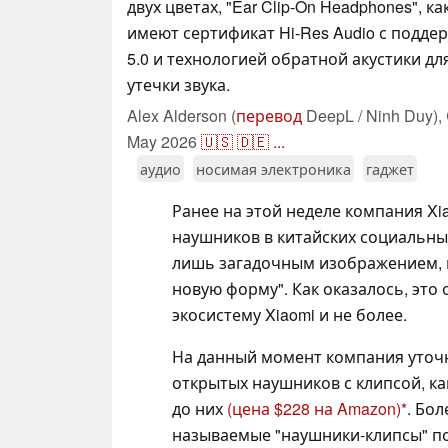
двух цветах, "Ear Clip-On Headphones", к
имеют сертификат Hi-Res Audio с подде
5.0 и технологией обратной акустики д
утечки звука.
Alex Alderson (
перевод
DeepL / Ninh Duy),
May 2026
🇺🇸
🇩🇪
...
аудио
носимая электроника
гаджет
Ранее на этой неделе компания Xi
наушников в китайских социальны
лишь загадочным изображением, 
новую форму". Как оказалось, это
экосистему Xiaomi и не более.
На данный момент компания уточни
открытых наушников с клипсой, ка
до них
(цена $228 на Amazon)
. Бол
называемые "наушники-клипсы" поя