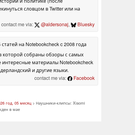
стории и политике (после
инуться словцом в Twitter или на
contact me via:
@aldersonaj
,
Bluesky
5 статей на Notebookcheck
c 2008 года
в которой собраны обзоры с самых
е интересные материалы Notebookcheck
дерландский и другие языки.
contact me via:
Facebook
26 год, 05 месяц
> Наушники-клипсы: Xiaomi
жден в мае