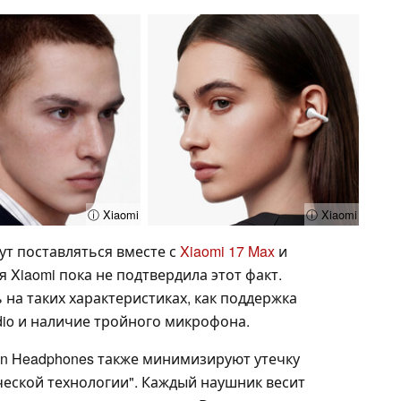
ⓘ Xiaomi
ⓘ Xiaomi
т поставляться вместе с
Xiaomi 17 Max
и
 Xiaomi пока не подтвердила этот факт.
 на таких характеристиках, как поддержка
dio и наличие тройного микрофона.
-On Headphones также минимизируют утечку
ческой технологии". Каждый наушник весит