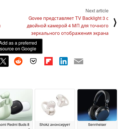
Next article
Govee представляет TV Backlight 3 с
⟩
и
двойной камерой 4 МП для точного
зеркального отображения экрана
Add as a preferred
source on Google
aomi Redmi Buds 8
Shokz анонсирует
Sennheiser