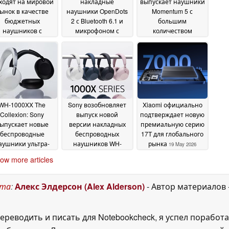
ходят на мировой
накладные
выпускает наушники
ынок в качестве
наушники OpenDots
Momentum 5 с
бюджетных
2 с Bluetooth 6.1 и
большим
наушников с
микрофоном с
количеством
нкцией активного
костной
микрофонов,
умоподавления
проводимостью
улучшенным ANC и
05
NC) и технологией
сменным
June 2026
LHDC
аккумулятором
21 June 2026
26 May
2026
WH-1000XX The
Sony возобновляет
Xiaomi официально
Collexion: Sony
выпуск новой
подтверждает новую
ыпускает новые
версии накладных
премиальную серию
беспроводные
беспроводных
17T для глобального
аушники ультра-
наушников WH-
рынка
19 May 2026
емиум класса по
1000XM6
19 May 2026
ow more articles
ему миру
20 May 2026
ста
:
Алекс Элдерсон (Alex Alderson)
- Автор материалов
ереводить и писать для Notebookcheck, я успел поработа