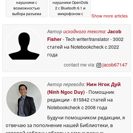
наушники с
наушники OpenDots
возможностью
2 с Bluetooth 6.1 и
выбора разъема
микрофоном с
Show more articles
USB-C или 3,5 мм
костной
08
проводимостью
June 2026
05
Автор
исходного текста
:
Jacob
June 2026
Fisher
- Tech writer/translator
- 3002
статей на Notebookcheck
c 2022
года
contact me via:
jacob67147
Автор перевода:
Нин Нгок Дуй
(Ninh Ngoc Duy)
- Помощник
редакции
- 815842 статей на
Notebookcheck
c 2008 года
Будучи помощником редакции, я
отвечаю за пополнение нашей Библиотеки, в
которой собраны обзоры с самых разных