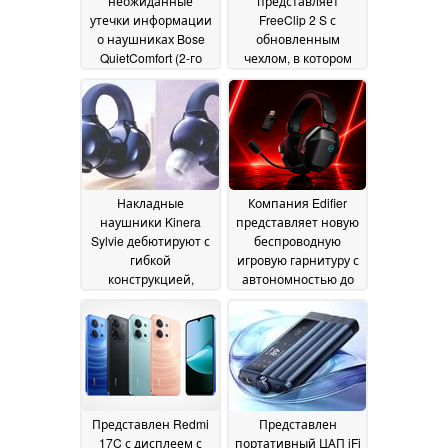
неожиданные
представляет
утечки информации
FreeClip 2 S с
о наушниках Bose
обновленным
QuietComfort (2-го
чехлом, в котором
поколения) с новым
можно хранить
дизайном и
наушники и
технологией
украшения
14 July 2026
TrueSpatial
20 July 2026
Накладные
Компания Edifier
наушники Kinera
представляет новую
Sylvie дебютируют с
беспроводную
гибкой
игровую гарнитуру с
конструкцией,
автономностью до
позволяющей
305 часов
02 July 2026
носить их как в
открытом, так и во
вставном режиме
03
July 2026
Представлен Redmi
Представлен
17C с дисплеем с
портативный ЦАП iFi