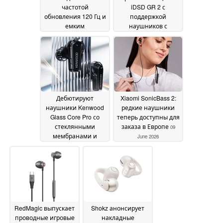
частотой
iDSD GR 2 с
обновления 120 Гц и
поддержкой
емким
наушников с
аккумулятором на 5
высоким
160 мА·ч
импедансом, LDAC и
24 June 2026
aptX Lossless
13 June
2026
Дебютируют
Xiaomi SonicBass 2:
наушники Kenwood
редкие наушники
Glass Core Pro со
теперь доступны для
стеклянными
заказа в Европе
09
мембранами и
June 2026
MEMS-драйверами
11
June 2026
RedMagic выпускает
Shokz анонсирует
проводные игровые
накладные