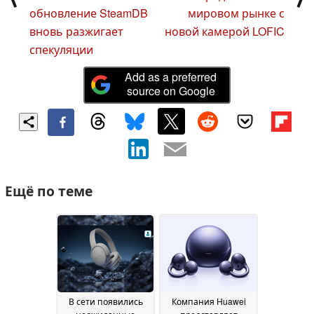
обновление SteamDB
мировом рынке с
вновь разжигает
новой камерой LOFIC
спекуляции
Add as a preferred
source on Google
Ещё по теме
В сети появились
Компания Huawei