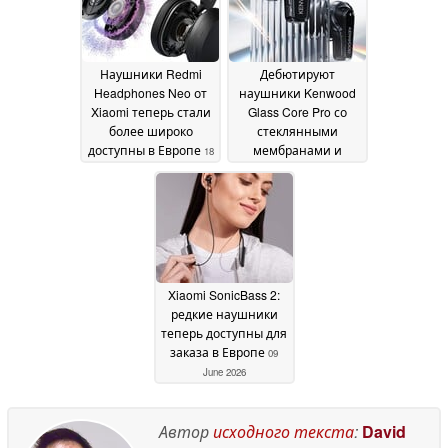
Наушники Redmi
Дебютируют
Headphones Neo от
наушники Kenwood
Xiaomi теперь стали
Glass Core Pro со
более широко
стеклянными
доступны в Европе
мембранами и
18
MEMS-драйверами
June 2026
11
June 2026
Xiaomi SonicBass 2:
редкие наушники
теперь доступны для
заказа в Европе
09
June 2026
Автор
исходного текста
:
David