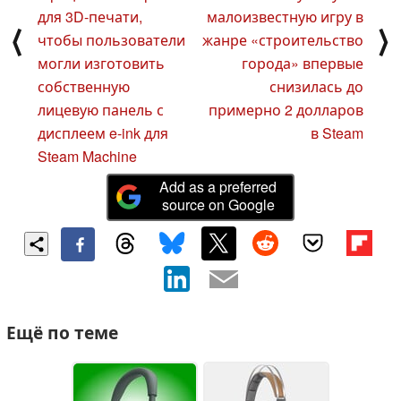
для 3D-печати,
малоизвестную игру в
⟨
⟩
чтобы пользователи
жанре «строительство
могли изготовить
города» впервые
собственную
снизилась до
лицевую панель с
примерно 2 долларов
дисплеем e-ink для
в Steam
Steam Machine
Add as a preferred
source on Google
Ещё по теме