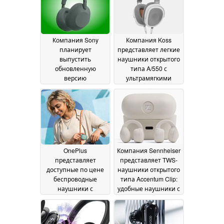
Компания Sony
Компания Koss
планирует
представляет легкие
выпустить
наушники открытого
обновленную
типа A/550 с
версию
ультрамягкими
беспроводных
амбушюрами
02 July
накладных
2026
наушников WH-
1000XM6
05 July 2026
OnePlus
Компания Sennheiser
представляет
представляет TWS-
доступные по цене
наушники открытого
беспроводные
типа Accentum Clip:
наушники с
удобные наушники с
автономностью 54
зажимом и
часа
поддержкой Hi-Res
27 June 2026
Audio
19 June 2026