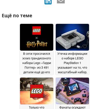
Ещё по теме
В сети просочился
Утечка информации
эскиз грандиозного
о наборе LEGO
набора Lego «Гарри
PlayStation 1
Поттер» из 3 491
указывает на то, что
детали ещё до его
масштабный набор,
официального
посвящённый ретро-
анонса; его
консоли, выйдет в
стоимость
декабре 2026 года
22
составляет 450
June 2026
долларов
30 July 2026
Только что
Фанаты осуждают