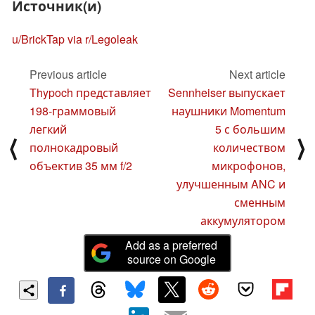
Источник(и)
u/BrickTap via r/Legoleak
Previous article
Next article
Thypoch представляет
Sennheiser выпускает
198-граммовый
наушники Momentum
легкий
5 с большим
⟨
⟩
полнокадровый
количеством
объектив 35 мм f/2
микрофонов,
улучшенным ANC и
сменным
аккумулятором
Add as a preferred
source on Google