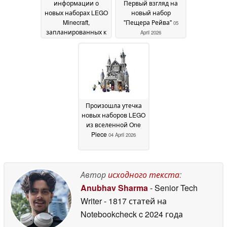
информации о
Первый взгляд на
новых наборах LEGO
новый набор
Minecraft,
"Пещера Рейва"
05
запланированных к
April 2026
выпуску этим летом
12 April 2026
Произошла утечка
новых наборов LEGO
из вселенной One
Piece
04 April 2026
Автор
исходного текста
:
Anubhav Sharma
- Senior Tech
Writer
- 1817 статей на
Notebookcheck
c 2024 года