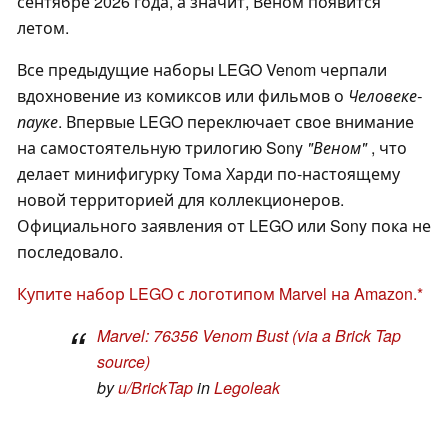
сентябре 2026 года, а значит, Веном появится
летом.
Все предыдущие наборы LEGO Venom черпали
вдохновение из комиксов или фильмов о
Человеке-
пауке
. Впервые LEGO переключает свое внимание
на самостоятельную трилогию Sony
"Веном"
, что
делает минифигурку Тома Харди по-настоящему
новой территорией для коллекционеров.
Официального заявления от LEGO или Sony пока не
последовало.
Купите набор LEGO с логотипом Marvel на Amazon.
Marvel: 76356 Venom Bust (via a Brick Tap
source)
by
u/BrickTap
in
Legoleak