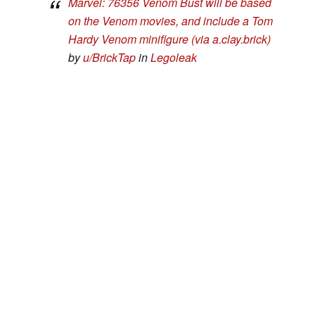
Marvel: 76356 Venom Bust will be based
on the Venom movies, and include a Tom
Hardy Venom minifigure (via a.clay.brick)
by
u/BrickTap
in
Legoleak