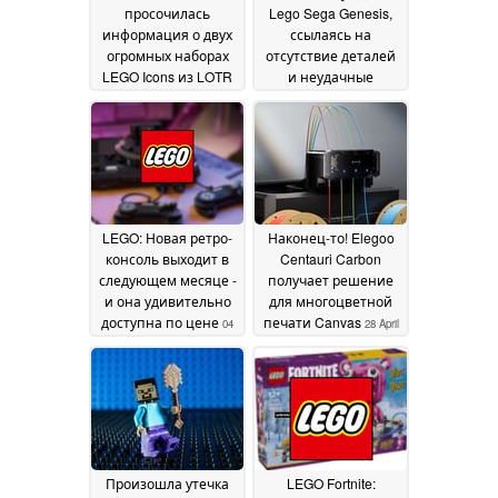
просочилась
Lego Sega Genesis,
информация о двух
ссылаясь на
огромных наборах
отсутствие деталей
LEGO Icons из LOTR
и неудачные
и Dune
сравнения с
11 June 2026
набором NES
05 May
2026
LEGO: Новая ретро-
Наконец-то! Elegoo
консоль выходит в
Centauri Carbon
следующем месяце -
получает решение
и она удивительно
для многоцветной
доступна по цене
печати Canvas
04
28 April
May 2026
2026
Произошла утечка
LEGO Fortnite: