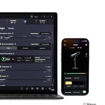
ⓘ Maono