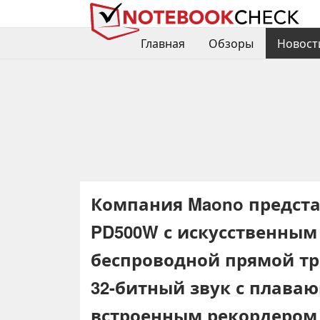
Главная
Обзоры
Новост
Компания Maono предст
PD500W с искусственным
беспроводной прямой т
32-битный звук с плава
встроенным рекордером