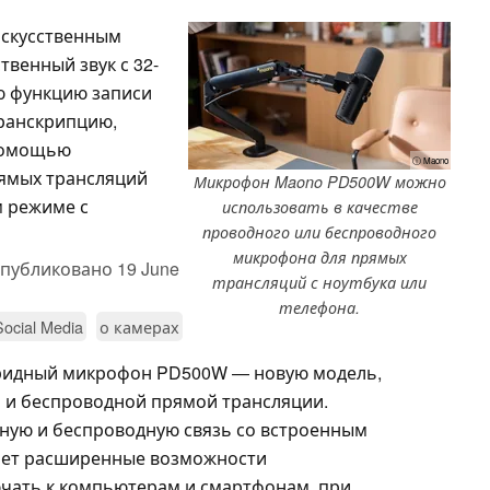
искусственным
венный звук с 32-
ю функцию записи
транскрипцию,
 помощью
ⓘ Maono
рямых трансляций
Микрофон Maono PD500W можно
м режиме с
использовать в качестве
проводного или беспроводного
микрофона для прямых
публиковано
19 June
трансляций с ноутбука или
телефона.
Social Media
о камерах
ридный микрофон PD500W — новую модель,
 и беспроводной прямой трансляции.
ную и беспроводную связь со встроенным
ает расширенные возможности
ючать к компьютерам и смартфонам, при