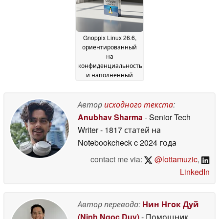
Gnoppix Linux 26.6,
ориентированный
на
конфиденциальность
и наполненный
искусственным
интеллектом, теперь
доступен
Автор
исходного текста
:
29 May 2026
Anubhav Sharma
- Senior Tech
Writer
- 1817 статей на
Notebookcheck
c 2024 года
contact me via:
@lottamuzic
,
LinkedIn
Автор перевода:
Нин Нгок Дуй
(Ninh Ngoc Duy)
- Помощник