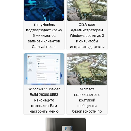
ShinyHunters
CISA дает
подтверждает кражу
администраторам
6 миллионов
Windows время до 3
записей клиентов
июня, чтобы
Carnival после
исправить дефекты
апрельского взлома
в Nightmare Eclipse
Defender
02 June 2026
01 June 2026
Windows 11 Insider
Microsoft
Build 26300.8553
сталкивается с
наконец-то
критикой
позволяет Вам
сообщества
настроить меню
безопасности по
"Пуск
поводу Nightmare
01 June 2026
Eclipse
30 May 2026