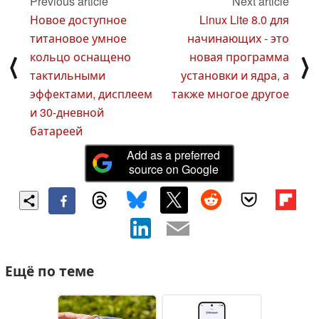
Previous article
Next article
Новое доступное
Linux Lite 8.0 для
титановое умное
начинающих - это
кольцо оснащено
новая программа
⟨
⟩
тактильными
установки и ядра, а
эффектами, дисплеем
также многое другое
и 30-дневной
батареей
Add as a preferred
source on Google
Ещё по теме