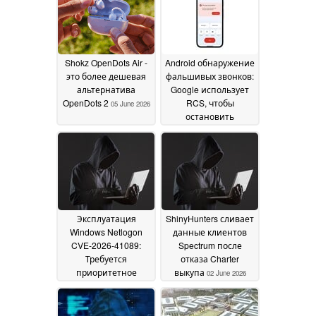
Shokz OpenDots Air -
Android обнаружение
это более дешевая
фальшивых звонков:
альтернатива
Google использует
OpenDots 2
RCS, чтобы
05 June 2026
остановить
мошенников с
искусственным
интеллектом
03 June
2026
Эксплуатация
ShinyHunters сливает
Windows Netlogon
данные клиентов
CVE-2026-41089:
Spectrum после
Требуется
отказа Charter
приоритетное
выкупа
02 June 2026
исправление
03 June
2026