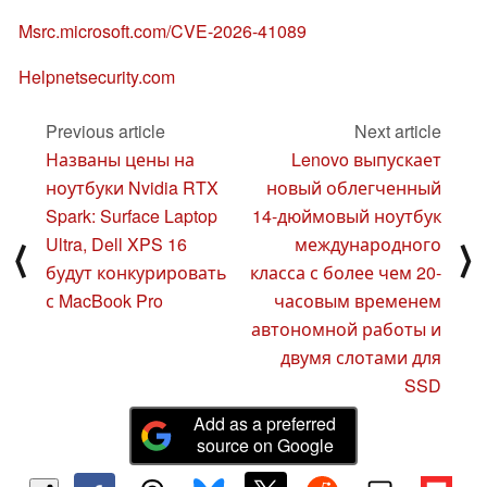
Msrc.microsoft.com/CVE-2026-41089
Helpnetsecurity.com
Previous article
Next article
Названы цены на
Lenovo выпускает
ноутбуки Nvidia RTX
новый облегченный
Spark: Surface Laptop
14-дюймовый ноутбук
Ultra, Dell XPS 16
международного
⟨
⟩
будут конкурировать
класса с более чем 20-
с MacBook Pro
часовым временем
автономной работы и
двумя слотами для
SSD
Add as a preferred
source on Google