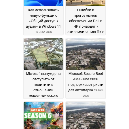
Как использовать
Ошибки в
новую функцию
программном
«Общий доступ к
обеспечении Dell и
аудио» в Windows 11
HP приводят к
окирпичиванию ПК с
12 June 2026
Windows 11
09 June 2026
Microsoft вынуждена
Microsoft Secure Boot
отступить от
AMA June 2026
политики в
подчеркивает риски
отношении
для автопарка
05 June
мошеннического
2026
"нулевого дня"
исследователя
Nightmare Eclipse
07
June 2026