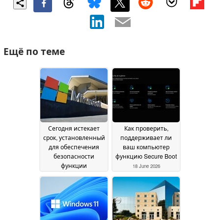
Ещё по теме
Сегодня истекает
Как проверить,
срок, установленный
поддерживает ли
для обеспечения
ваш компьютер
безопасности
функцию Secure Boot
функции
18 June 2026
«Безопасная
загрузка» (Secure
Boot) в Windows
24
June 2026