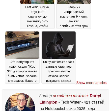
Last War: Survival
Вторник
опускает
исправлений
структурную
наступает 9 июня,
механику 6-го
так как
сезона, чтобы
приближается срок
пересмотреть войну
окончания Secure
между альянсами
Boot
04
04 June 2026
June 2026
Эта популярная
ShinyHunters сливает
колонка для ПК за
данные клиентов
300 долларов может
Spectrum после
быть использована
отказа Charter
для взлома Вашего
выкупа
02 June 2026
Show more articles
ПК, и никакого патча
к ней не будет
03 June
Автор
исходного текста
:
Darryl
2026
Linington
- Tech Writer
- 421 статей
на Notebookcheck
c 2025 года