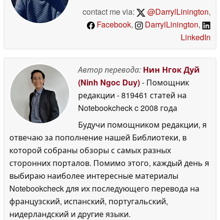
contact me via:
@DarrylLinington
,
Facebook
,
DarrylLinington
,
LinkedIn
Автор перевода:
Нин Нгок Дуй
(Ninh Ngoc Duy)
- Помощник
редакции
- 819461 статей на
Notebookcheck
c 2008 года
Будучи помощником редакции, я
отвечаю за пополнение нашей Библиотеки, в
которой собраны обзоры с самых разных
сторонних порталов. Помимо этого, каждый день я
выбираю наиболее интересные материалы
Notebookcheck для их последующего перевода на
французский, испанский, португальский,
нидерландский и другие языки.