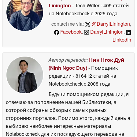
2026
Linington
- Tech Writer
- 409 статей
на Notebookcheck
c 2025 года
contact me via:
@DarrylLinington
,
Facebook
,
DarrylLinington
,
LinkedIn
Автор перевода:
Нин Нгок Дуй
(Ninh Ngoc Duy)
- Помощник
редакции
- 816412 статей на
Notebookcheck
c 2008 года
Будучи помощником редакции, я
отвечаю за пополнение нашей Библиотеки, в
которой собраны обзоры с самых разных
сторонних порталов. Помимо этого, каждый день я
выбираю наиболее интересные материалы
Notebookcheck для их последующего перевода на