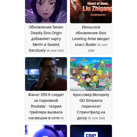
Обновление Seven
Июньское
Deadly Sins Origin
обновление Solo
добавляет карту
Leveling Arise вводит
Merlin и Sealed
класс Buster
06 June
Sanctuary
06 June 2026
2026
Фанат GTA 6 следит
Кроссовер Monopoly
за парковкой
GO Simpsons
Rockstar - теория
переносит
трейлера вызвала
Спрингфилд на
насмешки в сети
доску
05
05 June 2026
June 2026