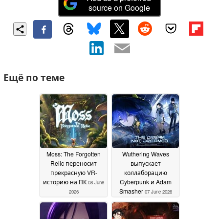
source on Google
Ещё по теме
Moss: The Forgotten
Wuthering Waves
Relic переносит
выпускает
прекрасную VR-
коллаборацию
историю на ПК
Cyberpunk и Adam
08 June
Smasher
2026
07 June 2026