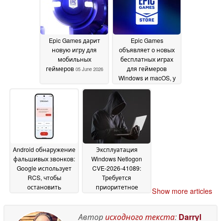
Epic Games дарит
Epic Games
новую игру для
объявляет о новых
мобильных
бесплатных играх
геймеров
для геймеров
05 June 2026
Windows и macOS, у
которых есть
свободное время
05
June 2026
Android обнаружение
Эксплуатация
фальшивых звонков:
Windows Netlogon
Google использует
CVE-2026-41089:
RCS, чтобы
Требуется
остановить
приоритетное
Show more articles
мошенников с
исправление
03 June
искусственным
2026
интеллектом
Автор
исходного текста
:
Darryl
03 June