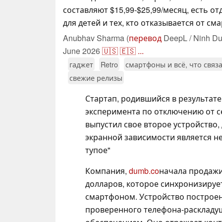
составляют $15,99-$25,99/месяц, есть о
для детей и тех, кто отказывается от см
Anubhav Sharma (
перевод
DeepL / Ninh Du
June 2026
🇺🇸
🇪🇸
...
гаджет
Retro
смартфоны и всё, что связ
свежие релизы
Стартап, родившийся в результате
эксперимента по отключению от се
выпустил свое второе устройство, 
экранной зависимости является не
тупое"
Компания,
dumb.co
начала продажи
долларов, которое синхронизируе
смартфоном. Устройство построено
проверенного телефона-раскладу