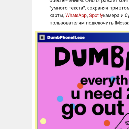
обеспечением. Оно отражает конт
"умного текста", сохраняя при эт
карты,
WhatsApp
,
Spotify
камера и 
пользователям подключить iMessa