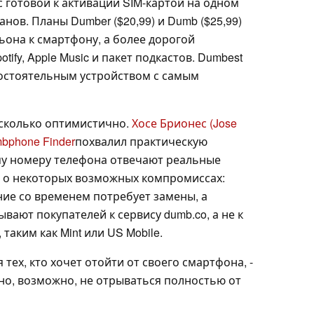
с готовой к активации SIM-картой на одном
нов. Планы Dumber ($20,99) и Dumb ($25,99)
ьона к смартфону, а более дорогой
ify, Apple Music и пакет подкастов. Dumbest
мостоятельным устройством с самым
сколько оптимистично.
Хосе Брионес (Jose
mbphone Finder
похвалил практическую
му номеру телефона отвечают реальные
 и о некоторых возможных компромиссах:
ие со временем потребует замены, а
ают покупателей к сервису dumb.co, а не к
аким как Mint или US Mobile.
 тех, кто хочет отойти от своего смартфона, -
- но, возможно, не отрываться полностью от