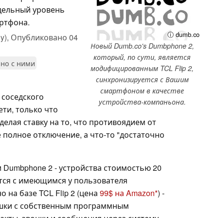
тдельный уровень
артфона.
ⓘ dumb.co
y),
Опубликовано
04
Новый Dumb.co's Dumbphone 2,
который, по сути, является
ано с ними
модифицированным TCL Flip 2,
синхронизируется с Вашим
смартфоном в качестве
 соседского
устройства-компаньона.
ти, только что
делая ставку на то, что противоядием от
 полное отключение, а что-то "достаточно
 Dumbphone 2 - устройства стоимостью 20
тся с имеющимся у пользователя
 на базе TCL Flip 2 (цена
99$ на Amazon
) -
шки с собственным программным