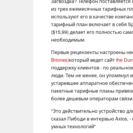
Загвоздка? Телефон поставляется 
из трех ежемесячных тарифных пла
используют его в качестве компан
тарифный план включает в себя Spot
($15,99) делает его полностью са
необходимым.
Первые рецензенты настроены не
Briones)
который ведет сайт
the Du
поддержку клиентов - по реально
люди. Тем не менее, он упомянул
устаревшее аппаратное обеспечен
пакетные тарифные планы привязыв
более дешевым операторам связи, т
"Это действительно устройство для
сказал Пибоди в интервью Axios, 
умных технологий"