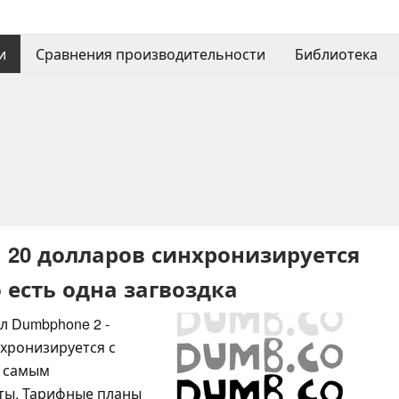
и
Сравнения производительности
Библиотека
 20 долларов синхронизируется
 есть одна загвоздка
л Dumbphone 2 -
хронизируется с
я самым
сты. Тарифные планы