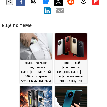
Ещё по теме
Компания Nubia
HonorНовый
представила
флагманский
смартфон толщиной
складной смартфон
5,99 мм с ярким
в формате книги
AMOLED-дисплеем и
теперь доступен в
108-мегапиксельной
Европе
01 July 2026
камерой
09 July 2026