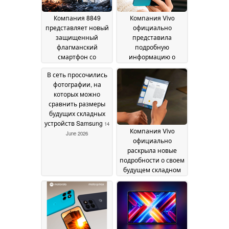
Компания 8849
Компания Vivo
представляет новый
официально
защищенный
представила
флагманский
подробную
смартфон со
информацию о
встроенным DLP-
камерной системе
В сеть просочились
проектором с
Zeiss для нового
фотографии, на
разрешением 2K
складного
20
которых можно
смартфона
June 2026
16 June 2026
сравнить размеры
будущих складных
устройств Samsung
14
Компания Vivo
June 2026
официально
раскрыла новые
подробности о своем
будущем складном
смартфоне
13 June 2026