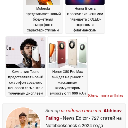
Motorola
Honor В сеть
представляет новый
просочились снимки
бюджетный
планшета с OLED-
смартфон с
экраном и
характеристиками
флагманским
Moto G87
чипсетом
12 June 2026
Snapdragon
12 June 2026
Компания Tecno
Honor X80 Pro Max
представляет новый
выйдет на рынок с
смартфон среднего
массивным
ценового сегмента с
аккумулятором
точечным дисплеем
емкостью 11 000 мАч
Show more articles
и аккумулятором
09 June 2026
емкостью 8 000 мАч
Автор
исходного текста
:
Abhinav
12 June 2026
Fating
- News Editor
- 727 статей на
Notebookcheck
c 2024 года