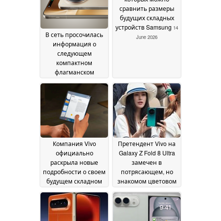
сравнить размеры
будущих складных
устройств Samsung
14
В сеть просочилась
June 2026
информация о
следующем
компактном
флагманском
смартфоне Vivo с
подробностями о
камере
24 June 2026
Компания Vivo
Претендент Vivo на
официально
Galaxy Z Fold 8 Ultra
раскрыла новые
замечен в
подробности о своем
потрясающем, но
будущем складном
знакомом цветовом
смартфоне
решении в
13 June 2026
преддверии запуска
10 June 2026