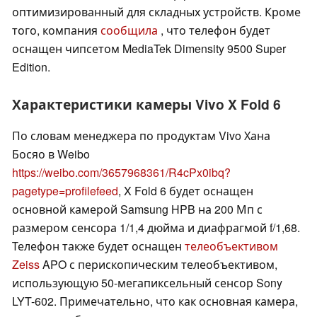
оптимизированный для складных устройств. Кроме
того, компания
сообщила
, что телефон будет
оснащен чипсетом MediaTek Dimensity 9500 Super
Edition.
Характеристики камеры Vivo X Fold 6
По словам менеджера по продуктам Vivo Хана
Босяо в Weibo
https://weibo.com/3657968361/R4cPx0ibq?
pagetype=profilefeed
, X Fold 6 будет оснащен
основной камерой Samsung HPB на 200 Мп с
размером сенсора 1/1,4 дюйма и диафрагмой f/1,68.
Телефон также будет оснащен
телеобъективом
Zeiss
APO с перископическим телеобъективом,
использующую 50-мегапиксельный сенсор Sony
LYT-602. Примечательно, что как основная камера,