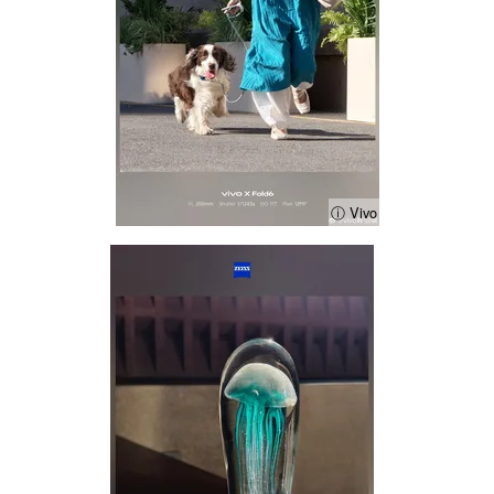
ⓘ Vivo