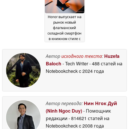
Honor выпускает на
рынок новый
флагманский
складной смартфон
в книжном стиле с
ультратонким
дизайном
04 June 2026
Автор
исходного текста
:
Huzefa
Baloch
- Tech Writer
- 488 статей на
Notebookcheck
c 2024 года
Автор перевода:
Нин Нгок Дуй
(Ninh Ngoc Duy)
- Помощник
редакции
- 814621 статей на
Notebookcheck
c 2008 года