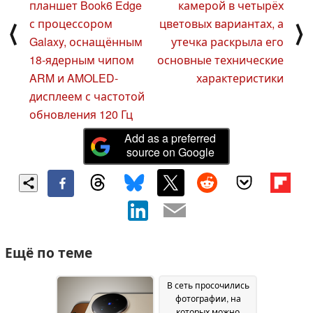
планшет Book6 Edge
камерой в четырёх
с процессором
цветовых вариантах, а
⟨
⟩
Galaxy, оснащённым
утечка раскрыла его
18-ядерным чипом
основные технические
ARM и AMOLED-
характеристики
дисплеем с частотой
обновления 120 Гц
Add as a preferred
source on Google
Ещё по теме
В сеть просочились
фотографии, на
которых можно