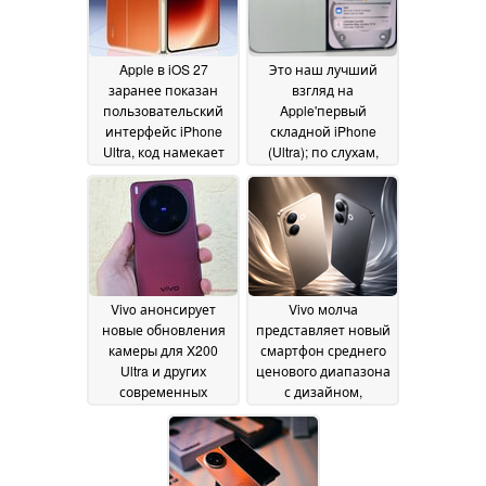
Apple в iOS 27
Это наш лучший
заранее показан
взгляд на
пользовательский
Apple'первый
интерфейс iPhone
складной iPhone
Ultra, код намекает
(Ultra); по слухам,
на возможность
камера selfie в стиле
складывания
Android
09 June
07 June 2026
2026
Vivo анонсирует
Vivo молча
новые обновления
представляет новый
камеры для X200
смартфон среднего
Ultra и других
ценового диапазона
современных
с дизайном,
флагманов
вдохновленным
07 June 2026
iPhone 17
06 June 2026