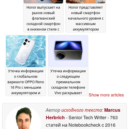
Honor выпускает на
Honor представляет
рынок новый
новый смартфон
флагманский
начального уровня с
складной смартфон
массивным
в книжном стиле с
аккумулятором
ультратонким
емкостью 7 500 мАч
дизайном
04 June 2026
03 June 2026
Утечка информации
Утечка информации
о глобальном
о следующем
варианте OPPO Reno
премиальном
16 Pro с меньшим
складном телефоне
аккумулятором и
Vivo раскрывает
Show more articles
пониженным чипом
ключевые моменты
02 June 2026
02 June 2026
Автор
исходного текста
:
Marcus
Herbrich
- Senior Tech Writer
- 763
статей на Notebookcheck
c 2016