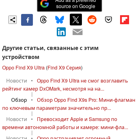
source on Google
Другие статьи, связанные с этим
устройством
Oppo Find X9 Ultra
(
Find X9 Серия
)
Новости
•
Oppo Find X9 Ultra не смог возглавить
рейтинг камер DxOMark, несмотря на на...
|
Обзор
•
Обзор Oppo Find X9s Pro: Мини-флагман
по ключевым параметрам значительно пр...
|
Новости
•
Превосходит Apple и Samsung по
времени автономной работы и камере: мини-фла...
|
Новости
•
Oppo растрачивает огромный