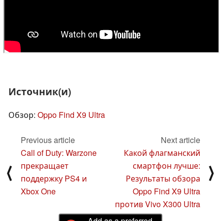
Источник(и)
Обзор:
Oppo Find X9 Ultra
Previous article
Next article
Call of Duty: Warzone
Какой флагманский
прекращает
смартфон лучше:
⟨
⟩
поддержку PS4 и
Результаты обзора
Xbox One
Oppo Find X9 Ultra
против Vivo X300 Ultra
Add as a preferred