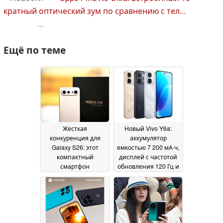
кратный оптический зум по сравнению с тел...
...
Ещё по теме
Жесткая
Новый Vivo Y6a:
конкуренция для
аккумулятор
Galaxy S26: этот
емкостью 7 200 мА·ч,
компактный
дисплей с частотой
смартфон
обновления 120 Гц и
впечатляет своими
процессор
камерами и
Snapdragon 4 Gen 2
временем
по доступной цене
26
автономной работы
June 2026
08 July 2026