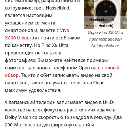
Система камер, разработанная в
сотрудничестве с Hasselblad,
является настоящим
ⓘ Notebookcheck
украшением сегмента
(Marcus Herbrich)
смартфонов и, вместе с
Vivo
Oppo Find X9 Ultra
X300 Ultra
стоит почти особняком
протестирован
по качеству. Но Find X9 Ultra
Notebookcheck
превосходит не только в
фотографиях; Вы можете найти все примеры
снимков, сделанных телефоном Oppo
наш полный
обзор
. Те, кто любит записывать видео на свой
смартфон, также получат от телефона Oppo
максимум удовольствия.
Флагманский телефон записывает видео в UHD-
качестве на всех фокусных расстояниях и даже в
Dolby Vision со скоростью 120 кадров в секунду. Два
200-Мп сенсора для широкоугольной и