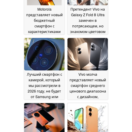
Motorola
Претендент Vivo на
представляет новый
Galaxy Z Fold 8 Ultra
бюджетный
замечен в
смартфон с
потрясающем, но
характеристиками
знакомом цветовом
Moto G87
решении в
12 June 2026
преддверии запуска
10 June 2026
Лучший смартфон с
Vivo молча
камерой, который
представляет новый
мы рассмотрели в
смартфон среднего
2026 году, не будет
ценового диапазона
от Samsung или
с дизайном,
Apple
вдохновленным
09 June 2026
iPhone 17
06 June 2026