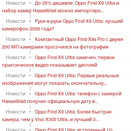
Новости
•
До 35% дешевле: Oppo Find X9 Ultra и
набор камер Hasselblad можно импортиро...
|
Новости
•
Руки-в-руки Oppo Find X9 Ultra: лучший
камерофон 2026 года?
|
Новости
•
Компактный Oppo Find X9s Pro с двумя
200 МП камерами просочился на фотографии
|
Новости
•
Oppo Find X9 Ultra замечен: первое
практическое видео показывает дисплей
|
Новости
•
Oppo Find X9 Ultra: Первые реальные
изображения могут показать окончательну...
|
Новости
•
Oppo Find X9 Ultra: телефон с камерой
Hasselblad получил официальную дату в...
|
Новости
•
Oppo Find X9 Ultra: Более быстрая
камера, чем у Vivo X300 Ultra, и лучший 3...
|
Новости
•
Oppo Find X9 Ultra: встроенный 10-