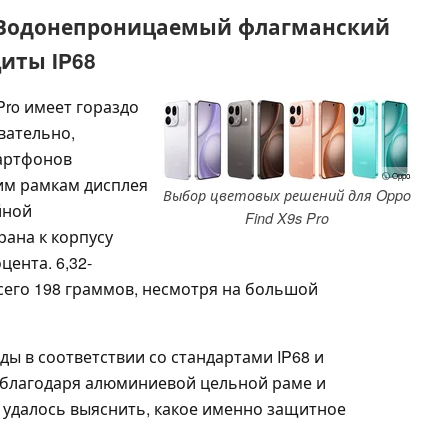
 Водонепроницаемый флагманский
иты IP68
 Pro имеет гораздо
вательно,
артфонов
ⓘ Oppo
им рамкам дисплея
Выбор цветовых решений для Oppo
йной
Find X9s Pro
рана к корпусу
ента. 6,32-
его 198 граммов, несмотря на большой
ы в соответствии со стандартами IP68 и
о благодаря алюминиевой цельной раме и
е удалось выяснить, какое именно защитное