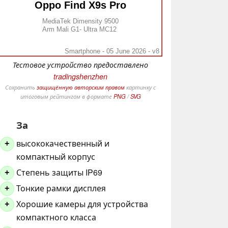
Oppo Find X9s Pro
MediaTek Dimensity 9500
Arm Mali G1- Ultra MC12
Smartphone - 05 June 2026 - v8
Тестовое устройство предоставлено
tradingshenzhen
Сохранить
защищённую авторским правом
картинку с
итоговым рейтингом в формате
PNG
/
SVG
За
высококачественный и
+
компактный корпус
Степень защиты IP69
+
Тонкие рамки дисплея
+
Хорошие камеры для устройства
+
компактного класса