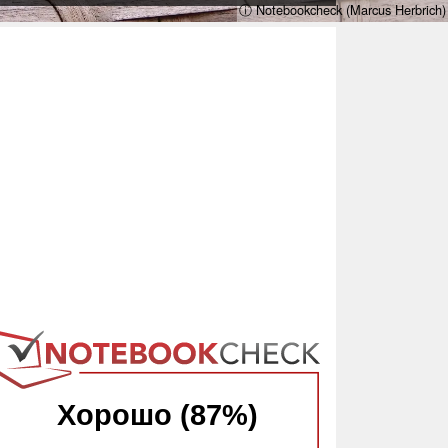
ⓘ Notebookcheck (Marcus Herbrich)
Хорошо (87%)