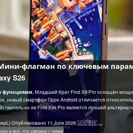
o: Мини-флагман по ключевым пара
axy S26
и функциями.
Младший брат Find X9 Pro оснащён мощн
ее, новый смартфон Oppo Android отличается относите
йствительно ли Find X9s Pro является лучшей альтернати
epL)
Опубликовано
11 June 2026
🇺🇸
🇩🇪
...
ны и всё, что связано с ними