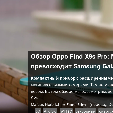
Обзор Oppo Find X9s Pr
превосходит Samsung Gal
Компактный прибор с расширенным
мегапиксельными камерами. Тем не мен
весом. В этом обзоре мы рассмотрим, де
S26.
Marcus Herbrich
(
перевод
De
,
👁
Florian Schmitt
5G
Android
Wi-Fi 7
сенсорный
смартфо