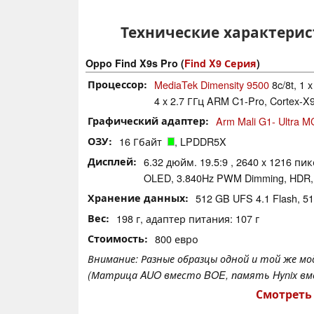
Технические характерист
Oppo Find X9s Pro (
Find X9 Серия
)
Процессор
MediaTek Dimensity 9500
8c/8t, 1 
4 x 2.7 ГГц ARM C1-Pro, Cortex-X9
Графический адаптер
Arm Mali G1- Ultra M
ОЗУ
16 Гбайт
, LPDDR5X
Дисплей
6.32 дюйм. 19.5:9 , 2640 x 1216 пи
OLED, 3.840Hz PWM Dimming, HDR,
Хранение данных
512 GB UFS 4.1 Flash, 
Вес
198 г, адаптер питания: 107 г
Стоимость
800 евро
Внимание: Разные образцы одной и той же м
(Матрица AUO вместо BOE, память Hynix вме
Смотреть