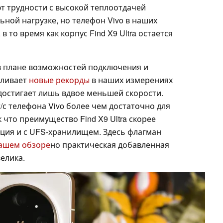
 трудности с высокой теплоотдачей
ьной нагрузке, но телефон Vivo в наших
в то время как корпус Find X9 Ultra остается
с в плане возможностей подключения и
вливает
новые рекорды
в наших измерениях
o достигает лишь вдвое меньшей скорости.
/с телефона Vivo более чем достаточно для
 что преимущество Find X9 Ultra скорее
ация и с UFS-хранилищем. Здесь флагман
ашем обзоре
но практическая добавленная
велика.