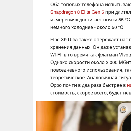
Оба топовых телефона испытывают
Snapdragon 8 Elite Gen 5
при длител
измерениях достигает почти 55 °C, 
немного холоднее - около 50 °C.
Find X9 Ultra также опережает на
хранения данных. Он даже устана
Wi-Fi, в то время как флагман Viv
Однако скорости около 2 000 Мбит
повседневного использования, так
теоретическое. Аналогичная ситу
Oppo почти в два раза быстрее в
н
стоимость, скорее всего, будет не