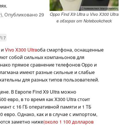
ях.
ⓘ Notebookcheck (Marcus Herbrich)
),
Опубликовано
29
Oppo Find X9 Ultra и Vivo X300 Ultra
в обзорах от Notebookcheck
Fi 7
и
Vivo X300 Ultra
оба смартфона, оснащенные
ляют собой сильных компаньонов для
нако прямое сравнение телефонов Oppo и
 флагмана имеют разные сильные и слабые
кательны для разных типов пользователей.
не. В Европе Find X9 Ultra можно
0 евро, в то время как X300 Ultra стоит
иант с 16 ГБ оперативной памяти и 1 ТБ
0 евро. Однако, как и в случае с импортом,
ются заметно ниже
(около 1 100 долларов