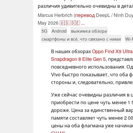
различия удивительно очевидны в детал
Marcus Herbrich (
перевод
DeepL / Ninh Duy
May 2026
🇺🇸
🇩🇪
...
5G
Android
выжимка обзора
смартфоны и всё, что связано с ними
Wi-
В наших обзорах
Oppo Find X9 Ultra
Snapdragon 8 Elite Gen 5
, представ
повседневного использования. Од
Vivo быстро показывает, что оба
стороны и, следовательно, привле
Уже сейчас очевидны различия в це
приобрести по цене чуть менее 1 50
дороже. Цена за единственный вар
памяти составляет чуть менее 2 00
цены на оба флагмана уже начина