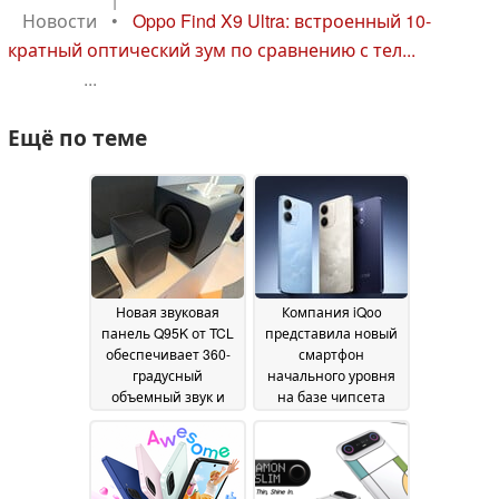
Новости
•
Oppo Find X9 Ultra: встроенный 10-
кратный оптический зум по сравнению с тел...
...
Ещё по теме
Новая звуковая
Компания iQoo
панель Q95K от TCL
представила новый
обеспечивает 360-
смартфон
градусный
начального уровня
объемный звук и
на базе чипсета
настройку от Bang &
Snapdragon 4 Gen 2
03
Olufsen
27 July 2026
July 2026