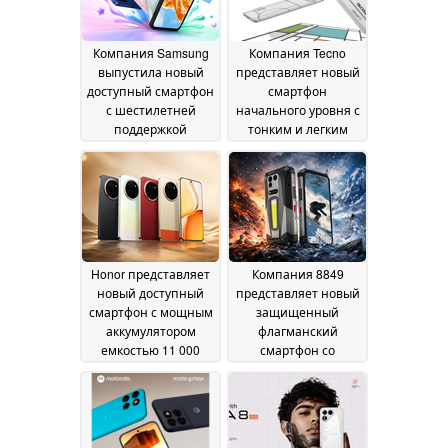
Компания Samsung
Компания Tecno
выпустила новый
представляет новый
доступный смартфон
смартфон
с шестилетней
начального уровня с
поддержкой
тонким и легким
обновлений
корпусом
24 June 2026
программного
обеспечения
26 June
2026
Honor представляет
Компания 8849
новый доступный
представляет новый
смартфон с мощным
защищенный
аккумулятором
флагманский
емкостью 11 000
смартфон со
мА·ч
встроенным DLP-
23 June 2026
проектором с
разрешением 2K
20
June 2026