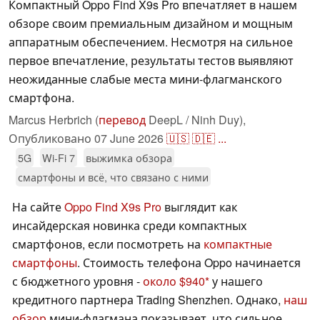
Компактный Oppo Find X9s Pro впечатляет в нашем
обзоре своим премиальным дизайном и мощным
аппаратным обеспечением. Несмотря на сильное
первое впечатление, результаты тестов выявляют
неожиданные слабые места мини-флагманского
смартфона.
Marcus Herbrich (
перевод
DeepL / Ninh Duy),
Опубликовано
07 June 2026
🇺🇸
🇩🇪
...
5G
Wi-Fi 7
выжимка обзора
смартфоны и всё, что связано с ними
На сайте
Oppo Find X9s Pro
выглядит как
инсайдерская новинка среди компактных
смартфонов, если посмотреть на
компактные
смартфоны
. Стоимость телефона Oppo начинается
с бюджетного уровня -
около $940
у нашего
кредитного партнера Trading Shenzhen. Однако,
наш
обзор
мини-флагмана показывает, что сильное