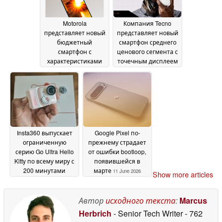
Motorola
Компания Tecno
представляет новый
представляет новый
бюджетный
смартфон среднего
смартфон с
ценового сегмента с
характеристиками
точечным дисплеем
Moto G87
и аккумулятором
12 June 2026
емкостью 8 000 мАч
12 June 2026
Insta360 выпускает
Google Pixel по-
ограниченную
прежнему страдает
серию Go Ultra Hello
от ошибки bootloop,
Kitty по всему миру с
появившейся в
200 минутами
марте
11 June 2026
Show more articles
работы
11 June 2026
Автор
исходного текста
:
Marcus
Herbrich
- Senior Tech Writer
- 762