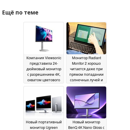
Ещё по теме
Компания Viewsonic
Монитор Radiant
представила 24-
Monitor 2 хорошо
дюймовый монитор
читается даже при
с разрешением 4K,
прямом попадании
охватом цветового
солнечных лучей и
пространства sRGB
потребляет всего 3
100 % и частотой
ватта
20 June 2026
обновления 160 Гц
22
June 2026
Новый портативный
Новый монитор
монитор Ugreen
BenQ 4K Nano Gloss с