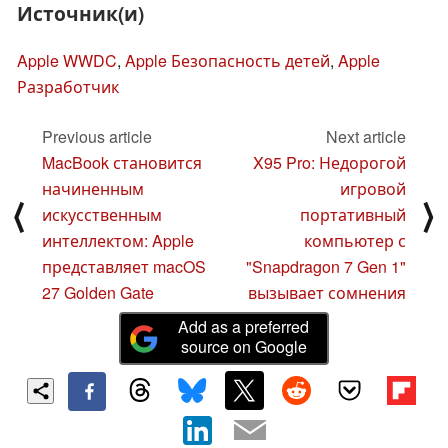
Источник(и)
Apple WWDC
,
Apple Безопасность детей
,
Apple
Разработчик
Previous article
Next article
MacBook становится
X95 Pro: Недорогой
начиненным
игровой
⟨
⟩
искусственным
портативный
интеллектом: Apple
компьютер с
представляет macOS
"Snapdragon 7 Gen 1"
27 Golden Gate
вызывает сомнения
Add as a preferred
source on Google