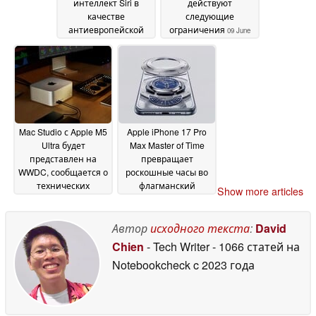
интеллект Siri в
действуют
качестве
следующие
антиевропейской
ограничения
09 June
пропаганды, хочет
2026
заставить
исключить DMA
09
June 2026
Mac Studio с Apple M5
Apple iPhone 17 Pro
Ultra будет
Max Master of Time
представлен на
превращает
WWDC, сообщается о
роскошные часы во
технических
флагманский
Show more articles
характеристиках
смартфон
09
08 June 2026
June 2026
Автор
исходного текста
:
David
Chien
- Tech Writer
- 1066 статей на
Notebookcheck
c 2023 года