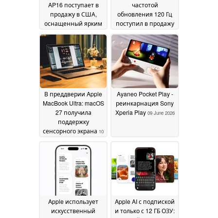
AP16 поступает в
частотой
продажу в США,
обновления 120 Гц
оснащенный ярким
поступил в продажу
дисплеем с
в США
10 June 2026
разрешением 2,5K и
частотой
обновления 165 Гц, а
также магнитной
подставкой
12 June
2026
В преддверии Apple
Ayaneo Pocket Play -
MacBook Ultra: macOS
реинкарнация Sony
27 получила
Xperia Play
09 June 2026
поддержку
сенсорного экрана
10
June 2026
Apple использует
Apple AI с подпиской
искусственный
и только с 12 ГБ ОЗУ: