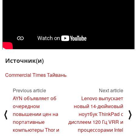
Источник(и)
Commercial Times Тайвань
Previous article
Next article
AYN объявляет об
Lenovo выпускает
очередном
новый 14-дюймовый
⟨
⟩
повышении цен на
ноутбук ThinkPad с
портативные
дисплеем 120 Гц VRR и
компьютеры Thor и
процессорами Intel