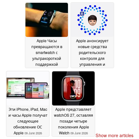
на возможность
2026
складывания
09 June
2026
Apple Часы
Apple анонсирует
превращаются в
новые средства
smartwatch с
родительского
ультракороткой
контроля для
поддержкой
управления и
обновлений без
мониторинга
веской причины
использования
09
детьми приложений,
June 2026
развлечений и
социальных сетей
09
June 2026
Эти iPhone, iPad, Mac
Apple представляет
и часы Apple получат
watchOS 27, оставляя
следующее
позади четыре
обновление ОС
поколения Apple
Apple
Watch
09 June 2026
09 June 2026
Show more articles