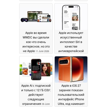
GB300 по цене 99
17 June 2026
999 долларов
16 June
2026
Apple во время
Apple использует
WWDC вы сделали
искусственный
кое-что очень
интеллект Siri в
интересное, но это
качестве
не Apple
антиевропейской
11 June 2026
пропаганды, хочет
заставить
исключить DMA
09
June 2026
Apple AI с подпиской
Apple в iOS 27
и только с 12 ГБ ОЗУ:
заранее показан
действуют
пользовательский
следующие
интерфейс iPhone
ограничения
Ultra, код намекает
09 June