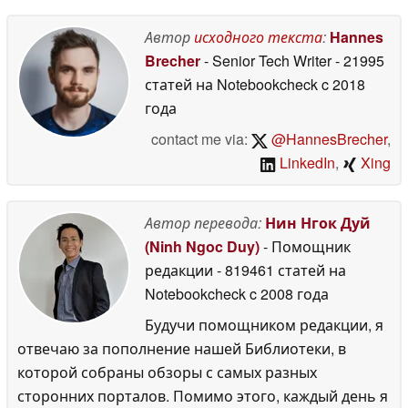
Автор
исходного текста
:
Hannes
Brecher
- Senior Tech Writer
- 21995
статей на Notebookcheck
c 2018
года
contact me via:
@HannesBrecher
,
LinkedIn
,
Xing
Автор перевода:
Нин Нгок Дуй
(Ninh Ngoc Duy)
- Помощник
редакции
- 819461 статей на
Notebookcheck
c 2008 года
Будучи помощником редакции, я
отвечаю за пополнение нашей Библиотеки, в
которой собраны обзоры с самых разных
сторонних порталов. Помимо этого, каждый день я