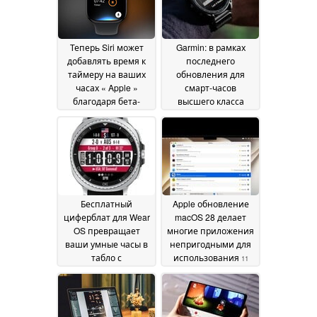
Теперь Siri может
Garmin: в рамках
добавлять время к
последнего
таймеру на ваших
обновления для
часах « Apple »
смарт-часов
благодаря бета-
высшего класса
версии watchOS 27
внедряются новые
(версия 3)
улучшения,
09 July 2026
связанные с
продолжительностью
работы от
аккумулятора
15 June
2026
Бесплатный
Apple обновление
циферблат для Wear
macOS 28 делает
OS превращает
многие приложения
ваши умные часы в
непригодными для
табло с
использования
11
результатами
June 2026
Чемпионата мира в
режиме реального
времени
15 June 2026