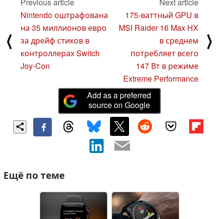
Previous article
Next article
Nintendo оштрафована
175-ваттный GPU в
на 35 миллионов евро
MSI Raider 16 Max HX
⟨
⟩
за дрейф стиков в
в среднем
контроллерах Switch
потребляет всего
Joy-Con
147 Вт в режиме
Extreme Performance
Add as a preferred
source on Google
Ещё по теме