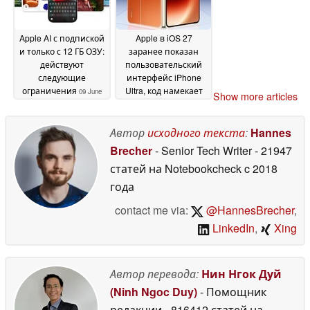
Apple AI с подпиской
Apple в iOS 27
и только с 12 ГБ ОЗУ:
заранее показан
действуют
пользовательский
следующие
интерфейс iPhone
ограничения
Ultra, код намекает
09 June
Show more articles
на возможность
2026
складывания
09 June
Автор
исходного текста
:
Hannes
2026
Brecher
- Senior Tech Writer
- 21947
статей на Notebookcheck
c 2018
года
contact me via:
@HannesBrecher
,
LinkedIn
,
Xing
Автор перевода:
Нин Нгок Дуй
(Ninh Ngoc Duy)
- Помощник
редакции
- 816412 статей на