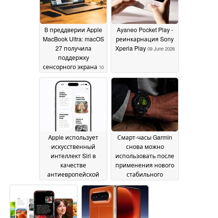
В преддверии Apple
Ayaneo Pocket Play -
MacBook Ultra: macOS
реинкарнация Sony
27 получила
Xperia Play
09 June 2026
поддержку
сенсорного экрана
10
June 2026
Apple использует
Смарт-часы Garmin
искусственный
снова можно
интеллект Siri в
использовать после
качестве
применения нового
антиевропейской
стабильного
пропаганды, хочет
обновления
09 June
заставить
2026
исключить DMA
09
June 2026