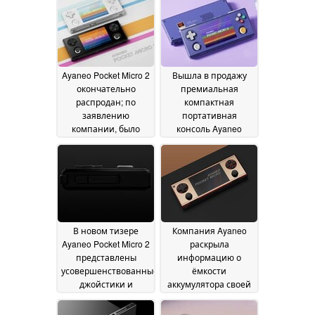
Ayaneo Pocket Micro 2
Вышла в продажу
окончательно
премиальная
распродан; по
компактная
заявлению
портативная
компании, было
консоль Ayaneo
выпущено всего 100
Pocket Micro 2 по
экземпляров
стартовой цене 239
28 June
долларов
2026
27 June 2026
В новом тизере
Компания Ayaneo
Ayaneo Pocket Micro 2
раскрыла
представлены
информацию о
усовершенствованные
ёмкости
джойстики и
аккумулятора своей
эргономичный
будущей компактной
дизайн
портативной
23 June 2026