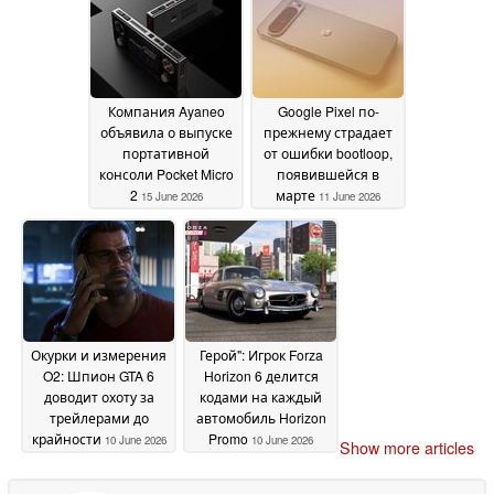
консоли
18 June 2026
Компания Ayaneo
Google Pixel по-
объявила о выпуске
прежнему страдает
портативной
от ошибки bootloop,
консоли Pocket Micro
появившейся в
2
марте
15 June 2026
11 June 2026
Окурки и измерения
Герой": Игрок Forza
O2: Шпион GTA 6
Horizon 6 делится
доводит охоту за
кодами на каждый
трейлерами до
автомобиль Horizon
крайности
Promo
10 June 2026
10 June 2026
Show more articles