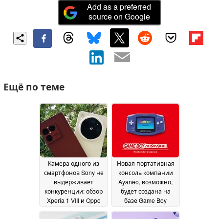
Add as a preferred
source on Google
Ещё по теме
Камера одного из
Новая портативная
смартфонов Sony не
консоль компании
выдерживает
Ayaneo, возможно,
конкуренции: обзор
будет создана на
Xperia 1 VIII и Oppo
базе Game Boy
Find X9 Ultra
Advance
12 July 2026
07 July 2026