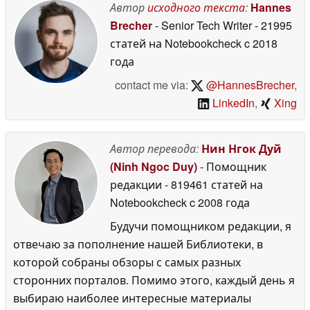
Автор
исходного текста
:
Hannes
Brecher
- Senior Tech Writer
- 21995
статей на Notebookcheck
c 2018
года
contact me via:
@HannesBrecher
,
LinkedIn
,
Xing
Автор перевода:
Нин Нгок Дуй
(Ninh Ngoc Duy)
- Помощник
редакции
- 819461 статей на
Notebookcheck
c 2008 года
Будучи помощником редакции, я
отвечаю за пополнение нашей Библиотеки, в
которой собраны обзоры с самых разных
сторонних порталов. Помимо этого, каждый день я
выбираю наиболее интересные материалы