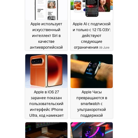
Apple использует
Apple AI с подпиской
искусственный
и только с 12 ГБ ОЗУ:
интеллект Siri в
действуют
качестве
следующие
антиевропейской
ограничения
09 June
пропаганды, хочет
2026
заставить
исключить DMA
09
June 2026
Apple в iOS 27
Apple Часы
заранее показан
превращаются в
пользовательский
smartwatch с
интерфейс iPhone
ультракороткой
Ultra, код намекает
поддержкой
на возможность
обновлений без
складывания
веской причины
09 June
09
2026
June 2026