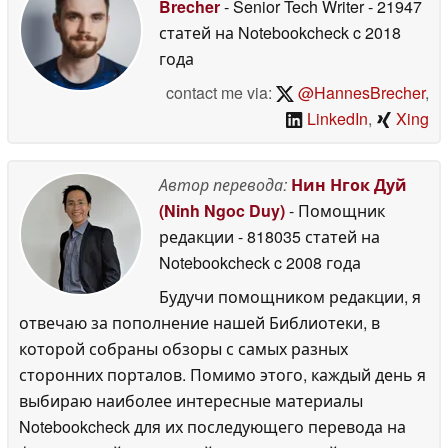
Brecher
- Senior Tech Writer
- 21947
статей на Notebookcheck
c 2018
года
contact me via:
@HannesBrecher
,
LinkedIn
,
Xing
Автор перевода:
Нин Нгок Дуй
(Ninh Ngoc Duy)
- Помощник
редакции
- 818035 статей на
Notebookcheck
c 2008 года
Будучи помощником редакции, я
отвечаю за пополнение нашей Библиотеки, в
которой собраны обзоры с самых разных
сторонних порталов. Помимо этого, каждый день я
выбираю наиболее интересные материалы
Notebookcheck для их последующего перевода на