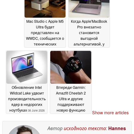
Mac Studio с Apple M5
Когда Apple'MacBook
Ultra будет
Pro внезапно
представлен на
становится
WWDC, сообщается о
выгодной
технических
альтернативой, у
характеристиках
таких ноутбуков, как
09
Lenovo Yoga Pro 7i 15,
June 2026
возникает проблема
08 June 2026
Обновление Intel
Впереди Garmin:
Wildcat Lake удвоит
Amazfit Cheetah 2
производительность
Ultra и другие
ядер в недорогих
поддерживают
ноутбуках
новую функцию
08 June 2026
Show more articles
iPhone
08 June 2026
Автор
исходного текста
:
Hannes