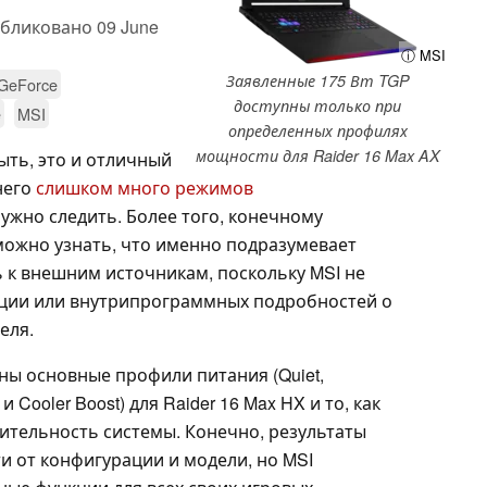
бликовано
09 June
ⓘ MSI
Заявленные 175 Вт TGP
GeForce
доступны только при
e
MSI
определенных профилях
мощности для Raider 16 Max AX
ть, это и отличный
него
слишком много режимов
ужно следить. Более того, конечному
ожно узнать, что именно подразумевает
 к внешним источникам, поскольку MSI не
ации или внутрипрограммных подробностей о
еля.
ны основные профили питания (Quiet,
и Cooler Boost) для Raider 16 Max HX и то, как
дительность системы. Конечно, результаты
и от конфигурации и модели, но MSI