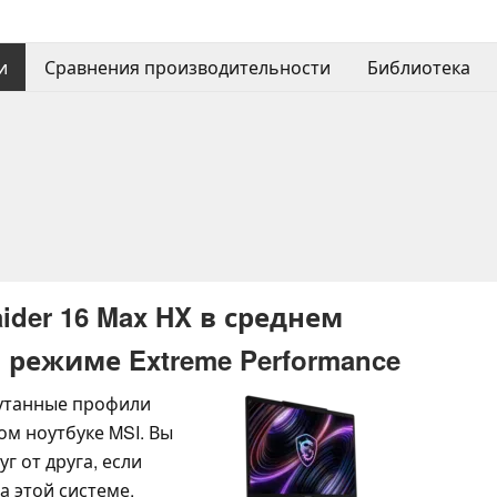
и
Сравнения производительности
Библиотека
ider 16 Max HX в среднем
в режиме Extreme Performance
путанные профили
м ноутбуке MSI. Вы
г от друга, если
а этой системе.