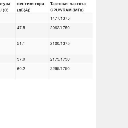
атура
вентилятора
Тактовая частота
 (C)
(дБ(А))
GPU/VRAM (МГц)
1477/1375
47.5
2062/1750
51.1
2100/1375
57.0
2175/1750
60.2
2295/1750