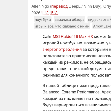
Allen Ngo (
перевод
DeepL / Ninh Duy),
Опу
2026
🇺🇸
🇪🇸
...
ноутбуки
выжимка обзора
видеокарты 
игры и всё, что связано с ними
Arrow Lak
Сайт
MSI Raider 16 Max HX
может бы
игровой ноутбук, но, возможно, у 
энергопотребления
за которыми н
пользователю практически невозм
каждый из режимов, не обращаясь
предоставляет никакой документ
режимах для конечного пользоват
В нашей таблице ниже представле
Balanced, Extreme Performance, Apex 
каждый из них влияет на произво
будут варьироваться в зависимост