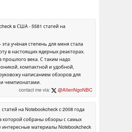
kcheck в США
- 5581 статей на
 эта учёная степень для меня стала
оту в настоящих ядерных реакторах.
 прошлого века. С таким надо
роникой, компактной и удобной,
е руковожу написанием обзоров для
и и чемпионатами.
contact me via:
@AllenNgoNBC
1 статей на Notebookcheck
c 2008 года
в которой собраны обзоры с самых
е интересные материалы Notebookcheck