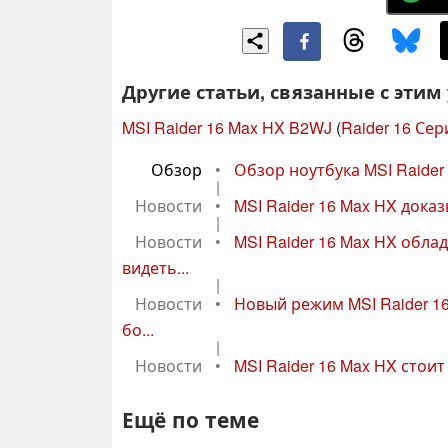
Другие статьи, связанные с этим
MSI Raider 16 Max HX B2WJ
(
Raider 16 Сер
Обзор
•
Обзор ноутбука MSI Raider 
|
Новости
•
MSI Raider 16 Max HX доказы
|
Новости
•
MSI Raider 16 Max HX обла
видеть...
|
Новости
•
Новый режим MSI Raider 1
бо...
|
Новости
•
MSI Raider 16 Max HX стоит 
Ещё по теме