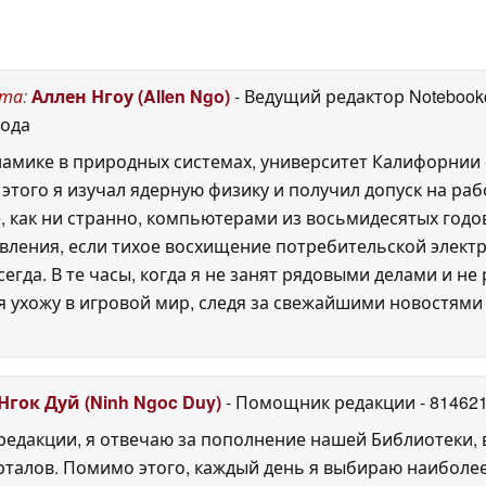
памяти 128 ГБ
04 June
2026
ста
:
Аллен Нгоу (Allen Ngo)
- Ведущий редактор Noteboo
года
амике в природных системах, университет Калифорнии -
этого я изучал ядерную физику и получил допуск на раб
 как ни странно, компьютерами из восьмидесятых годов
дивления, если тихое восхищение потребительской элект
сегда. В те часы, когда я не занят рядовыми делами и н
 я ухожу в игровой мир, следя за свежайшими новостям
Нгок Дуй (Ninh Ngoc Duy)
- Помощник редакции
- 81462
едакции, я отвечаю за пополнение нашей Библиотеки, 
рталов. Помимо этого, каждый день я выбираю наиболе