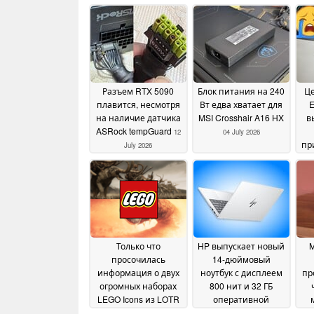
Разъем RTX 5090
Блок питания на 240
Це
плавится, несмотря
Вт едва хватает для
E
на наличие датчика
MSI Crosshair A16 HX
в
ASRock tempGuard
12
04 July 2026
пр
July 2026
в
до
иг
Только что
HP выпускает новый
M
просочилась
14-дюймовый
информация о двух
ноутбук с дисплеем
пр
огромных наборах
800 нит и 32 ГБ
LEGO Icons из LOTR
оперативной
и Dune
памяти
11 June 2026
09 June 2026