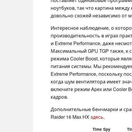
поставляет одинаковые программн
ноутбуков, так что картина межд
довольно схожей независимо от м
Интересное наблюдение, о котором
производительность в играх прак
и Extreme Performance, даже несмо
Максимальный GPU TGP также, к с
режима Cooler Boost, которые яв
питания системы. Мы рекомендуем 
Extreme Performance, поскольку 
когда шум вентилятора имеет зна
включите режим Apex или Cooler B
кадров.
Дополнительные бенчмарки и сра
Raider 16 Max HX
здесь
.
Time Spy
Ti