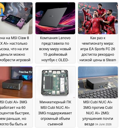
на на MSI Claw 8
Компания Lenovo
Как раз к
X AI+ настолько
представила по
чемпионату мира:
ысока, что на эти
всему миру новый
игра EA Sports FC 26
деньги можно
15-дюймовый
достигла рекордно
иобрести игровой
ноутбук с OLED-
низкой цены в Steam
ноутбук с
дисплеем яркостью
13 June 2026
идеокартой RTX
1100 нит и 96 ГБ
5060 и ещё
видеопамяти
15 June
останется
2026
статочно средств
на портативную
ровую консоль
17
SI Cubi AI+ 3MG
Миниатюрный ПК
MSI Cubi NUC AI+
June 2026
работает на 60
MSI Cubi NUC AI+
3MG против Cubi
оцентов быстрее,
3MG поддерживает
NUC AI+ 2MG:
чем раньше, но
огромный объем
улучшения почти
могло бы быть и
съемной
везде
04 June 2026
лучше
оперативной
04 June 2026