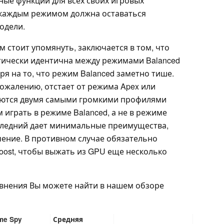
ые функции для всех своих игровых
у каждым режимом должна оставаться
одели.
 стоит упомянуть, заключается в том, что
тически идентична между режимами Balanced
тря на то, что режим Balanced заметно тише.
ожалению, отстает от режима Apex или
ляются двумя самыми громкими профилями
играть в режиме Balanced, а не в режиме
последний дает минимальные преимущества,
чение. В противном случае обязательно
oost, чтобы выжать из GPU еще несколько
внения Вы можете найти в нашем обзоре
me Spy
Средняя