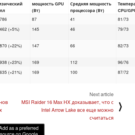
изический
мощность GPU
Средняя мощность
Темпер
алл
(Вт)
процессора (Вт)
CPU/GPU
786
87
41
81/73
462 (+5%)
145
46
79/73
870 (+22%)
147
66
82/73
938 (+23%)
169
112
96/76
635 (+21%)
169
100
87/72
Next article
нов
MSI Raider 16 Max HX доказывает, что с
⟩
х
Intel Arrow Lake все еще можно
считаться
Add as a preferred
source on Google