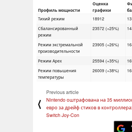
Оценка
Ф
Профиль мощности
графики
б
Тихий режим
18912
13
Сбалансированный
23572 (+25%)
14
режим
Режим экстремальной
23905 (+26%)
16
производительности
Режим Apex
25594 (+35%)
16
Режим повышения
26009 (+38%)
16
температуры
Previous article
Nintendo оштрафована на 35 миллио
⟨
евро за дрейф стиков в контроллера
Switch Joy-Con