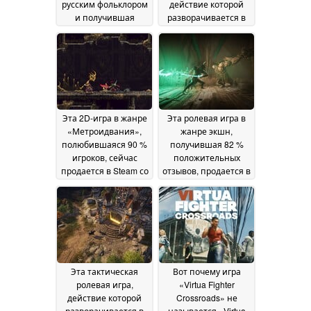
русским фольклором
действие которой
и получившая
разворачивается в
высокие оценки,
средневековом мире
продаётся в Steam со
и которая получила
скидкой 66 %
90 % положительных
19 June
отзывов, в
2026
настоящее время
продается в Steam со
скидкой 50 %
18 June
Эта 2D-игра в жанре
Эта ролевая игра в
2026
«Метроидвания»,
жанре экшн,
полюбившаяся 90 %
получившая 82 %
игроков, сейчас
положительных
продается в Steam со
отзывов, продается в
скидкой 75 %
Steam со скидкой 75
17 June
%
2026
16 June 2026
Эта тактическая
Вот почему игра
ролевая игра,
«Virtua Fighter
действие которой
Crossroads» не
разворачивается в
называется «Virtua