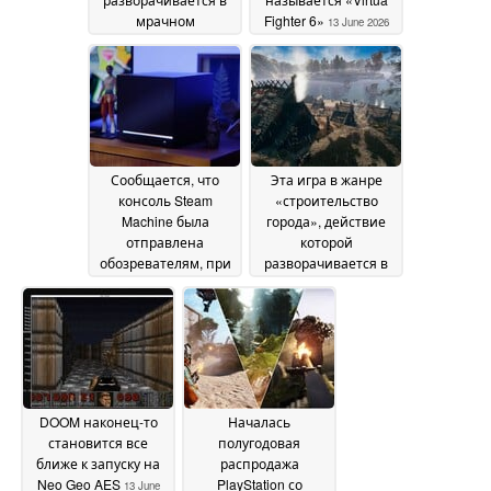
мрачном
Fighter 6»
13 June 2026
фэнтезийном мире,
продается в Steam со
скидкой 70 %
15 June
2026
Сообщается, что
Эта игра в жанре
консоль Steam
«строительство
Machine была
города», действие
отправлена
которой
обозревателям, при
разворачивается в
этом стали известны
эпоху викингов и
сроки снятия
которую любят 69 %
эмбарго и
игроков, продается в
содержимое
Steam со скидкой 70
комплекта поставки
%
13 June 2026
13 June 2026
DOOM наконец-то
Началась
становится все
полугодовая
ближе к запуску на
распродажа
Neo Geo AES
PlayStation со
13 June