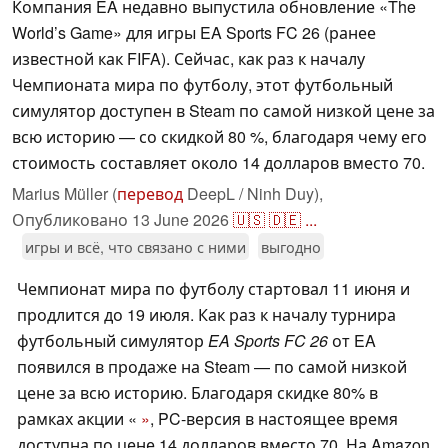
Компания EA недавно выпустила обновление «The
World’s Game» для игры EA Sports FC 26 (ранее
известной как FIFA). Сейчас, как раз к началу
Чемпионата мира по футболу, этот футбольный
симулятор доступен в Steam по самой низкой цене за
всю историю — со скидкой 80 %, благодаря чему его
стоимость составляет около 14 долларов вместо 70.
Marius Müller (
перевод
DeepL / Ninh Duy),
Опубликовано
13 June 2026
🇺🇸
🇩🇪
...
игры и всё, что связано с ними
выгодно
Чемпионат мира по футболу стартовал 11 июня и
продлится до 19 июля. Как раз к началу турнира
футбольный симулятор
EA Sports FC 26
от EA
появился в продаже на Steam — по самой низкой
цене за всю историю. Благодаря скидке 80% в
рамках акции «
»
, PC-версия в настоящее время
доступна по цене 14 долларов вместо 70. На Amazon