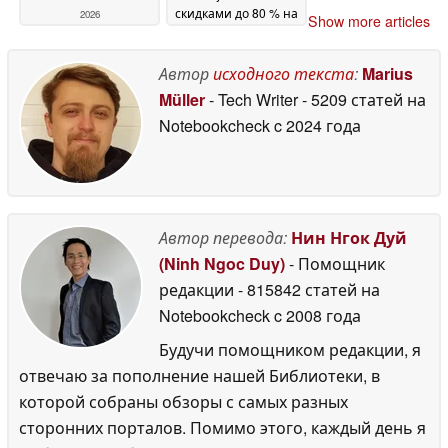
скидками до 80 % на
2026
Show more articles
отдельные игры
13
June 2026
Автор
исходного текста
:
Marius
Müller
- Tech Writer
- 5209 статей на
Notebookcheck
c 2024 года
Автор перевода:
Нин Нгок Дуй
(Ninh Ngoc Duy)
- Помощник
редакции
- 815842 статей на
Notebookcheck
c 2008 года
Будучи помощником редакции, я
отвечаю за пополнение нашей Библиотеки, в
которой собраны обзоры с самых разных
сторонних порталов. Помимо этого, каждый день я