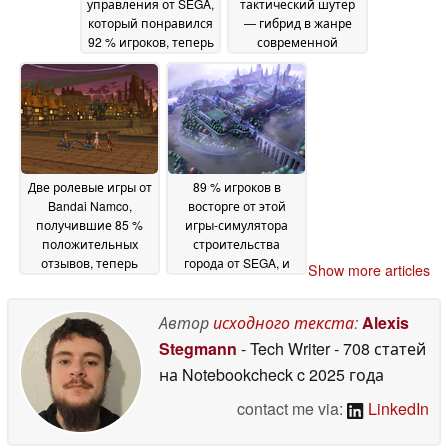
управления от SEGA,
тактический шутер
который понравился
— гибрид в жанре
92 % игроков, теперь
современной
доступен в Steam со
военной тематики
скидкой 85 %
опустился в Steam
18 June
ниже 4 долларов
2026
18
June 2026
Две ролевые игры от
89 % игроков в
Bandai Namco,
восторге от этой
получившие 85 %
игры-симулятора
положительных
строительства
отзывов, теперь
города от SEGA, и
Show more articles
продаются в Steam
сейчас на ней в
со скидкой до 80 % —
Steam действует
это их рекордно
скидка 85 %
Автор
исходного текста
:
Alexis
17 June
низкие цены
17 June
2026
Stegmann
- Tech Writer
- 708 статей
2026
на Notebookcheck
c 2025 года
contact me via:
LinkedIn