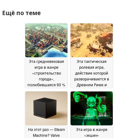
Ещё по теме
Эта средневековая
Эта тактическая
игра в жанре
ролевая игра,
«строительство
действие которой
города»,
разворачивается в
полюбившаяся 93 %
Древнем Риме и
игроков, продается в
которая получила 87
Steam со скидкой 50
% положительных
%
отзывов, продается в
22 June 2026
Steam со скидкой 80
%
20 June 2026
На этот раз — Steam
Эта игра в жанре
Machine? Valve
«экшен-