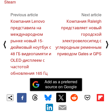
Steam
Previous article
Next article
Компания Lenovo
Компания Raleigh
представила на
представляет новый
международном
городской
рынке новый 15-
электровелосипед с
⟨
⟩
дюймовый ноутбук с
углеродным ременным
48 ГБ видеопамяти и
приводом Gates и GPS
OLED-дисплеем с
частотой
обновления 165 Гц
Add as a preferred
source on Google