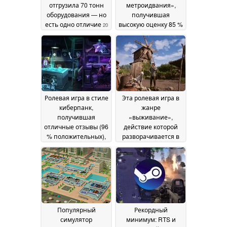
отгрузила 70 тонн
метроидвания»,
оборудования — но
получившая
есть одно отличие
высокую оценку 85 %
20
игроков, сейчас
June 2026
продается в Steam со
скидкой 70 %
18 June
2026
Ролевая игра в стиле
Эта ролевая игра в
киберпанк,
жанре
получившая
«выживание»,
отличные отзывы (96
действие которой
% положительных),
разворачивается в
подешевела в Steam
средневековом мире
до менее чем 8
и которая получила
долларов
90 % положительных
18 June 2026
отзывов, в
настоящее время
продается в Steam со
скидкой 50 %
18 June
Популярный
Рекордный
2026
симулятор
минимум: RTS и