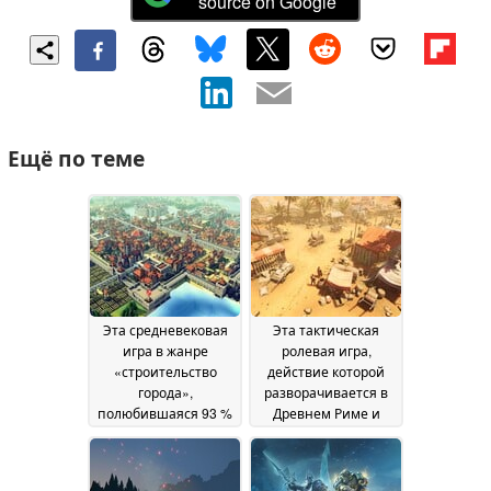
source on Google
Ещё по теме
Эта средневековая
Эта тактическая
игра в жанре
ролевая игра,
«строительство
действие которой
города»,
разворачивается в
полюбившаяся 93 %
Древнем Риме и
игроков, продается в
которая получила 87
Steam со скидкой 50
% положительных
%
отзывов, продается в
22 June 2026