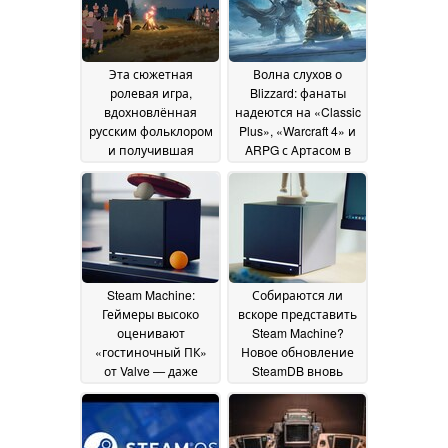
Steam со скидкой 80
%
20 June 2026
Эта сюжетная
Волна слухов о
ролевая игра,
Blizzard: фанаты
вдохновлённая
надеются на «Classic
русским фольклором
Plus», «Warcraft 4» и
и получившая
ARPG с Артасом в
высокие оценки,
главной роли
18 June
продаётся в Steam со
2026
скидкой 66 %
19 June
2026
Steam Machine:
Собираются ли
Геймеры высоко
вскоре представить
оценивают
Steam Machine?
«гостиночный ПК»
Новое обновление
от Valve — даже
SteamDB вновь
несмотря на то, что
разжигает
не хотят его
спекуляции
18 June
покупать
18 June 2026
2026