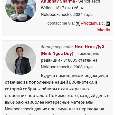
Anubhav Sharma
- Senior Tech
Writer
- 1817 статей на
Notebookcheck
c 2024 года
contact me via:
@lottamuzic
,
LinkedIn
Автор перевода:
Нин Нгок Дуй
(Ninh Ngoc Duy)
- Помощник
редакции
- 818035 статей на
Notebookcheck
c 2008 года
Будучи помощником редакции, я
отвечаю за пополнение нашей Библиотеки, в
которой собраны обзоры с самых разных
сторонних порталов. Помимо этого, каждый день я
выбираю наиболее интересные материалы
Notebookcheck для их последующего перевода на