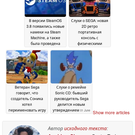
В версии SteamOS
Слухи о SEGA: новая
3.8 появились новые
2D ретро
намеки на Steam
портативная
Machine, а также
консоль с
была проведена
физическими
подготовка
картриджами
08 June
операционной
2026
системы Valve к
поддержке большего
числа портативных
устройств
18 June 2026
Ветеран Sega
Слухи о ремейке
говорит, что
Sonic CD: бывший
создатель Соника
руководитель Sega
хотел
делится новым
переименовать игру
утверждением
01 June
Show more articles
Billy Hatcher and the
2026
Giant Egg в "Giant
Cock"
Автор
исходного текста
:
05 June 2026