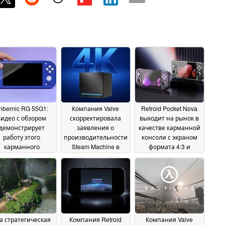
nbernic RG 55G1:
Компания Valve
Retroid Pocket Nova
видео с обзором
скорректировала
выходит на рынок в
демонстрирует
заявления о
качестве карманной
работу этого
производительности
консоли с экраном
карманного
Steam Machine в
формата 4:3 и
тройства
разрешении 4K,
поддержкой
27 June 2026
поскольку в обзорах
технологии « Android
подвергается
» по стартовой цене
сомнению цена
229 долларов
26
26 June
June 2026
2026
а стратегическая
Компания Retroid
Компания Valve