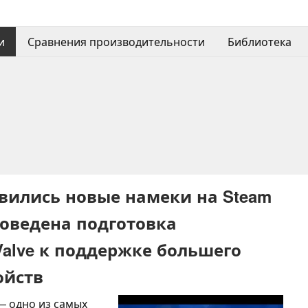
и
Сравнения производительности
Библиотека
явились новые намеки на Steam
роведена подготовка
alve к поддержке большего
ойств
— одно из самых