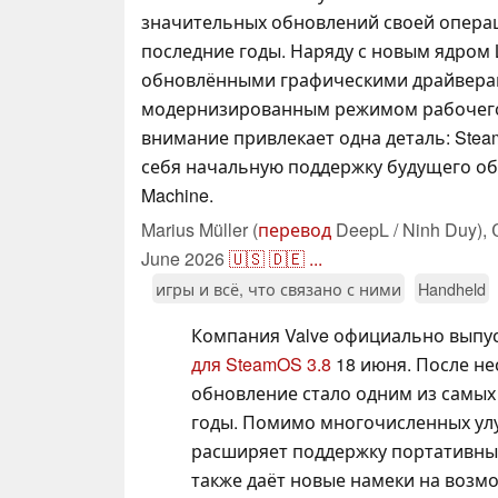
значительных обновлений своей опера
последние годы. Наряду с новым ядром L
обновлёнными графическими драйвера
модернизированным режимом рабочего
внимание привлекает одна деталь: Stea
себя начальную поддержку будущего о
Machine.
Marius Müller (
перевод
DeepL / Ninh Duy),
June 2026
🇺🇸
🇩🇪
...
игры и всё, что связано с ними
Handheld
Компания Valve официально выпу
для SteamOS 3.8
18 июня. После не
обновление стало одним из самых
годы. Помимо многочисленных улу
расширяет поддержку портативных
также даёт новые намеки на возм