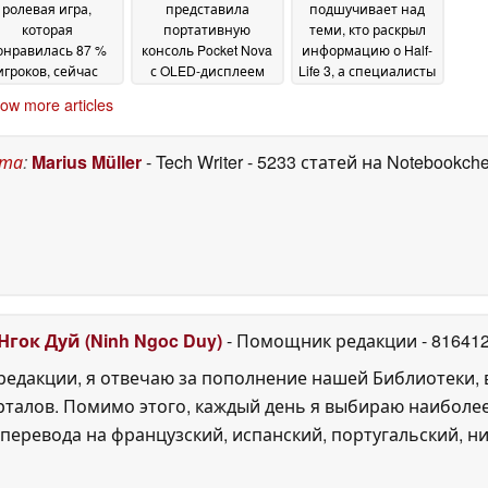
ролевая игра,
представила
подшучивает над
которая
портативную
теми, кто раскрыл
онравилась 87 %
консоль Pocket Nova
информацию о Half-
игроков, сейчас
с OLED-дисплеем
Life 3, а специалисты
дается в Steam со
соотношением
по анализу данных
ow more articles
идкой 75 %
сторон 4:3
Steam ожидают
22 June
22 June 2026
анонса игры
2026
21 June
2026
ста
:
Marius Müller
- Tech Writer
- 5233 статей на Notebookch
Нгок Дуй (Ninh Ngoc Duy)
- Помощник редакции
- 81641
едакции, я отвечаю за пополнение нашей Библиотеки, 
рталов. Помимо этого, каждый день я выбираю наиболе
перевода на французский, испанский, португальский, ни