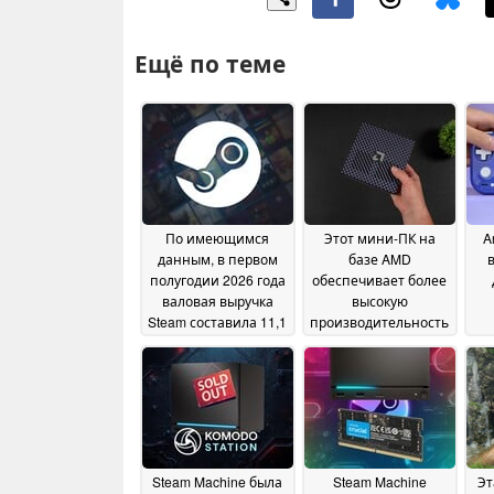
Ещё по теме
По имеющимся
Этот мини-ПК на
A
данным, в первом
базе AMD
полугодии 2026 года
обеспечивает более
валовая выручка
высокую
Steam составила 11,1
производительность
млрд долларов, что
в играх под
ус
стало рекордным
управлением
показателем за всю
SteamOS, чем Steam
историю
Machine, однако есть
существования
один нюанс
09 July
платформы за
2026
полугодие
10 July 2026
Steam Machine была
Steam Machine
Эт