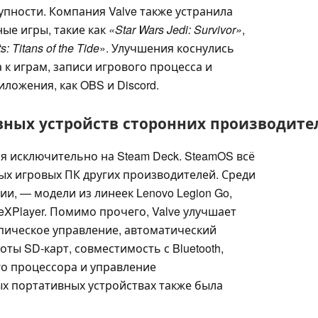
упности. Компания Valve также устранила
ые игры, такие как
«Star Wars Jedi: Survivor»
,
 Titans of the Tide
». Улучшения коснулись
 к играм, записи игрового процесса и
ложения, как OBS и Discord.
вных устройств сторонних производите
я исключительно на Steam Deck. SteamOS всё
ых игровых ПК других производителей. Среди
ии, — модели из линеек Lenovo Legion Go,
eXPlayer. Помимо прочего, Valve улучшает
пическое управление, автоматический
ты SD-карт, совместимость с Bluetooth,
о процессора и управление
х портативных устройствах также была