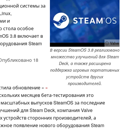
ционной системы за
inux,
ми и
 стола особое
mOS 3.8 включает в
борудования Steam
ⓘ Valve
В версии SteamOS 3.8 реализовано
множество улучшений для Steam
Опубликовано
18
Deck, а также расширена
поддержка игровых портативных
устройств других
производителей.
стила обновление «
»
скольких месяцев бета-тестирования это
 масштабных выпусков SteamOS за последние
чшений для Steam Deck, компания Valve
 устройств сторонних производителей, а
ожное появление нового оборудования Steam