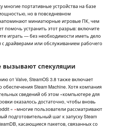
у многие портативные устройства на базе
мощностью, но в повседневном
напоминают миниатюрные игровые ПК, чем
т помочь устранить этот разрыв: включите
ните играть — без необходимости иметь дело
и с драйверами или обслуживанием рабочего
ne вызывают спекуляции
ю от Valve, SteamOS 3.8 также включает
 обеспечения Steam Machine. Хотя компания
тельных сведений об этом «компьютере для
ровки оказалось достаточно, чтобы вновь
ddit «
»
многие пользователи рассматривают
ный подготовительный шаг к запуску Steam
teamDB, касающиеся пакетов, связанных со