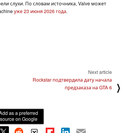
ели слухи. По словам источника, Valve может
achine
уже 23 июня 2026 года
.
Next article
Rockstar подтвердила дату начала
⟩
предзаказа на GTA 6
Add as a preferred
source on Google