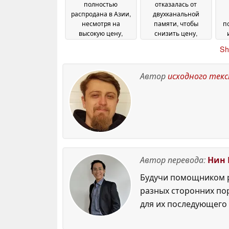
полностью
отказалась от
распродана в Азии,
двухканальной
несмотря на
памяти, чтобы
п
высокую цену,
снизить цену,
поскольку в
однако технические
про
Sh
магазине Valve не
характеристики
ск
принимаются
ограничивают
предварительные
производительность
Автор
исходного тек
заказы
24 June 2026
23 June 2026
Автор перевода:
Нин 
Будучи помощником р
разных сторонних по
для их последующего 