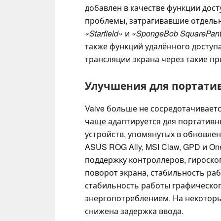
добавлен в качестве функции дост
проблемы, затрагивавшие отдельн
«Starfield»
и
«SpongeBob SquarePants:
также функций удалённого доступа
трансляции экрана через такие при
Улучшения для портати
Valve больше не сосредотачиваетс
чаще адаптируется для портативн
устройств, упомянутых в обновлен
ASUS ROG Ally, MSI Claw, GPD и On
поддержку контроллеров, гироско
поворот экрана, стабильность рабо
стабильность работы графическог
энергопотреблением. На некоторы
снижена задержка ввода.