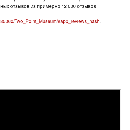
ьных отзывов из примерно 12 000 отзывов
/2185060/Two_Point_Museum/#app_reviews_hash
.