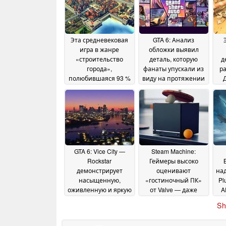
Эта средневековая
GTA 6: Анализ
игра в жанре
обложки выявил
«строительство
деталь, которую
д
города»,
фанаты упускали из
ра
полюбившаяся 93 %
виду на протяжении
игроков, продается в
многих лет
ко
20 June 2026
Steam со скидкой 50
%
%
отз
22 June 2026
St
GTA 6: Vice City —
Steam Machine:
Rockstar
Геймеры высоко
демонстрирует
оценивают
над
насыщенную,
«гостиночный ПК»
Pl
оживленную и яркую
от Valve — даже
A
ночь в «самом
несмотря на то, что
гл
Sh
солнечном месте
не хотят его
Америки»
покупать
19 June 2026
18 June 2026