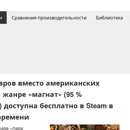
и
Сравнения производительности
Библиотека
авров вместо американских
в жанре «магнат» (95 %
доступна бесплатно в Steam в
времени
нре «парк