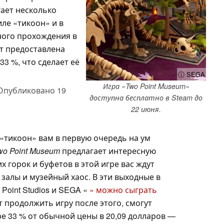
гает несколько
ле «тикоон» и в
ного прохождения в
ет предоставлена
3 %, что сделает её
ⓘ SEGA
Игра «Two Point Museum»
Опубликовано
19
доступна бесплатно в Steam до
22 июня.
«тикоон» вам в первую очередь на ум
wo Point Museum
предлагает интересную
 горок и буфетов в этой игре вас ждут
залы и музейный хаос. В эти выходные в
Point Studios и SEGA «
» можно сыграть
ет продолжить игру после этого, смогут
е 33 % от обычной цены в 20,09 долларов —