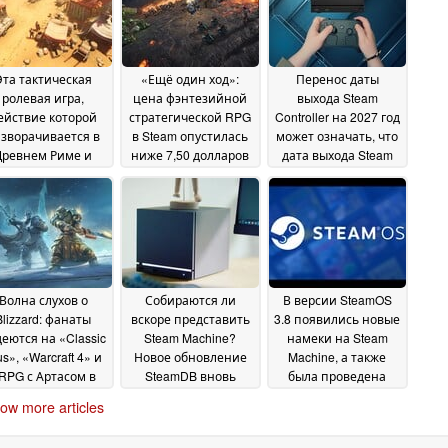
Эта тактическая
«Ещё один ход»:
Перенос даты
ролевая игра,
цена фэнтезийной
выхода Steam
ействие которой
стратегической RPG
Controller на 2027 год
зворачивается в
в Steam опустилась
может означать, что
Древнем Риме и
ниже 7,50 долларов
дата выхода Steam
торая получила 87
Machine не
20 June 2026
 положительных
оправдает
ывов, продается в
ожиданий
19 June 2026
eam со скидкой 80
%
20 June 2026
Волна слухов о
Собираются ли
В версии SteamOS
Blizzard: фанаты
вскоре представить
3.8 появились новые
еются на «Classic
Steam Machine?
намеки на Steam
us», «Warcraft 4» и
Новое обновление
Machine, а также
RPG с Артасом в
SteamDB вновь
была проведена
авной роли
разжигает
подготовка
18 June
ow more articles
спекуляции
операционной
2026
18 June
системы Valve к
2026