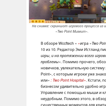
ⓘ 
На снимке: скриншот игрового процесса из 
«Two Point Museum».
В обзоре Wccftech «
»
игра
«Two Poi
10 из 10. Редактор Эми Истланд п
игры, и на протяжении всего игрово
проблемы».
Помимо прочего, обозр
новичков, увлекательную систему
Point», с которым игроки уже знак
или
«
: Two Point Hospital»
. Кстати, 
бизнесом удивительно удобно игр
Управление с помощью мыши и кла
неудобным. Помимо этого, в обзор
существенных моментов для крити