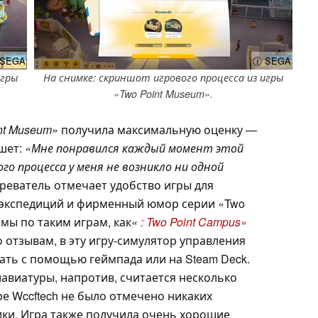
SEGA
ⓘ SEGA
игры
На снимке: скриншот игрового процесса из игры
«Two Point Museum».
nt Museum»
получила максимальную оценку —
ишет:
«Мне понравился каждый момент этой
го процесса у меня не возникло ни одной
еватель отмечает удобство игры для
 экспедиций и фирменный юмор серии «Two
омы по таким играм, как
«
: Two Point Campus»
по отзывам, в эту игру-симулятор управления
ать с помощью геймпада или на Steam Deck.
виатуры, напротив, считается несколько
е Wccftech не было отмечено никаких
ки. Игра также получила очень хорошие