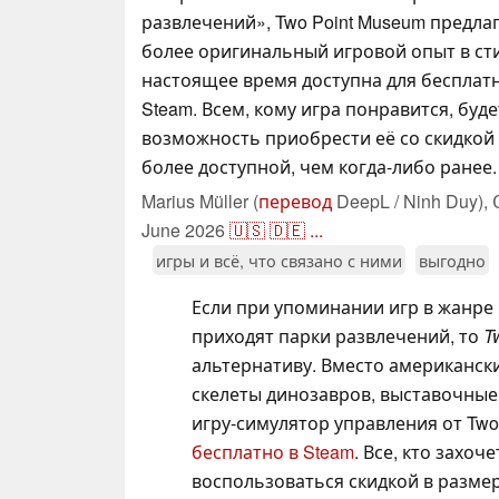
развлечений», Two Point Museum предла
более оригинальный игровой опыт в сти
настоящее время доступна для бесплат
Steam. Всем, кому игра понравится, буд
возможность приобрести её со скидкой 3
более доступной, чем когда-либо ранее.
Marius Müller (
перевод
DeepL / Ninh Duy),
June 2026
🇺🇸
🇩🇪
...
игры и всё, что связано с ними
выгодно
Если при упоминании игр в жанре 
приходят парки развлечений, то
T
альтернативу. Вместо американских
скелеты динозавров, выставочные 
игру-симулятор управления от Two 
бесплатно в Steam
. Все, кто захоч
воспользоваться скидкой в размер