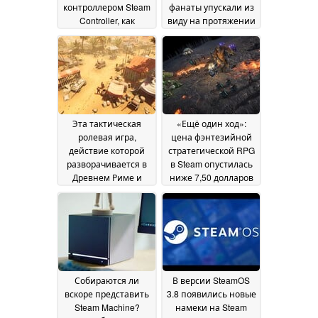
контроллером Steam
фанаты упускали из
Controller, как
виду на протяжении
радиоуправляемой
многих лет
20 June 2026
машиной
20 June 2026
Эта тактическая
«Ещё один ход»:
ролевая игра,
цена фэнтезийной
действие которой
стратегической RPG
разворачивается в
в Steam опустилась
Древнем Риме и
ниже 7,50 долларов
которая получила 87
20 June 2026
% положительных
отзывов, продается в
Steam со скидкой 80
%
20 June 2026
Собираются ли
В версии SteamOS
вскоре представить
3.8 появились новые
Steam Machine?
намеки на Steam