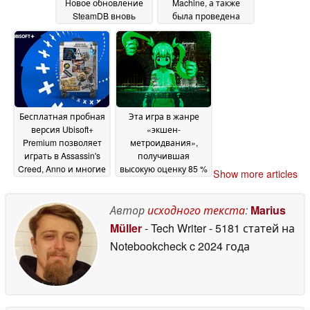
Новое обновление
Machine, а также
SteamDB вновь
была проведена
разжигает
подготовка
спекуляции
операционной
18 June
системы Valve к
2026
поддержке большего
числа портативных
устройств
18 June 2026
Бесплатная пробная
Эта игра в жанре
версия Ubisoft+
«экшен-
Premium позволяет
метроидвания»,
играть в Assassin's
получившая
Creed, Anno и многие
высокую оценку 85 %
Show more articles
другие игры
игроков, сейчас
18 June
продается в Steam со
2026
скидкой 70 %
Автор
исходного текста
:
Marius
18 June
2026
Müller
- Tech Writer
- 5181 статей на
Notebookcheck
c 2024 года