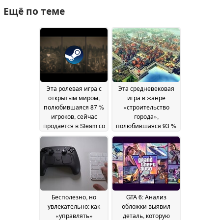
Ещё по теме
Эта ролевая игра с
Эта средневековая
открытым миром,
игра в жанре
полюбившаяся 87 %
«строительство
игроков, сейчас
города»,
продается в Steam со
полюбившаяся 93 %
скидкой 86 %
игроков, продается в
23 June
Steam со скидкой 50
2026
%
22 June 2026
Бесполезно, но
GTA 6: Анализ
увлекательно: как
обложки выявил
«управлять»
деталь, которую