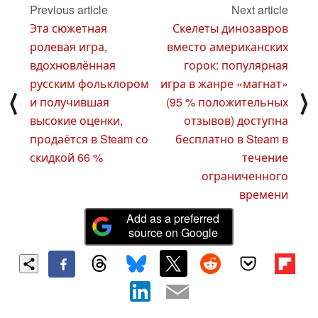
Previous article
Next article
Эта сюжетная
Скелеты динозавров
ролевая игра,
вместо американских
вдохновлённая
горок: популярная
русским фольклором
игра в жанре «магнат»
⟨
⟩
и получившая
(95 % положительных
высокие оценки,
отзывов) доступна
продаётся в Steam со
бесплатно в Steam в
скидкой 66 %
течение
ограниченного
времени
Add as a preferred
source on Google