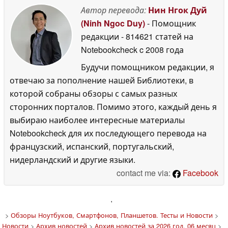
Автор перевода:
Нин Нгок Дуй
(Ninh Ngoc Duy)
- Помощник
редакции
- 814621 статей на
Notebookcheck
c 2008 года
Будучи помощником редакции, я
отвечаю за пополнение нашей Библиотеки, в
которой собраны обзоры с самых разных
сторонних порталов. Помимо этого, каждый день я
выбираю наиболее интересные материалы
Notebookcheck для их последующего перевода на
французский, испанский, португальский,
нидерландский и другие языки.
contact me via:
Facebook
'
>
Обзоры Ноутбуков, Смартфонов, Планшетов. Тесты и Новости
>
Новости
>
Архив новостей
>
Архив новостей за 2026 год, 06 месяц
>