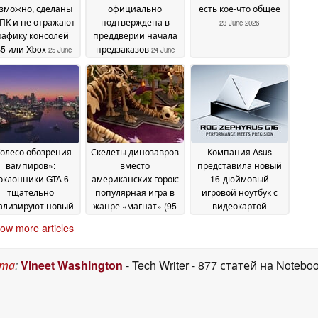
зможно, сделаны
официально
есть кое-что общее
 ПК и не отражают
подтверждена в
23 June 2026
рафику консолей
преддверии начала
5 или Xbox
предзаказов
25 June
24 June
2026
2026
олесо обозрения
Скелеты динозавров
Компания Asus
вампиров»:
вместо
представила новый
оклонники GTA 6
американских горок:
16-дюймовый
тщательно
популярная игра в
игровой ноутбук с
ализируют новый
жанре «магнат» (95
видеокартой
ролик, обращая
% положительных
мощностью 160 Вт и
ow more articles
нимание на одну
отзывов) доступна
64 ГБ оперативной
ранную деталь
бесплатно в Steam в
памяти
20
19 June 2026
течение
June 2026
ста
:
Vineet Washington
- Tech Writer
- 877 статей на Notebo
ограниченного
времени
19 June 2026