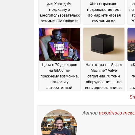
для Xbox даёт
Xbox выражают
во
подсказку о
недовольство тем,
на
многопользовательском
что маркетинговая
г
режиме GTA Online
кампания по
PS
26
предзаказам
June 2026
напоминает
эксклюзивную
кампанию для PS5
26
June 2026
Цена в 70 долларов
На этот раз — Steam
«К
на GTA 6 по-
Machine? Valve
прежнему возможна,
отгрузила 70 тонн
п
поскольку
оборудования — но
авторитетный
есть одно отличие
ан
20
инсайдер опроверг
June 2026
Sh
информацию о
в
предзаказе за 80
ст
долларов
22 June 2026
Автор
исходного тек