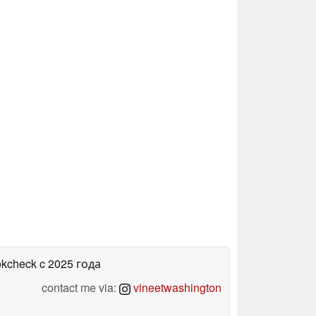
okcheck
c 2025 года
contact me via:
vineetwashington