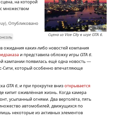
сцена, на которой
 с множеством
uy),
Опубликовано
ⓘ Rockstar
Сцена из Vice City в игре GTA 6.
онсоль
ев ожидания каких-либо новостей компания
редзаказа
и представила обложку игры
GTA 6
.
ой кампании появилась ещё одна новость —
с-Сити, который особенно впечатляюще
жка
GTA 6
, и при прокрутке вниз
открывается
где кипит оживлённая жизнь. Когда камера
зонт, усыпанный огнями. Два вертолёта, пять
 множество автомобилей, движущихся по
 лишь некоторые из активных элементов