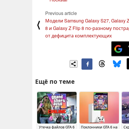
Previous article
Модели Samsung Galaxy S27, Galaxy Z
⟨
8 и Galaxy Z Flip 8 по-разному постр
от дефицита комплектующих
Ещё по теме
Утечка файлов GTA 6
Поклонники GTA 6 на
Ск