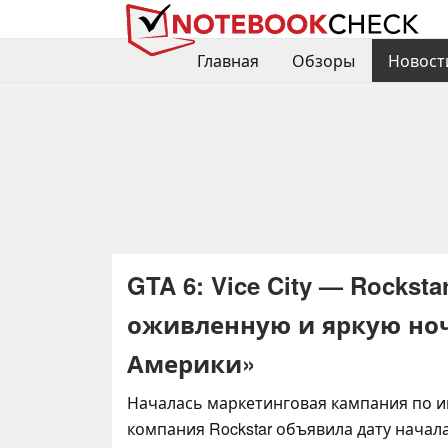
Главная
Обзоры
Новост
GTA 6: Vice City — Rocks
оживленную и яркую ноч
Америки»
Началась маркетинговая кампания по иг
компания Rockstar объявила дату начала