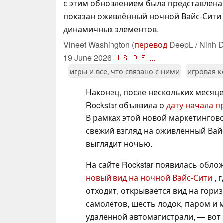
с этим обновлением была представлена 
показан оживлённый ночной Вайс-Сити
динамичных элементов.
Vineet Washington (
перевод
DeepL / Ninh D
19 June 2026
🇺🇸
🇩🇪
...
игры и всё, что связано с ними
игровая к
Наконец, после нескольких месяц
Rockstar объявила о
дату начала п
В рамках этой новой маркетингов
свежий взгляд на оживлённый Вай
выглядит ночью.
На сайте Rockstar появилась обло
новый вид на ночной Вайс-Сити
, 
отходит, открывается вид на гори
самолётов, шесть лодок, паром и
удалённой автомагистрали, — вот