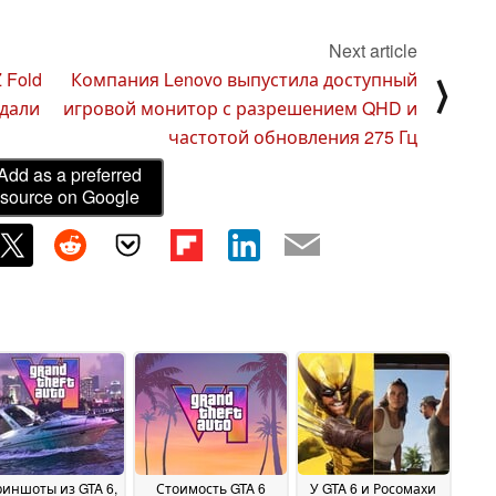
Next article
 Fold
Компания Lenovo выпустила доступный
⟩
адали
игровой монитор с разрешением QHD и
частотой обновления 275 Гц
Add as a preferred
source on Google
риншоты из GTA 6,
Стоимость GTA 6
У GTA 6 и Росомахи