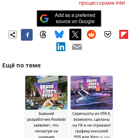
процессорами Intel
Add as a preferred
source on Google
Ещё по теме
Бывший
Скриншоты из GTA 6,
разработчик Rockstar
возможно, сделаны
заявляет, что,
на ПК и не отражают
несмотря на
графику консолей
наличие
PS5 или Xbox
25 June