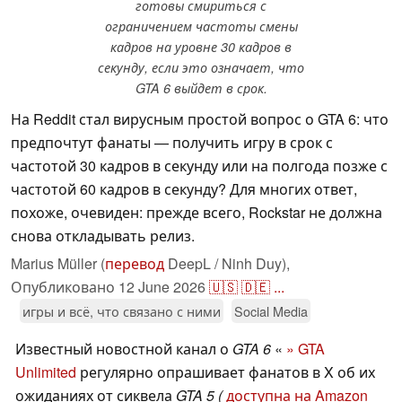
готовы смириться с
ограничением частоты смены
кадров на уровне 30 кадров в
секунду, если это означает, что
GTA 6 выйдет в срок.
На Reddit стал вирусным простой вопрос о GTA 6: что
предпочтут фанаты — получить игру в срок с
частотой 30 кадров в секунду или на полгода позже с
частотой 60 кадров в секунду? Для многих ответ,
похоже, очевиден: прежде всего, Rockstar не должна
снова откладывать релиз.
Marius Müller (
перевод
DeepL / Ninh Duy),
Опубликовано
12 June 2026
🇺🇸
🇩🇪
...
игры и всё, что связано с ними
Social Media
Известный новостной канал о
GTA 6
«
» GTA
Unlimited
регулярно опрашивает фанатов в X об их
ожиданиях от сиквела
GTA 5 (
доступна на Amazon