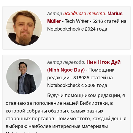
урагана
Blade Zero»
14 June 2026
14 June 2026
Автор
исходного текста
:
Marius
Müller
- Tech Writer
- 5246 статей на
Notebookcheck
c 2024 года
Автор перевода:
Нин Нгок Дуй
(Ninh Ngoc Duy)
- Помощник
редакции
- 818035 статей на
Notebookcheck
c 2008 года
Будучи помощником редакции, я
отвечаю за пополнение нашей Библиотеки, в
которой собраны обзоры с самых разных
сторонних порталов. Помимо этого, каждый день я
выбираю наиболее интересные материалы