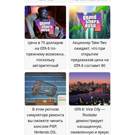
предзаказов, дата
2026
выхода GTA 6 может
быть перенесена на
более чем 6 месяцев
06 August 2026
Цена в 70 долларов
Акционер Take-Two
на GTA 6 по-
ожидает, что при
прежнему возможна,
открытии
поскольку
предзаказов цена на
авторитетный
GTA 6 составит 80
инсайдер опроверг
долларов, а также
информацию о
будет представлен
предзаказе за 80
трейлер № 3
20 June
долларов
22 June 2026
2026
В этом уютном
GTA 6: Vice City —
симуляторе ремонта
Rockstar
вы сможете чинить
демонстрирует
консоли PSP,
насыщенную,
Nintendo DS,
оживленную и яркую