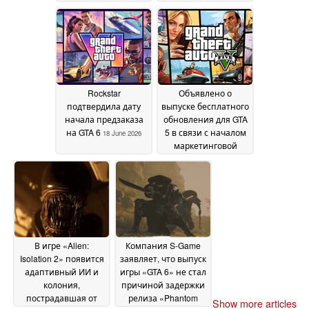
раскладные
ночь в «самом
мобильные
солнечном месте
телефоны и ретро-
Америки»
19 June 2026
технику в Акихабаре
2000-х годов
20 June
2026
Rockstar
Объявлено о
подтвердила дату
выпуске бесплатного
начала предзаказа
обновления для GTA
на GTA 6
5 в связи с началом
18 June 2026
маркетинговой
кампании GTA 6
18
June 2026
В игре «Alien:
Компания S-Game
Isolation 2» появится
заявляет, что выпуск
адаптивный ИИ и
игры «GTA 6» не стал
колония,
причиной задержки
пострадавшая от
релиза «Phantom
Show more articles