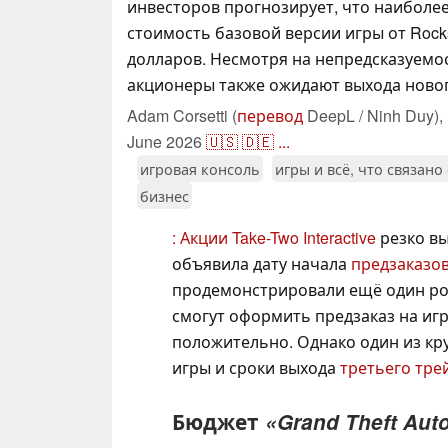
инвесторов прогнозирует, что наиболе
стоимость базовой версии игры от Rocks
долларов. Несмотря на непредсказуемос
акционеры также ожидают выхода новог
Adam Corsetti (
перевод
DeepL / Ninh Duy),
June 2026
🇺🇸
🇩🇪
...
игровая консоль
игры и всё, что связано
бизнес
: Акции Take-Two Interactive
резко вы
объявила дату начала
предзаказо
продемонстрировали ещё один рос
смогут оформить предзаказ на игр
положительно. Однако один из кр
игры и сроки выхода
третьего тре
Бюджет
«Grand Theft Aut