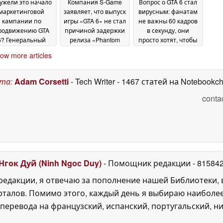
ужели это начало
Компания S-Game
Вопрос о GTA 6 стал
маркетинговой
заявляет, что выпуск
вирусным: фанатам
кампании по
игры «GTA 6» не стал
не важны 60 кадров
родвижению GTA
причиной задержки
в секунду, они
6? Генеральный
релиза «Phantom
просто хотят, чтобы
иректор Take-Two
Blade Zero»
игра вышла
14 June 2026
12 June
ow more articles
ал интервью на
2026
улице
16 June 2026
ста
:
Adam Corsetti
- Tech Writer
- 1467 статей на Notebookc
conta
Нгок Дуй (Ninh Ngoc Duy)
- Помощник редакции
- 81584
едакции, я отвечаю за пополнение нашей Библиотеки, 
рталов. Помимо этого, каждый день я выбираю наиболе
перевода на французский, испанский, португальский, ни