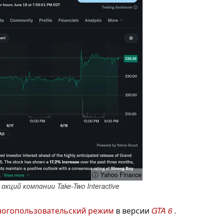
ⓘ Yahoo Finance
ций компании Take-Two Interactive
огопользовательский режим
в версии
GTA 6
.