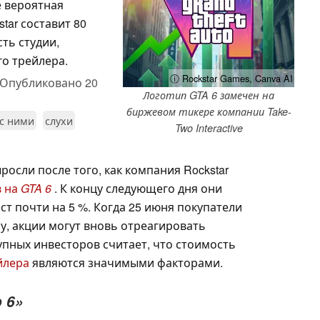
е вероятная
tar составит 80
ть студии,
о трейлера.
ⓘ Rockstar Games, Canva AI
Опубликовано
20
Логотип GTA 6 замечен на
биржевом тикере компании Take-
 с ними
слухи
Two Interactive
росли после того, как компания Rockstar
в на
GTA 6
. К концу следующего дня они
т почти на 5 %. Когда 25 июня покупатели
у, акции могут вновь отреагировать
упных инвесторов считает, что стоимость
йлера
являются значимыми факторами.
o 6»