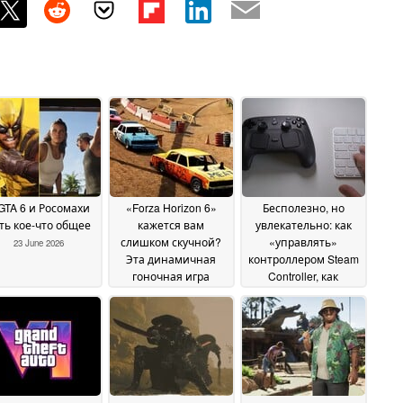
GTA 6 и Росомахи
«Forza Horizon 6»
Бесполезно, но
ть кое-что общее
кажется вам
увлекательно: как
слишком скучной?
«управлять»
23 June 2026
Эта динамичная
контроллером Steam
гоночная игра
Controller, как
впервые доступна в
радиоуправляемой
Steam по цене всего
машиной
20 June 2026
3 доллара вместо 30
долларов
22 June 2026