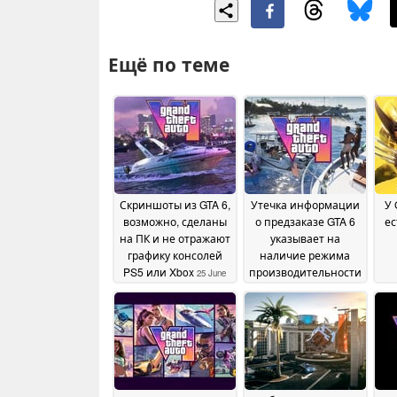
Ещё по теме
Скриншоты из GTA 6,
Утечка информации
У 
возможно, сделаны
о предзаказе GTA 6
ес
на ПК и не отражают
указывает на
графику консолей
наличие режима
PS5 или Xbox
производительности
25 June
с частотой 60 кадров
2026
в секунду на
консолях PS5 и Xbox
24 June 2026