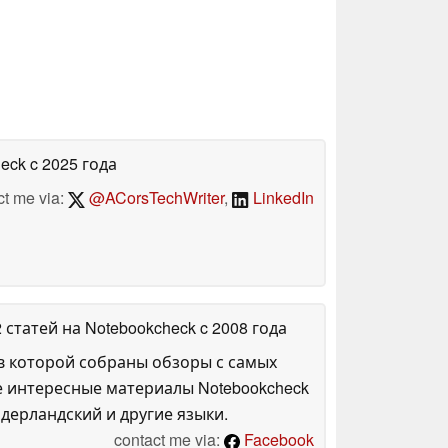
heck
c 2025 года
ct me via:
@ACorsTechWriter
,
LinkedIn
2 статей на Notebookcheck
c 2008 года
в которой собраны обзоры с самых
е интересные материалы Notebookcheck
дерландский и другие языки.
contact me via:
Facebook