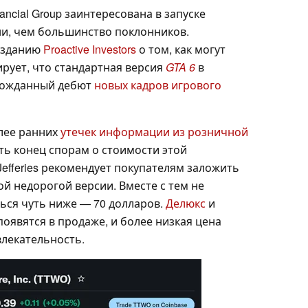
nancial Group заинтересована в запуске
ни, чем большинство поклонников.
 изданию
Proactive Investors
о том, как могут
рует, что стандартная версия
GTA 6
в
лгожданный дебют
новых кадров игрового
олее ранних
утечек информации из розничной
ть конец спорам о стоимости этой
efferies рекомендует покупателям заложить
й недорогой версии. Вместе с тем не
ься чуть ниже — 70 долларов.
Делюкс
и
появятся в продаже, и более низкая цена
влекательность.