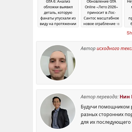
GTA 6: Анализ
Обновление GTA
Не
обложки выявил
Online «Лето 2026»
деталь, которую
приносит в Лос-
фанаты упускали из
Сантос масштабное
п
виду на протяжении
новое ограбление
18
многих лет
д
20 June 2026
June 2026
Sh
д
Автор
исходного тек
Автор перевода:
Нин 
Будучи помощником р
разных сторонних по
для их последующего 