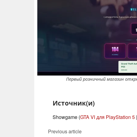
Первый розничный магазин откры
Источник(и)
Showgame (
GTA VI для PlayStation 5
Previous article