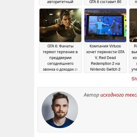
авторитетный
GTA 6 составит 80
п
инсайдер опроверг
долларов, а также
в
информацию о
будет представлен
в
предзаказе за 80
трейлер № 3
да
20 June
долларов
22 June 2026
2026
GTA 6: Фанаты
Компания Virtuos
R
теряют терпение в
хочет перенести GTA
вы
преддверии
V, Red Dead
ко
сегодняшнего
Redemption 2 на
звонка о доходах
Nintendo Switch 2
ут
21
после успеха L.A.
п
May 2026
Sh
Noire
20 May 2026
Автор
исходного тек