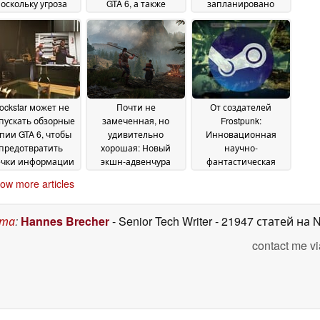
оскольку угроза
GTA 6, а также
запланировано
редоносного ПО
коллекционное
появление State of
озрастает перед
издание, по слухам
Play, судя по новой
той релиза
утечке
27 May
23 May 2026
22 May 2026
2026
ockstar может не
Почти не
От создателей
пускать обзорные
замеченная, но
Frostpunk:
пии GTA 6, чтобы
удивительно
Инновационная
предотвратить
хорошая: Новый
научно-
ечки информации
экшн-адвенчура
фантастическая
еред запуском
позволяет игрокам
стратегическая игра
19
ow more articles
самим ковать свои
подешевела до $0.99
May 2026
мечи
в Steam
18 May 2026
18 May 2026
ста
:
Hannes Brecher
- Senior Tech Writer
- 21947 статей на 
contact me vi