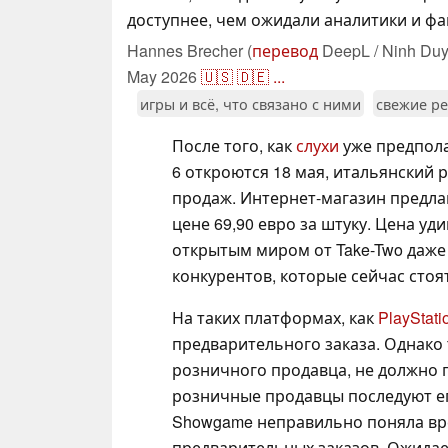
доступнее, чем ожидали аналитики и фа
Hannes Brecher (
перевод
DeepL / Ninh Duy
May 2026
🇺🇸
🇩🇪
...
игры и всё, что связано с ними
свежие р
После того, как
слухи
уже предпола
6 откроются 18 мая, итальянский 
продаж. Интернет-магазин предла
цене 69,90 евро за штуку. Цена уди
открытым миром от Take-Two даже
конкурентов, которые сейчас стоят
На таких платформах, как
PlayStati
предварительного заказа. Однако 
розничного продавца, не должно 
розничные продавцы последуют его
Showgame неправильно поняла вре
предварительных заказов. Ожидае