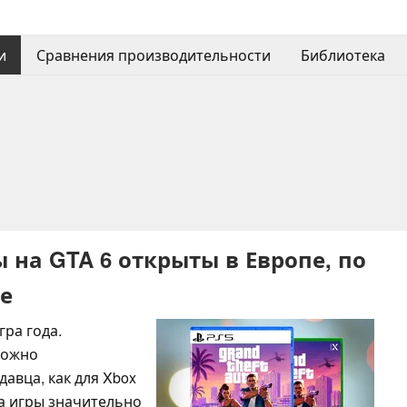
и
Сравнения производительности
Библиотека
на GTA 6 открыты в Европе, по
е
гра года.
можно
авца, как для Xbox
ена игры значительно