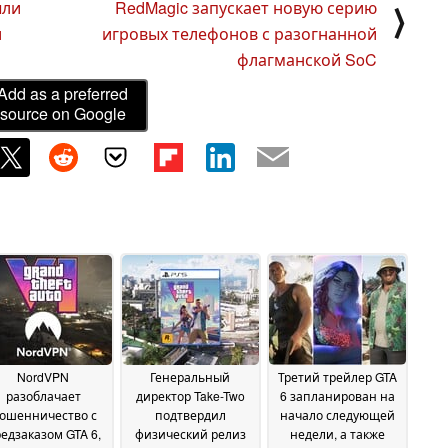
ыли
RedMagic запускает новую серию
⟩
и
игровых телефонов с разогнанной
флагманской SoC
Add as a preferred
source on Google
NordVPN
Генеральный
Третий трейлер GTA
разоблачает
директор Take-Two
6 запланирован на
ошенничество с
подтвердил
начало следующей
едзаказом GTA 6,
физический релиз
недели, а также