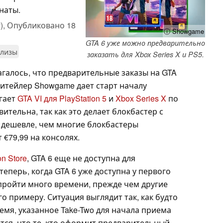
наты.
),
Опубликовано
18
ⓘ Showgame
GTA 6 уже можно предварительно
елизы
заказать для Xbox Series X и PS5.
галось, что предварительные заказы на GTA
ритейлер Showgame дает старт началу
гает
GTA VI для PlayStation 5
и
Xbox Series X
по
вительна, так как это делает блокбастер с
 дешевле, чем многие блокбастеры
 €79,99 на консолях.
on Store
, GTA 6 еще не доступна для
теперь, когда GTA 6 уже доступна у первого
пройти много времени, прежде чем другие
 примеру. Ситуация выглядит так, как будто
мя, указанное Take-Two для начала приема
тся, что те, кто оформит предварительный