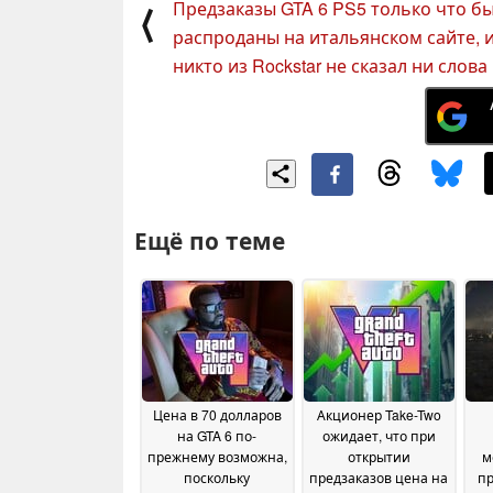
Предзаказы GTA 6 PS5 только что б
⟨
распроданы на итальянском сайте, 
никто из Rockstar не сказал ни слова
Ещё по теме
Цена в 70 долларов
Акционер Take-Two
на GTA 6 по-
ожидает, что при
прежнему возможна,
открытии
м
поскольку
предзаказов цена на
пр