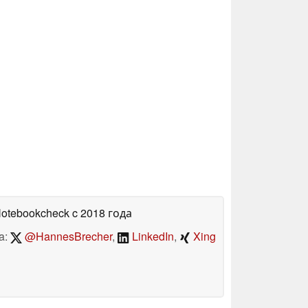
Notebookcheck
c 2018 года
a:
@HannesBrecher
,
LinkedIn
,
Xing