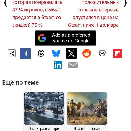
⟨
⟩
которая понравилась
положительных
87 % игроков, сейчас
отзывов впервые
продается в Steam со
опустился в цене на
скидкой 75 %
Steam ниже 1 доллара
Add as a preferred
source on Google
Ещё по теме
Эта игра в жанре
Эта пошаговая