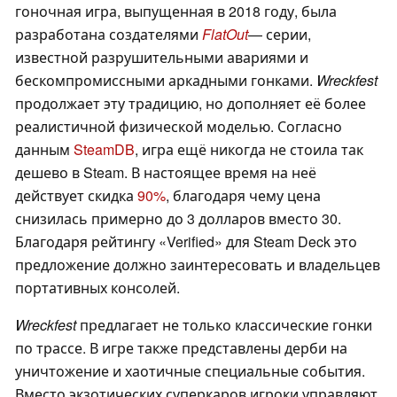
гоночная игра, выпущенная в 2018 году, была
разработана создателями
FlatOut
— серии,
известной разрушительными авариями и
бескомпромиссными аркадными гонками.
Wreckfest
продолжает эту традицию, но дополняет её более
реалистичной физической моделью. Согласно
данным
SteamDB
, игра ещё никогда не стоила так
дешево в Steam. В настоящее время на неё
действует скидка
90%
, благодаря чему цена
снизилась примерно до 3 долларов вместо 30.
Благодаря рейтингу «Verified» для Steam Deck это
предложение должно заинтересовать и владельцев
портативных консолей.
Wreckfest
предлагает не только классические гонки
по трассе. В игре также представлены дерби на
уничтожение и хаотичные специальные события.
Вместо экзотических суперкаров игроки управляют