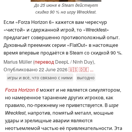
До 25 июня в Steam действует
скидка 90 % на игру Wreckfest.
Если «Forza Horizon 6» кажется вам чересчур
«чистой» и сдержанной игрой, то «Wreckfest»
предлагает совершенно противоположный опыт.
Духовный преемник серии «FlatOut» в настоящее
время впервые продаётся в Steam со скидкой 90 %.
Marius Müller (
перевод
DeepL / Ninh Duy),
Опубликовано
22 June 2026
🇺🇸
🇩🇪
...
игры и всё, что связано с ними
выгодно
Forza Horizon 6
может и не является симулятором,
но намеренное таранение других игроков, как
правило, по-прежнему не приветствуется. В
игре
Wreckfest
, напротив, помятый металл, мощные
удары и зрелищные аварии являются
неотъемлемой частью её привлекательности. Эта