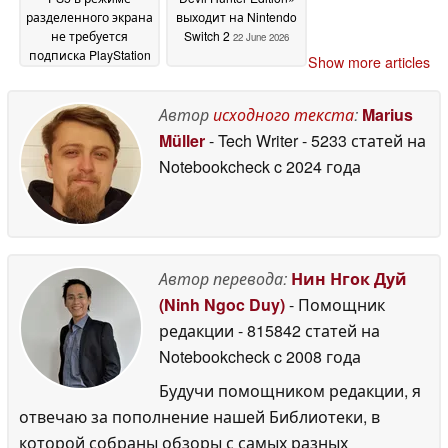
разделенного экрана
выходит на Nintendo
не требуется
Switch 2
22 June 2026
подписка PlayStation
Show more articles
Plus
22 June 2026
Автор
исходного текста
:
Marius
Müller
- Tech Writer
- 5233 статей на
Notebookcheck
c 2024 года
Автор перевода:
Нин Нгок Дуй
(Ninh Ngoc Duy)
- Помощник
редакции
- 815842 статей на
Notebookcheck
c 2008 года
Будучи помощником редакции, я
отвечаю за пополнение нашей Библиотеки, в
которой собраны обзоры с самых разных