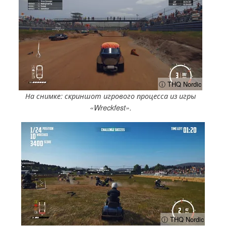
ⓘ THQ Nordic
На снимке: скриншот игрового процесса из игры
«Wreckfest».
ⓘ THQ Nordic