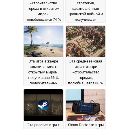
«строительство
стратегия,
города в открытом
вдохновлённая
мире»,
Троянской войной и
полюбившаяся 74 %
получившая
игроков, продается в
высокую оценку 71 %
Steam со скидкой 50
игроков, продаётся в
%
Steam со скидкой 80
02 July 2026
%
01 July 2026
Эта игра в жанре
Эта средневековая
«выживание» с
игра в жанре
открытым миром,
«строительство
получившая 66 %
города»,
положительных
полюбившаяся 86 %
отзывов, продается в
игроков, сейчас
Steam со скидкой 65
продается в Steam со
%
скидкой 50 %
30 June 2026
29 June
2026
Эта ролевая игра с
Steam Deck: эти игры