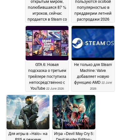
открытым миром,
пользуются особой
полюбившаяся 87 %
популярностью в
игроков, сейчас
преддверии летней
продается в Steam со
распродажи 2026
скидкой 86 %
года
23 June
22 June 2026
2026
GTA 6: Новая
Не только для Steam
подсказка о третьем
Machine: Valve
трейлере поступила
добавляет новую
непосредственно с
функцию AMD
22 June
YouTube
22 June 2026
2026
Для игры в «Halo» на
Игра «Devil May Cry 5:
PS5 в режиме
Devil Hunter Edition»