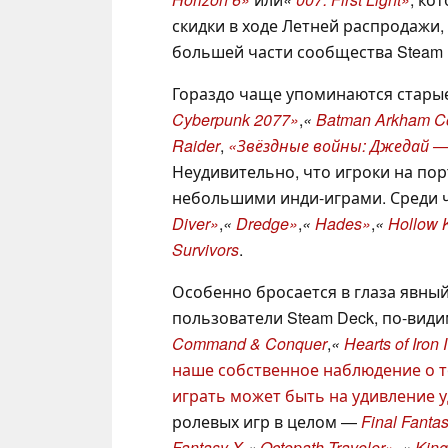
скидки в ходе Летней распродажи,
большей части сообщества Steam 
Гораздо чаще упоминаются старые
Cyberpunk 2077»
,
«
Batman Arkham Co
Raider
,
«Звёздные войны: Джедай 
Неудивительно, что игроки на по
небольшими инди-играми. Среди 
Diver»
,
«
Dredge»
,
«
Hades»
,
«
Hollow 
Survivors
.
Особенно бросается в глаза явный
пользователи Steam Deck, по-видим
Command & Conquer
,
«
Hearts of Iron 
наше собственное наблюдение о то
играть может быть на удивление 
ролевых игр в целом —
Final Fanta
Fantasy X
,
«
Octopath Traveler»
, «
Kin