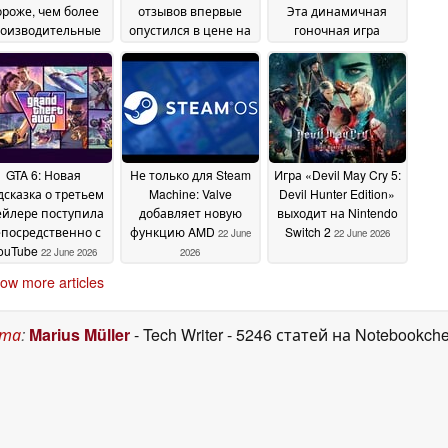
ороже, чем более
отзывов впервые
Эта динамичная
оизводительные
опустился в цене на
гоночная игра
гровые ПК
Steam ниже 1
впервые доступна в
23 June
доллара
Steam по цене всего
2026
22 June 2026
3 доллара вместо 30
долларов
22 June 2026
GTA 6: Новая
Не только для Steam
Игра «Devil May Cry 5:
дсказка о третьем
Machine: Valve
Devil Hunter Edition»
ейлере поступила
добавляет новую
выходит на Nintendo
посредственно с
функцию AMD
Switch 2
22 June
22 June 2026
ouTube
22 June 2026
2026
ow more articles
ста
:
Marius Müller
- Tech Writer
- 5246 статей на Notebookch