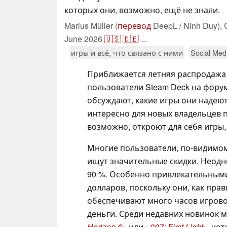
которых они, возможно, ещё не знали.
Marius Müller (
перевод
DeepL / Ninh Duy),
June 2026
🇺🇸
🇩🇪
...
игры и всё, что связано с ними
Social Med
Приближается летняя распродажа S
пользователи Steam Deck на форум
обсуждают, какие игры они надею
интересно для новых владельцев п
возможно, откроют для себя игры,
Многие пользователи, по-видимому
ищут значительные скидки. Неодно
90 %. Особенно привлекательными
долларов, поскольку они, как пра
обеспечивают много часов игрово
деньги. Среди недавних новинок м
Horizon 6»
или
«
007: First Light»
, ко