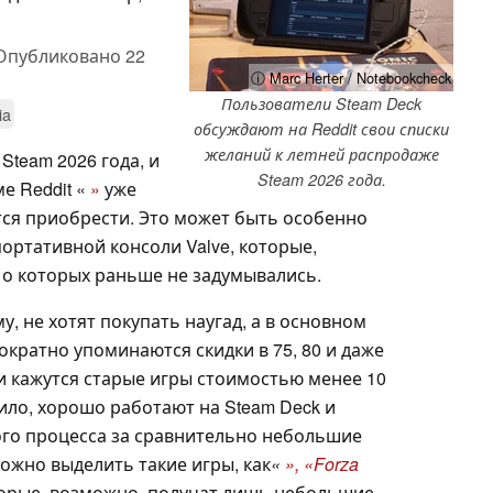
Опубликовано
22
ⓘ Marc Herter / Notebookcheck
Пользователи Steam Deck
ia
обсуждают на Reddit свои списки
желаний к летней распродаже
team 2026 года, и
Steam 2026 года.
е Reddit «
»
уже
тся приобрести. Это может быть особенно
ортативной консоли Valve, которые,
 о которых раньше не задумывались.
, не хотят покупать наугад, а в основном
кратно упоминаются скидки в 75, 80 и даже
 кажутся старые игры стоимостью менее 10
вило, хорошо работают на Steam Deck и
го процесса за сравнительно небольшие
ожно выделить такие игры, как
«
», «Forza
торые, возможно, получат лишь небольшие