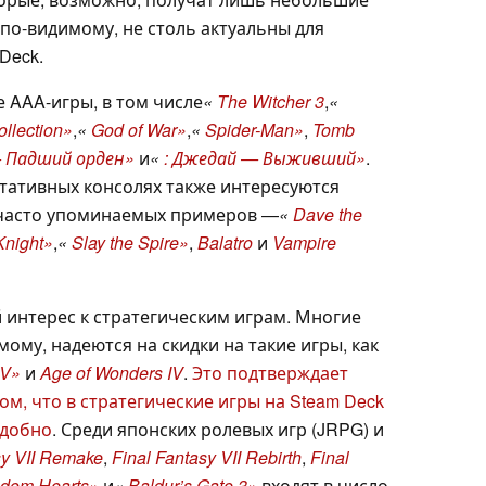
 по-видимому, не столь актуальны для
Deck.
 AAA-игры, в том числе
«
The Witcher 3
,
«
llection»
,
«
God of War»
,
«
Spider-Man»
,
Tomb
— Падший орден»
и
«
: Джедай — Выживший»
.
ртативных консолях также интересуются
часто упоминаемых примеров —
«
Dave the
Knight»
,
«
Slay the Spire»
,
Balatro
и
Vampire
 интерес к стратегическим играм. Многие
ому, надеются на скидки на такие игры, как
IV»
и
Age of Wonders IV
.
Это подтверждает
м, что в стратегические игры на Steam Deck
удобно
. Среди японских ролевых игр (JRPG) и
sy VII Remake
,
Final Fantasy VII Rebirth
,
Final
gdom Hearts»
и
«
Baldur’s Gate 3»
входят в число