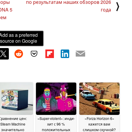
соры
по результатам наших обзоров 2026
⟩
DNA 5
года
чем
Add as a preferred
source on Google
Сравнение цен:
«Super-violent»: инди-
«Forza Horizon 6»
Steam Machine
хит с 96 %
кажется вам
значительно
положительных
слишком скучной?