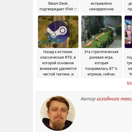
Steam Deck,
исправлено
д
подтверждает iFixit
некорректное
пр
17
масштабирование
и
July 2026
пользовательского
интерфейса,
добавлено
ограничение
частоты кадров для
Remote Play и другие
Назад к истокам:
Эта стратегическая
изменения
10 July 2026
классическая RTS, в
ролевая игра,
по
которой основное
которая
тр
внимание уделяется
понравилась 87 %
не
чистой тактике, и
игроков, сейчас
Y
которая стоит менее
продается в Steam со
Sh
4 долларов в Steam
скидкой 75 %
22
22 June
June 2026
2026
Автор
исходного тек