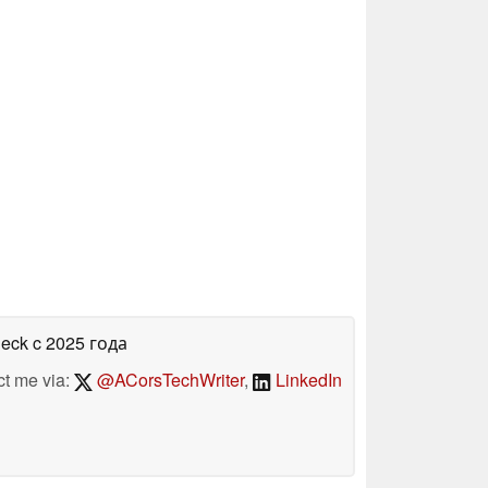
heck
c 2025 года
ct me via:
@ACorsTechWriter
,
LinkedIn