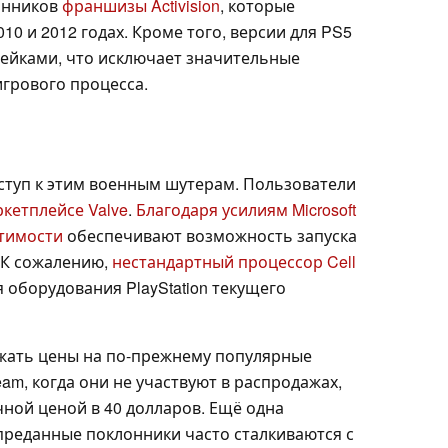
онников
франшизы Activision
, которые
10 и 2012 годах. Кроме того, версии для PS5
ейками, что исключает значительные
игрового процесса.
оступ к этим военным шутерам. Пользователи
кетплейсе Valve
.
Благодаря усилиям Microsoft
тимости
обеспечивают возможность запуска
 К сожалению,
нестандартный процессор Cell
 оборудования PlayStation текущего
нижать цены на по-прежнему популярные
team, когда они не участвуют в распродажах,
ной ценой в 40 долларов. Ещё одна
 преданные поклонники часто сталкиваются с