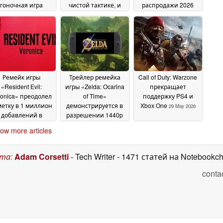
гоночная игра
чистой тактике, и
распродажи 2026
ервые доступна в
которая стоит менее
года
22 June 2026
eam по цене всего
4 долларов в Steam
22
доллара вместо 30
June 2026
олларов
22 June 2026
Ремейк игры
Трейлер ремейка
Call of Duty: Warzone
«Resident Evil:
игры «Zelda: Ocarina
прекращает
ronica» преодолел
of Time»
поддержку PS4 и
метку в 1 миллион
демонстрируется в
Xbox One
29 May 2026
добавлений в
разрешении 1440p
писки желаний
при 60 кадрах в
22
ow more articles
секунду, что
June 2026
позволяет
предположить
ста
:
Adam Corsetti
- Tech Writer
- 1471 статей на Notebookc
отсутствие
открытого мира
conta
16
June 2026