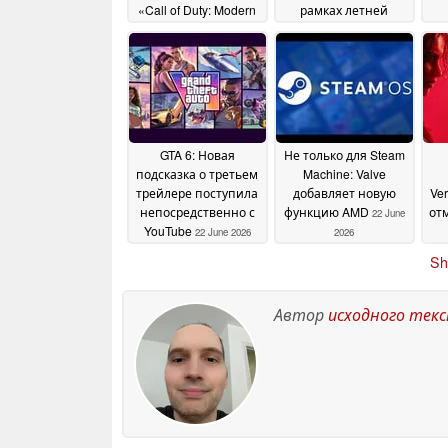
«Call of Duty: Modern
рамках летней
Warfare 4»
распродажи Steam
вп
21 July 2026
опустилась до
St
рекордно низкого
3 
уровня
д
02 July 2026
GTA 6: Новая
Не только для Steam
подсказка о третьем
Machine: Valve
трейлере поступила
добавляет новую
Ve
непосредственно с
функцию AMD
от
22 June
YouTube
22 June 2026
2026
с
Sh
Автор
исходного тек