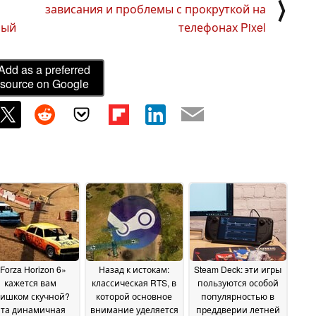
⟩
зависания и проблемы с прокруткой на
ный
телефонах Pixel
Add as a preferred
source on Google
Forza Horizon 6»
Назад к истокам:
Steam Deck: эти игры
кажется вам
классическая RTS, в
пользуются особой
лишком скучной?
которой основное
популярностью в
Эта динамичная
внимание уделяется
преддверии летней