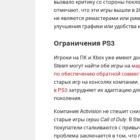
вызвало критику со стороны покл
отмечают, что эти игры вышли в 20
не являются ремастерами или рим
улучшения графики или удобства 
Ограничения PS3
Игроки на ПК и Xbox уже имеют д
Steam могут найти обе игры на
мар
по обеспечению обратной совмес
старых игр на консолях компании.
в PS3
затрудняет их адаптацию для
поколения.
Компания Activision не спешит с
старые игры
серии Call of Duty
. В S
покупатели сталкиваются с привыч
проблема заключается в том, что