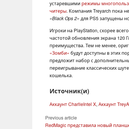
устаревшими
режимы многопользо
читеры
. Компания Treyarch пока н
«Black Ops 2»
для PS5 запущены но
Игроки на PlayStation, скорее все
частотой обновления экрана 120 Г
преимущества. Тем не менее, ори
«Зомби»
будут доступны в этих по
предложит набор с дополнительн
переигрывание классических шут
кошелька.
Источник(и)
Аккаунт CharlieIntel X
,
Аккаунт TreyA
Previous article
RedMagic представила новый планш