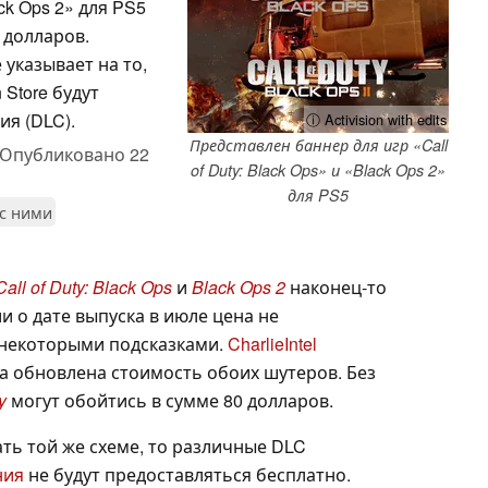
ack Ops 2» для PS5
 долларов.
 указывает на то,
 Store будут
я (DLC).
ⓘ Activision with edits
Представлен баннер для игр «Call
Опубликовано
22
of Duty: Black Ops» и «Black Ops 2»
для PS5
 с ними
Call of Duty: Black Ops
и
Black Ops 2
наконец-то
и о дате выпуска в июле цена не
 некоторыми подсказками.
CharlieIntel
а обновлена стоимость обоих шутеров. Без
y
могут обойтись в сумме 80 долларов.
ть той же схеме, то различные DLC
ния
не будут предоставляться бесплатно.