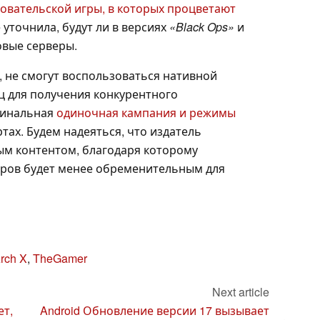
вательской игры, в которых процветают
е уточнила, будут ли в версиях
«Black Ops»
и
вые серверы.
го, не смогут воспользоваться нативной
ц для получения конкурентного
гинальная
одиночная кампания и режимы
ртах. Будем надеяться, что издатель
ым контентом, благодаря которому
еров будет менее обременительным для
rch X
,
TheGamer
Next article
ет,
Android Обновление версии 17 вызывает