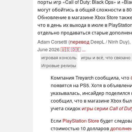
порты игр «Call of Duty: Black Ops» и «Bl
могут обойтись в общей сложности в 80
Обновление в магазине Xbox Store также
что в день их выхода в июле в PlayStation
отдельно продаваться старые дополнени
Adam Corsetti (
перевод
DeepL / Ninh Duy),
June 2026
🇺🇸
🇩🇪
...
игровая консоль
игры и всё, что связано
Игровые релизы
Компания Treyarch сообщила, что
появятся на PS5. Хотя в объявлени
указывалась, инсайдер поделился
сообщил, что в магазине Xbox был
учета скидок
игры серии
Call of Dut
Если
PlayStation Store
будет следова
стоимостью 10 долларов
дополне