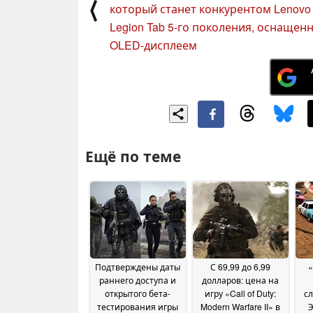
⟨
который станет конкурентом Lenovo
Legion Tab 5-го поколения, оснащен
OLED-дисплеем
Ещё по теме
Подтверждены даты
С 69,99 до 6,99
«
раннего доступа и
долларов: цена на
открытого бета-
игру «Call of Duty:
с
тестирования игры
Modern Warfare II» в