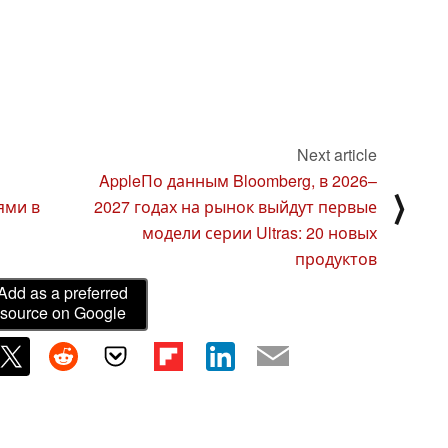
Next article
AppleПо данным Bloomberg, в 2026–
⟩
ями в
2027 годах на рынок выйдут первые
модели серии Ultras: 20 новых
продуктов
Add as a preferred
source on Google