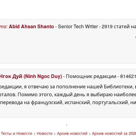
, но его не стоит
May 2026
окупать
14 June 2026
ста
:
Abid Ahsan Shanto
- Senior Tech Writer
- 2919 статей н
Нгок Дуй (Ninh Ngoc Duy)
- Помощник редакции
- 81462
едакции, я отвечаю за пополнение нашей Библиотеки, 
рталов. Помимо этого, каждый день я выбираю наиболе
перевода на французский, испанский, португальский, ни
'
Тесты и Новости
>
Новости
>
Архив новостей
>
Архив новостей за 202