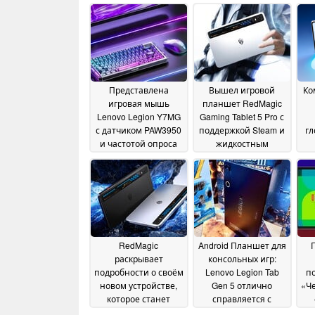
Представлена
Вышел игровой
Ко
игровая мышь
планшет RedMagic
Lenovo Legion Y7MG
Gaming Tablet 5 Pro с
с датчиком PAW3950
поддержкой Steam и
гл
и частотой опроса
жидкостным
8K
охлаждением
п
26 July 2026
30 June
ди
2026
RedMagic
Android Планшет для
раскрывает
консольных игр:
подробности о своём
Lenovo Legion Tab
по
новом устройстве,
Gen 5 отлично
«Ч
которое станет
справляется с
конкурентом Lenovo
эмуляцией
т