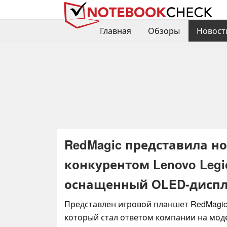
Главная
Обзоры
Новост
RedMagic представила н
конкурентом Lenovo Legio
оснащенный OLED-дисп
Представлен игровой планшет RedMagic G
который стал ответом компании на моде