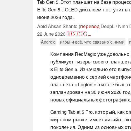
Tab Gen 5. Этот планшет на базе процес
Elite Gen 5 с OLED-дисплеем поступит в 
июня 2026 года.
Abid Ahsan Shanto (
перевод
DeepL / Ninh 
22 June 2026
🇺🇸
🇪🇸
...
Android
игры и всё, что связано с ними
Компания RedMagic уже довольно 
публикует тизеры своего планшета
8 Elite Gen 5. Изначально его вып
одновременно с серией смартфонов
планшета « Legion » в итоге был о
запланирован на 30 июня 2026 год
новых официальных фотографиях.
Gaming Tablet 5 Pro, который, как 
мировом рынке, имеет дизайн, схо
поколения. Одним из основных от