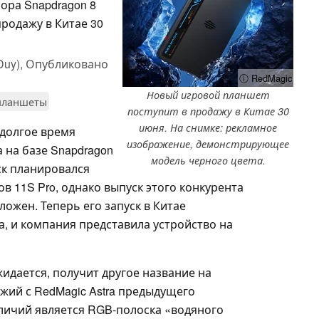
сора Snapdragon 8
продажу в Китае 30
Duy),
Опубликовано
ⓘ RedMagic
Новый игровой планшет
планшеты
поступит в продажу в Китае 30
июня. На снимке: рекламное
долгое время
изображение, демонстрирующее
 на базе Snapdragon
модель черного цвета.
уск планировался
 11S Pro, однако выпуск этого конкурента
тложен. Теперь его запуск в Китае
а, и компания представила устройство на
ожидается, получит другое название на
жий с RedMagic Astra предыдущего
личий является RGB-полоска «водяного