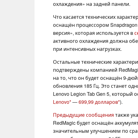
охлаждения» на задней панели.
Что касается технических характе
оснащён процессором Snapdragon 8 
версия», которая используется в
с
активного охлаждения должна об
при интенсивных нагрузках.
Остальные технические характери
подтверждены компанией RedMagi
на то, что он будет оснащён 9-д
обновления 185 Гц. Это станет од
Lenovo Legion Tab Gen 5, который
Lenovo
—
699,99 долларов
).
Предыдущие сообщения
также ука
RedMagic будет оснащён аккумулят
значительным улучшением по срав