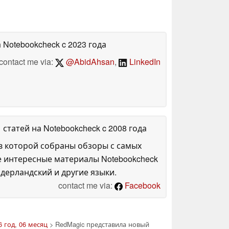
а Notebookcheck
c 2023 года
contact me via:
@AbidAhsan
,
LinkedIn
1 статей на Notebookcheck
c 2008 года
в которой собраны обзоры с самых
е интересные материалы Notebookcheck
дерландский и другие языки.
contact me via:
Facebook
6 год, 06 месяц
> RedMagic представила новый