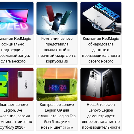
мпания RedMagic
Компания Lenovo
Компания RedMagic
официально
представила
обнародовала
подтвердила
компактный и
данные о
обальный запуск
прочный смартфон с
производительности
флагманского
корпусом из
своего нового
ланшета с OLED-
матового металла
планшета с OLED-
26
сплеем
дисплеем в играх
29 June 2026
June 2026
25
June 2026
Планшет Lenovo
Контроллер Lenovo
Новый телефон
Legion, 3-е
Legion G9 для
Lenovo Legion
коление, версия
планшета Legion Tab
демонстрирует
емпионат мира по
Gen 5 получил
явное отставание по
футболу 2026»,
новый цвет
производительности
08 June
еперь доступен в
от RedMagic 11 Pro
2026
13