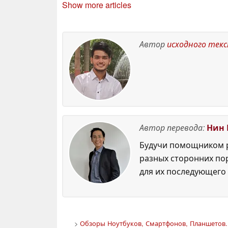
Show more articles
Legion Tab Gen 5
консольных игр и
США
23
игр для x86
п
June 2026
15 June 2026
Автор
исходного тек
Автор перевода:
Нин 
Будучи помощником р
разных сторонних по
для их последующего 
>
Обзоры Ноутбуков, Смартфонов, Планшетов. 