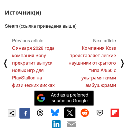
Источник(и)
Steam (ссылка приведена выше)
Previous article
Next article
С января 2028 года
Компания Koss
компания Sony
представляет легкие
⟨
⟩
прекратит выпуск
наушники открытого
новых игр для
типа A/550 с
PlayStation на
ультрамягкими
физических дисках
амбушюрами
Add as a preferred
source on Google