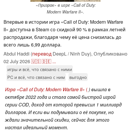
«Призрак» в игре «Call of Duty:
Modern Warfare II».
Впервые в истории игра «Call of Duty: Modern Warfare
II» доступна в Steam со скидкой 90 % в рамках летней
распродажи, благодаря чему её цена снизилась до
всего лишь 6,99 доллара.
Abdul Haddi (
перевод
DeepL / Ninh Duy),
Опубликовано
02 July 2026
🇺🇸
🇩🇪
...
игры и всё, что связано с ними
PC и всё, что связано с ним
выгодно
Игра «Call of Duty: Modern Warfare II»
(
) вышла в
октябре 2022 года и стала самой быстрой игрой
серии COD, доход от которой превысил 1 миллиард
долларов. И если вы подумывали о её покупке, но
ждали значительной скидки, сейчас для этого
настал идеальный момент.