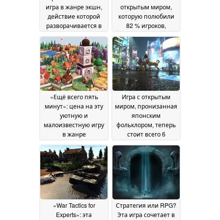
игра в жанре экшн,
открытым миром,
действие которой
которую полюбили
разворачивается в
82 % игроков,
Древнем Риме и
продается в Steam со
которая
скидкой 80 %
03 July
понравилась 87 %
2026
игроков, продается в
Steam со скидкой 65
%
05 July 2026
«Ещё всего пять
Игра с открытым
минут»: цена на эту
миром, пронизанная
уютную и
японским
малоизвестную игру
фольклором, теперь
в жанре
стоит всего 6
«строительство
долларов вместо 60
города» впервые
долларов
03 July 2026
снизилась до
примерно 2
долларов в Steam
03
July 2026
«War Tactics for
Стратегия или RPG?
Experts»: эта
Эта игра сочетает в