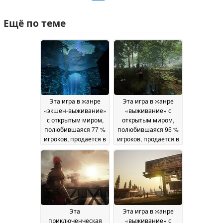
Ещё по теме
Эта игра в жанре
Эта игра в жанре
«экшен-выживание»
«выживание» с
с открытым миром,
открытым миром,
полюбившаяся 77 %
полюбившаяся 95 %
игроков, продается в
игроков, продается в
Steam со скидкой 60
Steam со скидкой 78
%
%
08 July 2026
07 July 2026
Эта
Эта игра в жанре
приключенческая
«выживание» с