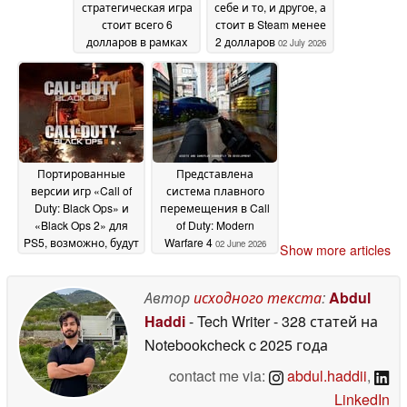
стратегическая игра
себе и то, и другое, а
стоит всего 6
стоит в Steam менее
долларов в рамках
2 долларов
02 July 2026
летней распродажи
Steam
02 July 2026
Портированные
Представлена
версии игр «Call of
система плавного
Duty: Black Ops» и
перемещения в Call
«Black Ops 2» для
of Duty: Modern
PS5, возможно, будут
Warfare 4
02 June 2026
Show more articles
стоить целых 80
долларов
22 June 2026
Автор
исходного текста
:
Abdul
Haddi
- Tech Writer
- 328 статей на
Notebookcheck
c 2025 года
contact me via:
abdul.haddii
,
LinkedIn