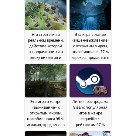
Эта стратегия в
Эта игра в жанре
реальном времени,
«экшен-выживание»
действие которой
с открытым миром,
разворачивается в
полюбившаяся 77 %
эпоху викингов и
игроков, продается в
которую полюбили
Steam со скидкой 60
85 % игроков,
%
08 July 2026
продается на Steam
со скидкой 72 %
11
July 2026
Эта игра в жанре
Летняя распродажа
«выживание» с
Steam: популярная
открытым миром,
игра в жанре
полюбившаяся 95 %
roguelike с
игроков, продается в
рейтингом 97 %
Steam со скидкой 78
положительных
%
отзывов впервые