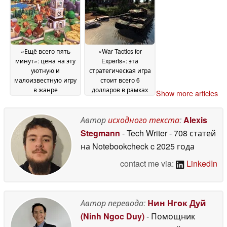
бесплатной на
2026
ограниченный срок
04 July 2026
«Ещё всего пять
«War Tactics for
минут»: цена на эту
Experts»: эта
уютную и
стратегическая игра
малоизвестную игру
стоит всего 6
в жанре
долларов в рамках
Show more articles
«строительство
летней распродажи
города» впервые
Steam
02 July 2026
снизилась до
Автор
исходного текста
:
Alexis
примерно 2
Stegmann
- Tech Writer
- 708 статей
долларов в Steam
03
на Notebookcheck
c 2025 года
July 2026
contact me via:
LinkedIn
Автор перевода:
Нин Нгок Дуй
(Ninh Ngoc Duy)
- Помощник