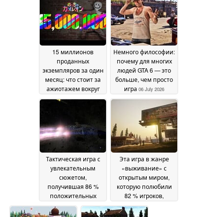
07 July 2026
подешевела до
менее чем 1,50
доллара
06 July 2026
15 миллионов
Немного философии:
проданных
почему для многих
экземпляров за один
людей GTA 6 — это
месяц: что стоит за
больше, чем просто
ажиотажем вокруг
игра
06 July 2026
«Meccha Chameleon»
06 July 2026
Тактическая игра с
Эта игра в жанре
увлекательным
«выживание» с
сюжетом,
открытым миром,
получившая 86 %
которую полюбили
положительных
82 % игроков,
отзывов в Steam,
продается в Steam со
становится
скидкой 80 %
03 July