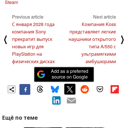
Steam
Previous article
Next article
С января 2028 года
Компания Koss
компания Sony
представляет легкие
⟨
⟩
прекратит выпуск
наушники открытого
новых игр для
типа A/550 с
PlayStation на
ультрамягкими
физических дисках
амбушюрами
Add as a preferred
source on Google
Ещё по теме