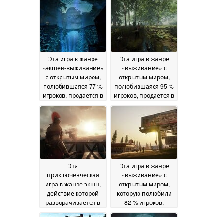
Эта игра в жанре
Эта игра в жанре
«экшен-выживание»
«выживание» с
с открытым миром,
открытым миром,
полюбившаяся 77 %
полюбившаяся 95 %
игроков, продается в
игроков, продается в
Steam со скидкой 60
Steam со скидкой 78
%
%
08 July 2026
07 July 2026
Эта
Эта игра в жанре
приключенческая
«выживание» с
игра в жанре экшн,
открытым миром,
действие которой
которую полюбили
разворачивается в
82 % игроков,
Древнем Риме и
продается в Steam со