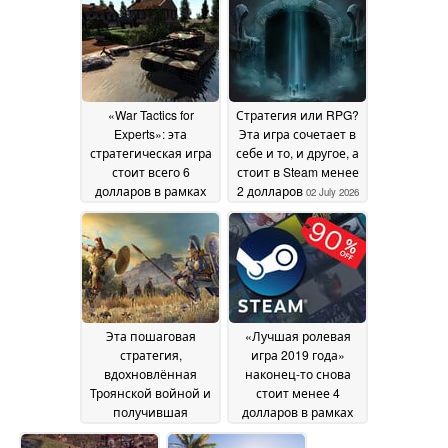
которая
скидкой 80 %
03 July
понравилась 87 %
2026
игроков, продается в
Steam со скидкой 65
%
05 July 2026
«War Tactics for
Стратегия или RPG?
Experts»: эта
Эта игра сочетает в
стратегическая игра
себе и то, и другое, а
стоит всего 6
стоит в Steam менее
долларов в рамках
2 долларов
02 July 2026
летней распродажи
Steam
02 July 2026
Эта пошаговая
«Лучшая ролевая
стратегия,
игра 2019 года»
вдохновлённая
наконец-то снова
Троянской войной и
стоит менее 4
получившая
долларов в рамках
высокую оценку 71 %
летней распродажи