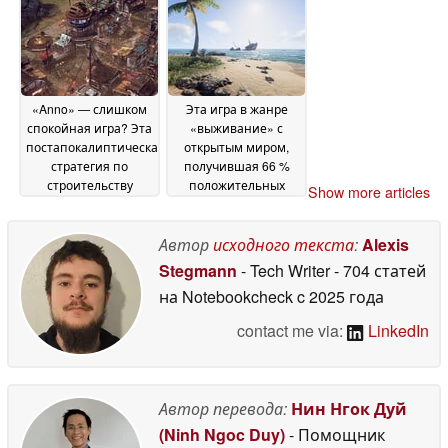
игроков, продаётся в
Steam
01 July 2026
Steam со скидкой 80
%
01 July 2026
«Anno» — слишком
Эта игра в жанре
спокойная игра? Эта
«выживание» с
постапокалиптическая
открытым миром,
стратегия по
получившая 66 %
строительству
положительных
Show more articles
городов теперь
отзывов, продается в
стоит всего 2,50
Steam со скидкой 65
доллара вместо 25
%
Автор
исходного текста
:
Alexis
30 June 2026
долларов в Steam
01
Stegmann
- Tech Writer
- 704 статей
July 2026
на Notebookcheck
c 2025 года
contact me via:
LinkedIn
Автор перевода:
Нин Нгок Дуй
(Ninh Ngoc Duy)
- Помощник