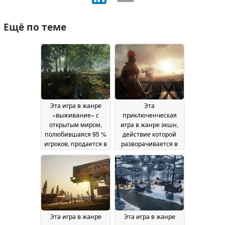
Ещё по теме
Эта игра в жанре
Эта
«выживание» с
приключенческая
открытым миром,
игра в жанре экшн,
полюбившаяся 95 %
действие которой
игроков, продается в
разворачивается в
Steam со скидкой 78
Древнем Риме и
%
которая
07 July 2026
понравилась 87 %
игроков, продается в
Steam со скидкой 65
%
05 July 2026
Эта игра в жанре
Эта игра в жанре