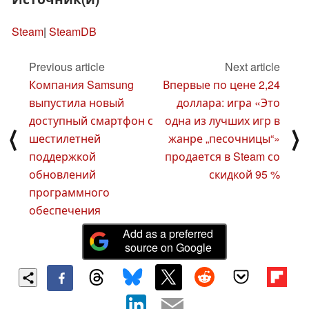
Steam
|
SteamDB
Previous article
Next article
Компания Samsung
Впервые по цене 2,24
выпустила новый
доллара: игра «Это
доступный смартфон с
одна из лучших игр в
⟨
⟩
шестилетней
жанре „песочницы“»
поддержкой
продается в Steam со
обновлений
скидкой 95 %
программного
обеспечения
Add as a preferred
source on Google