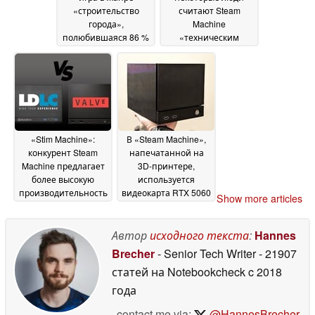
«строительство
считают Steam
города»,
Machine
полюбившаяся 86 %
«техническим
игроков, сейчас
чудом», несмотря на
продается в Steam со
критику
26 June 2026
скидкой 50 %
29 June
2026
«Stim Machine»:
В «Steam Machine»,
конкурент Steam
напечатанной на
Machine предлагает
3D-принтере,
более высокую
используется
производительность
видеокарта RTX 5060
Show more articles
по той же цене
от « GeForce »
26 June
26 June
2026
2026
Автор
исходного текста
:
Hannes
Brecher
- Senior Tech Writer
- 21907
статей на Notebookcheck
c 2018
года
contact me via:
@HannesBrecher
,