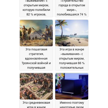
«выживание» с
«строительство
открытым миром,
города в открытом
которую полюбили
мире»,
82 % игроков,
полюбившаяся 74 %
продается в Steam со
игроков, продается в
скидкой 80 %
Steam со скидкой 50
03 July
%
2026
02 July 2026
Эта пошаговая
Эта игра в жанре
стратегия,
«выживание» с
вдохновлённая
открытым миром,
Троянской войной и
получившая 66 %
получившая
положительных
высокую оценку 71 %
отзывов, продается в
игроков, продаётся в
Steam со скидкой 65
Steam со скидкой 80
%
30 June 2026
%
01 July 2026
Эта средневековая
Именно поэтому
игра в жанре
некоторые люди