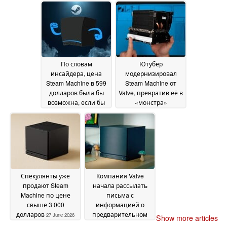
16
оружия с помощью
July 2026
3D-принтеров
12 July
2026
По словам
Ютубер
инсайдера, цена
модернизировал
Steam Machine в 599
Steam Machine от
долларов была бы
Valve, превратив её в
возможна, если бы
«монстра»
Valve справилась с
стоимостью более
проблемой нехватки
3000 долларов с 64
памяти
ГБ оперативной
28 June 2026
памяти и SSD-
накопителем
объёмом 4 ТБ
27 June
2026
Спекулянты уже
Компания Valve
продают Steam
начала рассылать
Machine по цене
письма с
свыше 3 000
информацией о
долларов
предварительном
27 June 2026
Show more articles
заказе Steam Machine