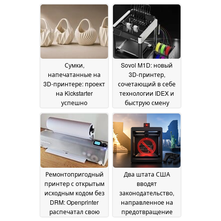
системой нагрева
камеры до 65 °C и
нагревательным
элементом с
температурой до 370
°C
05 August 2026
Сумки,
Sovol M1D: новый
напечатанные на
3D-принтер,
3D-принтере: проект
сочетающий в себе
на Kickstarter
технологии IDEX и
успешно
быструю смену
профинансирован
инструментов
01
30 July
August 2026
2026
Ремонтопригодный
Два штата США
принтер с открытым
вводят
исходным кодом без
законодательство,
DRM: Openprinter
направленное на
распечатал свою
предотвращение
первую страницу
производства