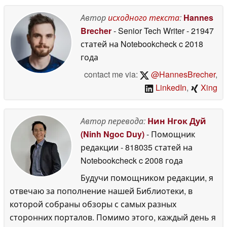
в преддверии
запуска
Автор
исходного текста
:
Hannes
27 June 2026
Brecher
- Senior Tech Writer
- 21947
статей на Notebookcheck
c 2018
года
contact me via:
@HannesBrecher
,
LinkedIn
,
Xing
Автор перевода:
Нин Нгок Дуй
(Ninh Ngoc Duy)
- Помощник
редакции
- 818035 статей на
Notebookcheck
c 2008 года
Будучи помощником редакции, я
отвечаю за пополнение нашей Библиотеки, в
которой собраны обзоры с самых разных
сторонних порталов. Помимо этого, каждый день я