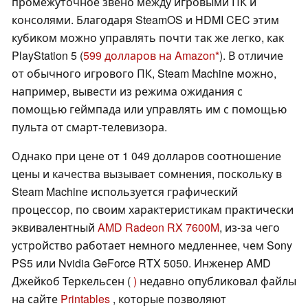
промежуточное звено между игровыми ПК и
консолями. Благодаря SteamOS и HDMI CEC этим
кубиком можно управлять почти так же легко, как
PlayStation 5 (
599 долларов на Amazon
). В отличие
от обычного игрового ПК, Steam Machine можно,
например, вывести из режима ожидания с
помощью геймпада или управлять им с помощью
пульта от смарт-телевизора.
Однако при цене от 1 049 долларов соотношение
цены и качества вызывает сомнения, поскольку в
Steam Machine используется графический
процессор, по своим характеристикам практически
эквивалентный
AMD Radeon RX 7600M
, из-за чего
устройство работает немного медленнее, чем Sony
PS5 или Nvidia GeForce RTX 5050. Инженер AMD
Джейкоб Теркельсен (
)
недавно опубликовал файлы
на сайте
Printables
, которые позволяют