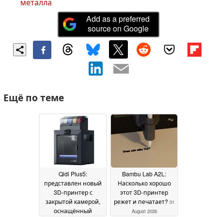
металла
Add as a preferred
source on Google
Ещё по теме
Qidi Plus5:
Bambu Lab A2L:
представлен новый
Насколько хорошо
3D-принтер с
этот 3D-принтер
закрытой камерой,
режет и печатает?
01
оснащённый
August 2026