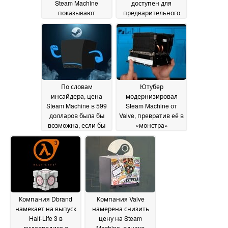
Steam Machine
доступен для
показывают
предварительного
снижение
заказа
29 June 2026
производительности
на 20 % при
отсутствии
двухканальной
памяти
01 July 2026
По словам
Ютубер
инсайдера, цена
модернизировал
Steam Machine в 599
Steam Machine от
долларов была бы
Valve, превратив её в
возможна, если бы
«монстра»
Valve справилась с
стоимостью более
проблемой нехватки
3000 долларов с 64
памяти
ГБ оперативной
28 June 2026
памяти и SSD-
накопителем
объёмом 4 ТБ
27 June
2026
Компания Dbrand
Компания Valve
намекает на выпуск
намерена снизить
Half-Life 3 в
цену на Steam
видеоролике о
Machine, однако