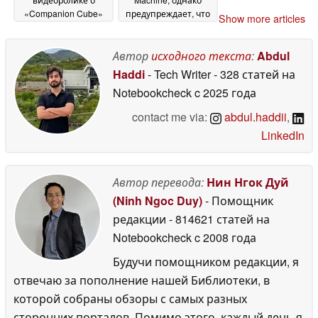
«Companion Cube»
предупреждает, что
Show more articles
для игры «Portal» на
дефицит памяти
платформе Steam
сохранится
27 June 2026
Machine
Автор
исходного текста
:
Abdul
27 June 2026
Haddi
- Tech Writer
- 328 статей на
Notebookcheck
c 2025 года
contact me via:
abdul.haddii
,
LinkedIn
Автор перевода:
Нин Нгок Дуй
(Ninh Ngoc Duy)
- Помощник
редакции
- 814621 статей на
Notebookcheck
c 2008 года
Будучи помощником редакции, я
отвечаю за пополнение нашей Библиотеки, в
которой собраны обзоры с самых разных
сторонних порталов. Помимо этого, каждый день я