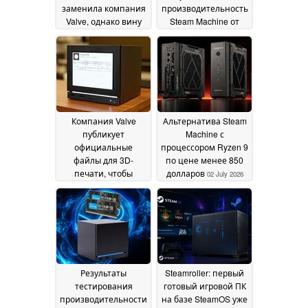
заменила компания
производительность
Valve, однако вину
Steam Machine от
возлагают на
Valve как «ничего
нестрогую политику
особенного», при
доставки
этом высоко оценив
20 July 2026
ее игровой опыт,
схожий с
консольным
04 July
2026
Компания Valve
Альтернатива Steam
публикует
Machine с
официальные
процессором Ryzen 9
файлы для 3D-
по цене менее 850
печати, чтобы
долларов
02 July 2026
пользователи могли
изготовить
собственную
лицевую панель с
дисплеем e-ink для
Steam Machine
03 July
2026
Результаты
Steamroller: первый
тестирования
готовый игровой ПК
производительности
на базе SteamOS уже