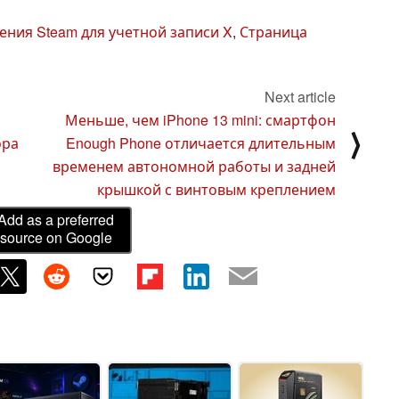
ния Steam для учетной записи X
,
Страница
Next article
Меньше, чем iPhone 13 mini: смартфон
⟩
ора
Enough Phone отличается длительным
временем автономной работы и задней
крышкой с винтовым креплением
Add as a preferred
source on Google