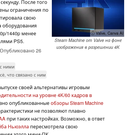
секунду. После того
лены ограничения по
ктировала свою
а оборудования
0p/1440p менее
ⓘ Valve, Canva AI
Steam Machine от Valve на фоне
лями PS5.
изображения в разрешении 4K
Опубликовано
26
 с ними
сё, что связано с ним
 выпуске своей альтернативы игровым
дительности на уровне 4K/60 кадров в
авно опубликованные
обзоры Steam Machine
арактеристики не позволяют плавно
AAA
при таких настройках. Возможно, в ответ
йба Ньюэлла
пересмотрела свою
ении этого мини-ПК.