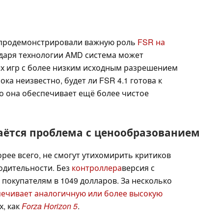
 продемонстрировали важную роль
FSR на
одаря технологии AMD система может
х игр с более низким исходным разрешением
ка неизвестно, будет ли FSR 4.1 готова к
ко она обеспечивает ещё более чистое
таётся проблема с ценообразованием
рее всего, не смогут утихомирить критиков
одительности. Без
контроллера
версия с
покупателям в 1049 долларов. За несколько
печивает аналогичную или более высокую
х, как
Forza Horizon 5
.