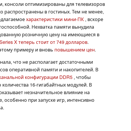
и, консоли оптимизированы для телевизоров
о распространены в гостиных. Тем не менее,
едлагаемое
характеристики мини-ПК
, вскоре
тоспособной. Нехватка памяти вынудила
ндованную розничную цену на имеющиеся в
Series X теперь стоит от 749 долларов
.
 этому примеру и вновь
повышением цен
.
нала, что не располагает достаточными
сов оперативной памяти и накопителей. В
канальной конфигурации DDR5
, чтобы
 количества 16-гигабайтных модулей. В
 оказывает незначительное влияние на
, особенно при запуске игр, интенсивно
а.