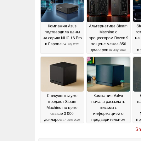
Компания Asus
Альтернатива Steam
St
подтвердила цены
Machine с
го
на серию NUC 16 Pro
процессором Ryzen 9
на
в Европе
по цене менее 850
04 July 2026
долларов
п
02 July 2026
Спекулянты уже
Компания Valve
продают Steam
начала рассылать
н
Machine по цене
письма с
свыше 3 000
информацией о
долларов
предварительном
пр
27 June 2026
заказе Steam Machine
д
Sh
в преддверии
со
запуска
27 June 2026