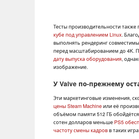
Тесты производительности также
кубе под управлением Linux
. Благ
выполнять рендеринг совместимы
перед масштабированием до 4K. По
дату выпуска оборудования
, одна
изображение.
У Valve по-прежнему ос
Эти маркетинговые изменения, ско
цены Steam Machine
или её произв
объёмом памяти 512 ГБ обойдётся 
сотен долларов меньше
PS5 обес
частоту смены кадров
в таких игра