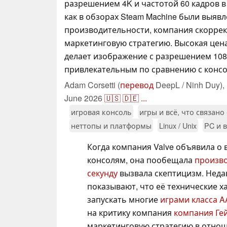
разрешением 4K и частотой 60 кадров в 
как в обзорах Steam Machine были выяв
производительности, компания скорре
маркетинговую стратегию. Высокая цен
делает изображение с разрешением 108
привлекательным по сравнению с консо
Adam Corsetti (
перевод
DeepL / Ninh Duy),
June 2026
🇺🇸
🇩🇪
...
игровая консоль
игры и всё, что связано
неттопы и платформы
Linux / Unix
PC и в
Когда компания Valve объявила о
консолям, она пообещала
произво
секунду
вызвала скептицизм. Нед
показывают, что её технические х
запускать многие
играми класса 
на критику компания
компания Ге
маркетинговую стратегию в отнош