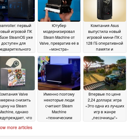
eamroller: первый
Ютубер
Компания Asus
товый игровой ПК
модернизировал
выпустила новый
 базе SteamOS уже
Steam Machine от
игровой мини-ПК с
доступен для
Valve, превратив её в
128 ГБ оперативной
редварительного
«монстра»
памяти и
заказа
стоимостью более
видеокартой Nvidia
29 June 2026
3000 долларов с 64
GeForce RTX 5090
27
ГБ оперативной
June 2026
памяти и SSD-
накопителем
объёмом 4 ТБ
27 June
2026
Компания Valve
Именно поэтому
Впервые по цене
амерена снизить
некоторые люди
2,24 доллара: игра
цену на Steam
считают Steam
«Это одна из лучших
Machine, однако
Machine
игр в жанре
едупреждает, что
«техническим
„песочницы“»
ефицит памяти
чудом», несмотря на
продается в Steam со
ow more articles
хранится
критику
скидкой 95 %
27 June 2026
26 June 2026
26 June
2026